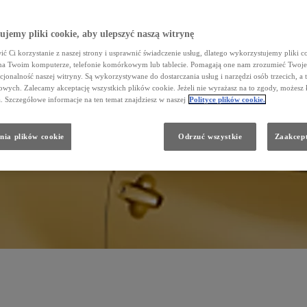
jemy pliki cookie, aby ulepszyć naszą witrynę
ć Ci korzystanie z naszej strony i usprawnić świadczenie usług, dlatego wykorzystujemy pliki co
na Twoim komputerze, telefonie komórkowym lub tablecie. Pomagają one nam zrozumieć Twoje 
cjonalność naszej witryny. Są wykorzystywane do dostarczania usług i narzędzi osób trzecich, a 
wych. Zalecamy akceptację wszystkich plików cookie. Jeżeli nie wyrażasz na to zgody, możesz 
a. Szczegółowe informacje na ten temat znajdziesz w naszej
Polityce plików cookie.
nia plików cookie
Odrzuć wszystkie
Zaakcept