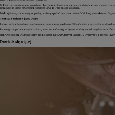
W Polsce nie ma obowiązku posiadania i korzystania z łańcuchów śniegowych, dlatego kierowcy muszą zdać si
łańcuchów na suchej nawierzchni, ponieważ łatwo ją w ten sposób uszkodzić.
Jeżeli wybieramy się na narty za granicę, możemy spotkać się z oznaczeniem C-18, którym oznakowano fragme
Technika bezpiecznej jazdy w zimę
Podczas jazdy z łańcuchami śniegowymi nie powinniśmy przekraczać 50 km/h, choć w przypadku niektórych prod
Poruszając się po zaśnieżonych szlakach, warto zwracać uwagę na dystans dzielący nas od innych uczestników 
Jeśli wybierasz się w górskie tereny, ale nie chcesz kupować własnych łańcuchów, wypożycz je z serwisu Toyot
Dowiedz się więcej
Od
81 900 zł
Yaris Cross
HYBRID