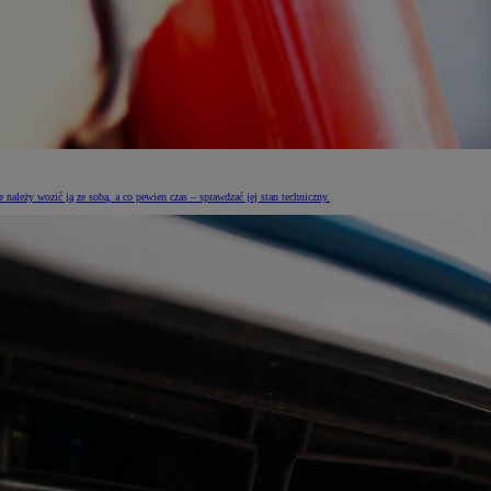
leży wozić ją ze sobą, a co pewien czas – sprawdzać jej stan techniczny.