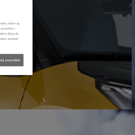
okie, które są
potrzeby i
także służą do
łatwo zmienić
uj wszystkie