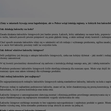
Zimy w miastach bywają coraz łagodniejsze, ale w Polsce wciąż istnieją regiony, w których bez łańcuc
Jak działają łańcuchy na koła?
Zasada działania łańcuchów śniegowych jest bardzo prosta. Łańcuch, który zakładamy na nasze koło, poprawia
w ruchu, łańcuch pozwoli pewnie przeprawić się przez głęboki śnieg, a także uniknąć utraty kontroli i niebezp
Choć sposób montażu łańcuchów różni się w zależności od ich rodzaju i wybranego producenta, ogólna zasada 
a w aucie 4x4 łańcuchy powinny trafić na wszystkie koła.
Jak dobrać właściwe łańcuchy śniegowe?
Jeśli podjęliśmy już decyzję o zakupie łańcuchów śniegowych, czeka nas kolejny dylemat – jaki model i rodza
chcemy zamontować.
W tej kwestii powinniśmy skonsultować się zarówno z instrukcją obsługi naszego auta, jak i tabelą rozmiarów
Podobnie producenci łańcuchów śniegowych ściśle określają tolerancję dla rozmiaru opon. Może więc dojść do 
rozmiary opon oraz zakres tolerancji dla wybranego produktu.
Jaki rodzaj łańcuchów jest najlepszy?
Do najpopularniejszych rodzajów łańcuchów śniegowych należą standardowe łańcuchy, łańcuchy na koła z napi
Pierwszy rodzaj to najbardziej podstawowe łańcuchy, znane od lat, które charakteryzują się prostą konstrukc
łańcuchami, to ich prosta konstrukcja oraz niska cena.
Łańcuchy śniegowe z samonapinaczem ułatwiają montaż i eliminują problem powtórnego zatrzymywania się w celu
opcja charakteryzująca się najlepszym stosunkiem wygody użytkowania do ceny.
Łańcuchy śniegowe szybkiego montażu to bez wątpienia najwygodniejszy i najdroższy produkt w gamie. Montaż
bardzo wysoką cenę, która nierzadko przekracza tysiąc złotych za zestaw na jedną oś.
Kiedy i gdzie stosować łańcuchy śniegowe?