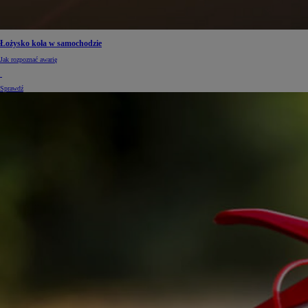
Łożysko koła w samochodzie
Jak rozpoznać awarię
Sprawdź