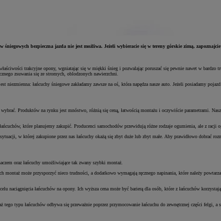
hów śniegowych bezpieczna jazda nie jest możliwa. Jeżeli wybieracie się w tereny górskie zimą, zapozna
 właściwości trakcyjne opony, wgniatając się w miękki śnieg i pozwalając poruszać się pewnie nawet w bardzo
iecznego zsuwania się ze stromych, oblodzonych nawierzchni.
jest niezmienna: łańcuchy śniegowe zakładamy zawsze na oś, która napędza nasze auto. Jeżeli posiadamy poja
j wybrać. Produktów na rynku jest mnóstwo, różnią się ceną, łatwością montażu i oczywiście parametrami. Nas
 łańcuchów, które planujemy zakupić. Producenci samochodów przewidują różne rodzaje ogumienia, ale z racji 
sytuacji, w której zakupione przez nas łańcuchy okażą się zbyt duże lub zbyt małe. Aby prawidłowo dobrać roz
naczem oraz łańcuchy umożliwiające tak zwany szybki montaż.
ją. Ich montaż może przysporzyć nieco trudności, a dodatkowo wymagają ręcznego napinania, które należy powta
 naciągnięcia łańcuchów na opony. Ich wyższa cena może być barierą dla osób, które z łańcuchów korzystają sp
 tego typu łańcuchów odbywa się przeważnie poprzez przymocowanie łańcuchu do zewnętrznej części felgi, a s