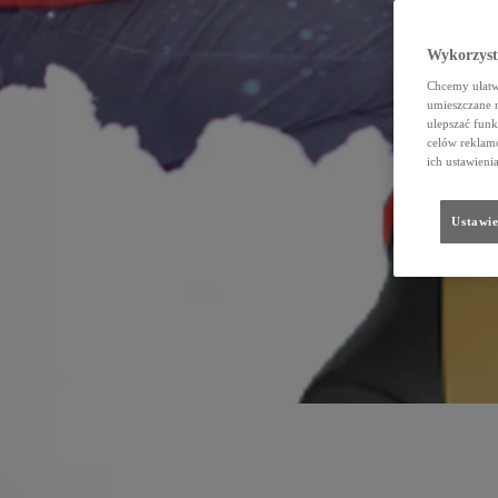
Wykorzystu
Chcemy ułatwi
umieszczane 
ulepszać funk
celów reklamo
ich ustawieni
Ustawie