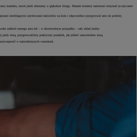
taniemy mandatu, nawet jeżeli utkniemy w głębokim śniegu. Mandat możemy natomiast otrzymać za używanie
zepisami określającymi użytkowanie łańcuchów na koła i odpowiednio przygotować auto do podróży.
kodzi nadkole naszego auta lub – w ekstremalnym przypadku – cały układ jezdny.
nej jazdy zimą, przygotowaliśmy praktyczny poradnik, jak jeździć samochodem zimą.
przyczepność w najtrudniejszych warunkach.