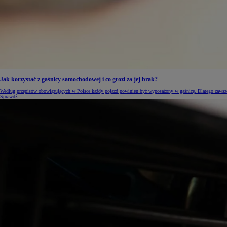
Od
105 300 zł
Corolla Hatchback
HYBRID
Jak korzystać z gaśnicy samochodowej i co grozi za jej brak?
Według przepisów obowiązujących w Polsce każdy pojazd powinien być wyposażony w gaśnicę. Dlatego zawsze na
Sprawdź