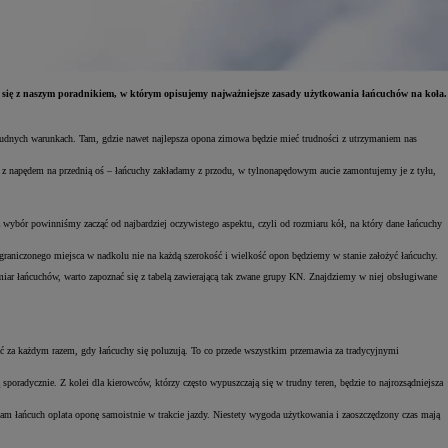
jcie się z naszym poradnikiem, w którym opisujemy najważniejsze zasady użytkowania łańcuchów na koła.
 trudnych warunkach. Tam, gdzie nawet najlepsza opona zimowa będzie mieć trudności z utrzymaniem nas
zd z napędem na przednią oś – łańcuchy zakładamy z przodu, w tylnonapędowym aucie zamontujemy je z tyłu,
z wybór powinniśmy zacząć od najbardziej oczywistego aspektu, czyli od rozmiaru kół, na który dane łańcuchy
ograniczonego miejsca w nadkolu nie na każdą szerokość i wielkość opon będziemy w stanie założyć łańcuchy.
miar łańcuchów, warto zapoznać się z tabelą zawierającą tak zwane grupy KN. Znajdziemy w niej obsługiwane
rzać za każdym razem, gdy łańcuchy się poluzują. To co przede wszystkim przemawia za tradycyjnymi
oradycznie. Z kolei dla kierowców, którzy często wypuszczają się w trudny teren, będzie to najrozsądniejsza
am łańcuch oplata oponę samoistnie w trakcie jazdy. Niestety wygoda użytkowania i zaoszczędzony czas mają