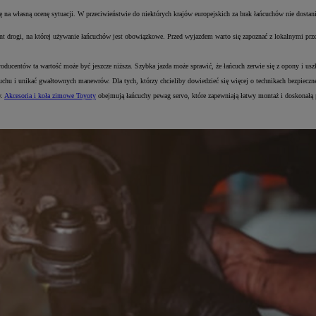
ę na własną ocenę sytuacji. W przeciwieństwie do niektórych krajów europejskich za brak łańcuchów nie dos
nt drogi, na której używanie łańcuchów jest obowiązkowe. Przed wyjazdem warto się zapoznać z lokalnymi pr
ucentów ta wartość może być jeszcze niższa. Szybka jazda może sprawić, że łańcuch zerwie się z opony i usz
ruchu i unikać gwałtownych manewrów. Dla tych, którzy chcieliby dowiedzieć się więcej o technikach bezpiecz
y.
Akcesoria i koła zimowe Toyoty
obejmują łańcuchy pewag servo, które zapewniają łatwy montaż i doskonałą 