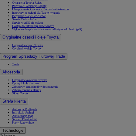
Gwarancja Toyota Relax
Pozostałe Gwarancje Toyoty
Ubezpieczenia i naprawy blacharsko-lakiernicze
Innowacyjne usługi dla Twojej wygody
Bezpłatne Akcje Serwisowe
Serwis Dobrych Cen
Serwis w ASO się opłaca
Dostęp do informacji serwisowych
Wykaz wydanych zaświadczeń o odbytym szkoleniu (pdf)
Oryginalne części i oleje Toyota
Oryginalne części Toyoty
Oryginalne oleje Toyoty
Program Sprzedaży Hurtowej Trade
Trade
Akcesoria
Oryginalne akcesoria Toyoty
Opony i koła zimowe
Zabudowy samochodów dostawczych
Zabezpieczenia i alarmy
Sklep Toyoty
Strefa klienta
Aplikacja MyToyota
Instrukcje obsługi
Aktualizacja map
System Bluetooth®
Karty Ratownicze
Technologie
Technologie