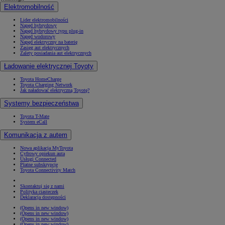
Elektromobilność
Lider elektromobilności
Napęd hybrydowy
Napęd hybrydowy typu plug-in
Napęd wodorowy
Napęd elektryczny na baterię
Zasięg aut elektrycznych
Zalety posiadania aut elektrycznych
Ładowanie elektrycznej Toyoty
Toyota HomeCharge
Toyota Charging Network
Jak naładować elektryczną Toyotę?
Systemy bezpieczeństwa
Toyota T-Mate
System eCall
Komunikacja z autem
Nowa aplikacja MyToyota
Cyfrowy opiekun auta
Usługi Connected
Płatne subskrypcje
Toyota Connectivity Match
Skontaktuj się z nami
Polityka ciasteczek
Deklaracja dostępności
(Opens in new window)
(Opens in new window)
(Opens in new window)
(Opens in new window)