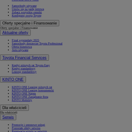
Samochody używane
Umów się na jazdę testową
Zobacz wszystkie cenniki
Konfiguruj swoją Toyotę
Oferty specjalne i Finansowanie
Oferty specjalne i Finansowanie
Aktualne oferty
Finał wyprzedaży 2025
Samochody dostawcze Toyota Professional
Oferta biznesowa
Auta używane
Toyota Financial Services
Kredyt niższych rat Toyota Easy
Kredyt standardowy
Leasing standardowy
KINTO ONE
KINTO ONE Leasing niższych rat
KINTO ONE Leasing konsumencki
KINTO ONE Najem
KINTO ONE Zarządzanie flotą
KINTO Mobility
Dla właścicieli
Dla właścicieli
Serwis
Promocje i sezonowe usługi
Pozostałe oferty serwisu
Rezerwacja wizyty w serwisie