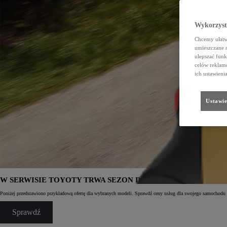
Wykorzystu
Chcemy ułatwi
umieszczane 
ulepszać funk
celów reklamo
ich ustawieni
Ustawie
W SERWISIE TOYOTY TRWA SEZON DOBRYCH CEN. ZAPRA
Poniżej przedstawiono przykładową ofertę dla wybranych modeli. Sprawdź ceny usług dla swojego samochodu 
Sprawdź