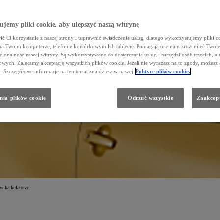
jemy pliki cookie, aby ulepszyć naszą witrynę
ć Ci korzystanie z naszej strony i usprawnić świadczenie usług, dlatego wykorzystujemy pliki co
na Twoim komputerze, telefonie komórkowym lub tablecie. Pomagają one nam zrozumieć Twoje 
cjonalność naszej witryny. Są wykorzystywane do dostarczania usług i narzędzi osób trzecich, a 
wych. Zalecamy akceptację wszystkich plików cookie. Jeżeli nie wyrażasz na to zgody, możesz 
a. Szczegółowe informacje na ten temat znajdziesz w naszej
Polityce plików cookie.
nia plików cookie
Odrzuć wszystkie
Zaakcept
SZAMY!
w kalkulatorze.