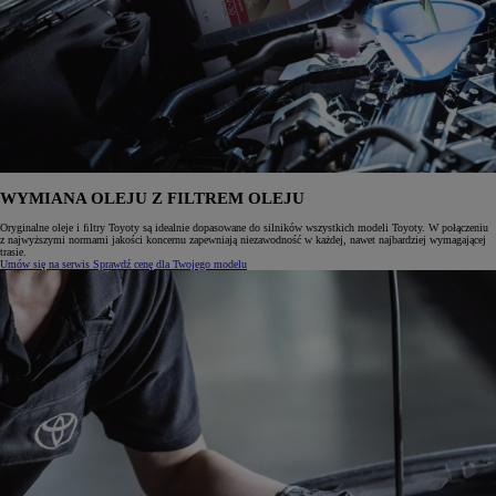
WYMIANA OLEJU Z FILTREM OLEJU
Oryginalne oleje i ﬁltry Toyoty są idealnie dopasowane do silników wszystkich modeli Toyoty. W połączeniu
z najwyższymi normami jakości koncernu zapewniają niezawodność w każdej, nawet najbardziej wymagającej
trasie.
Umów się na serwis
Sprawdź cenę dla Twojego modelu