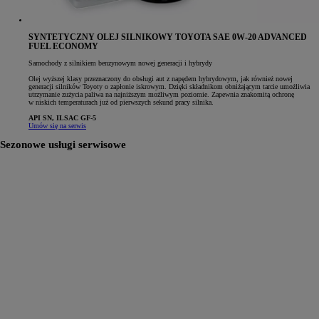
SYNTETYCZNY OLEJ SILNIKOWY TOYOTA SAE 0W-20 ADVANCED
FUEL ECONOMY
Samochody z silnikiem benzynowym nowej generacji i hybrydy
Olej wyższej klasy przeznaczony do obsługi aut z napędem hybrydowym, jak również nowej
generacji silników Toyoty o zapłonie iskrowym. Dzięki składnikom obniżającym tarcie umożliwia
utrzymanie zużycia paliwa na najniższym możliwym poziomie. Zapewnia znakomitą ochronę
w niskich temperaturach już od pierwszych sekund pracy silnika.
API SN, ILSAC GF-5
Umów się na serwis
Sezonowe usługi serwisowe