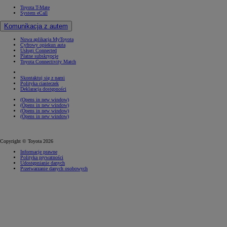
Toyota T-Mate
System eCall
Komunikacja z autem
Nowa aplikacja MyToyota
Cyfrowy opiekun auta
Usługi Connected
Płatne subskrypcje
Toyota Connectivity Match
Skontaktuj się z nami
Polityka ciasteczek
Deklaracja dostępności
(Opens in new window)
(Opens in new window)
(Opens in new window)
(Opens in new window)
Copyright © Toyota 2026
Informacje prawne
Polityka prywatności
Udostępnianie danych
Przetwarzanie danych osobowych