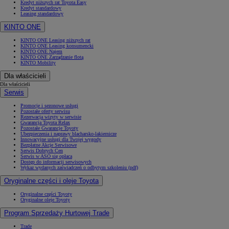
Kredyt niższych rat Toyota Easy
Kredyt standardowy
Leasing standardowy
KINTO ONE
KINTO ONE Leasing niższych rat
KINTO ONE Leasing konsumencki
KINTO ONE Najem
KINTO ONE Zarządzanie flotą
KINTO Mobility
Dla właścicieli
Dla właścicieli
Serwis
Promocje i sezonowe usługi
Pozostałe oferty serwisu
Rezerwacja wizyty w serwisie
Gwarancja Toyota Relax
Pozostałe Gwarancje Toyoty
Ubezpieczenia i naprawy blacharsko-lakiernicze
Innowacyjne usługi dla Twojej wygody
Bezpłatne Akcje Serwisowe
Serwis Dobrych Cen
Serwis w ASO się opłaca
Dostęp do informacji serwisowych
Wykaz wydanych zaświadczeń o odbytym szkoleniu (pdf)
Oryginalne części i oleje Toyota
Oryginalne części Toyoty
Oryginalne oleje Toyoty
Program Sprzedaży Hurtowej Trade
Trade