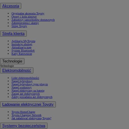
Akcesoria
Oryginalne akcesoria Toyoty
Opony i koła zimowe
Zabudowy samochodów dostawczych
Zabezpieczenia i alarmy
Sklep Toyoty
Strefa klienta
Aplikacja MyToyota
Instrukcje obsługi
Aktualizacja map
System Bluetooth®
Karty Ratownicze
Technologie
Technologie
Elektromobilność
Lider elektromobilności
Napęd hybrydowy
Napęd hybrydowy typu plug-in
Napęd wodorowy
Napęd elektryczny na baterię
Zasięg aut elektrycznych
Zalety posiadania aut elektrycznych
Ładowanie elektrycznej Toyoty
Toyota HomeCharge
Toyota Charging Network
Jak naładować elektryczną Toyotę?
Systemy bezpieczeństwa