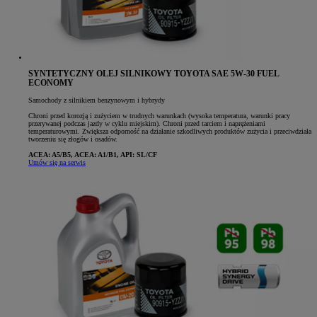
SYNTETYCZNY OLEJ SILNIKOWY TOYOTA SAE 5W-30 FUEL
ECONOMY
Samochody z silnikiem benzynowym i hybrydy
Chroni przed korozją i zużyciem w trudnych warunkach (wysoka temperatura, warunki pracy
przerywanej podczas jazdy w cyklu miejskim). Chroni przed tarciem i naprężeniami
temperaturowymi. Zwiększa odporność na działanie szkodliwych produktów zużycia i przeciwdziała
tworzeniu się złogów i osadów.
ACEA: A5/B5, ACEA: A1/B1, API: SL/CF
Umów się na serwis