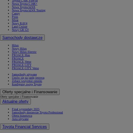
Toyota C-HR Plug-in
Nowa Toyota C-HR+
Nowa Toyota bZ4X
Nowa Toyota bZ4X Touring
Camry
Prius
Mirai
Nowy RAV4
Land Cruiser
Nowy GR GT
Samochody dostawcze
Hilux
Nowy Hilux
Nowy Hilux Electric
PROACE Max
PROACE
PROACE Verso
PROACE CITY
PROACE CITY Verso
Samochody używane
Umów się na jazdę testową
Zobacz wszystkie cenniki
Konfiguruj swoją Toyotę
Oferty specjalne i Finansowanie
Oferty specjalne i Finansowanie
Aktualne oferty
Finał wyprzedaży 2025
Samochody dostawcze Toyota Professional
Oferta biznesowa
Auta używane
Toyota Financial Services