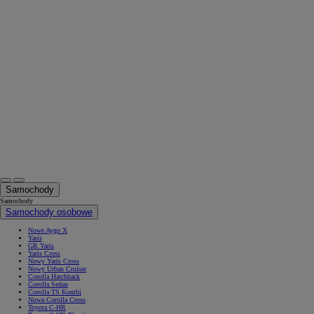
Samochody
Samochody
Samochody osobowe
Nowe Aygo X
Yaris
GR Yaris
Yaris Cross
Nowy Yaris Cross
Nowy Urban Cruiser
Corolla Hatchback
Corolla Sedan
Corolla TS Kombi
Nowa Corolla Cross
Toyota C-HR