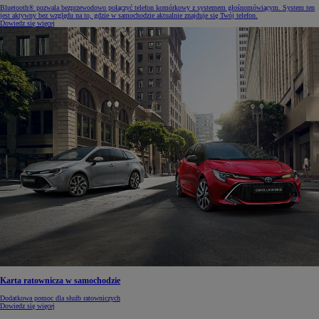
Bluetooth® pozwala bezprzewodowo połączyć telefon komórkowy z systemem głośnomówiącym. System ten
jest aktywny bez względu na to, gdzie w samochodzie aktualnie znajduje się Twój telefon.
Dowiedz się więcej
Karta ratownicza w samochodzie
Dodatkowa pomoc dla służb ratowniczych
Dowiedz się więcej