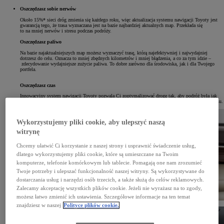
Oszczędzasz sobie nerwów
Około 15%* sieci dróg zmienia się każdego roku, więc aktualizacja systemu nawigacji Toyoty jest
gwarancją tego, że trasa wyznaczana jest na bazie najbardziej aktualnych map. Przekłada się
to na mniej nerwów i stresu podczas podróży.
Oszczędzasz paliwo
Na bazie najaktualniejszych map możesz wyznaczyć trasę, którą najefektywniej i najwydajniej
dotrzesz do celu. Oznacza to mniej zbędnych kilometrów i mniej błądzenia, a co za tym idzie –
zdecydowanie wydajniejsze zużycie paliwa. To dobre zarówno dla środowiska, jak i dla Twojego
portfela.
Oszczędzasz czas
Innowacyjny system nawigacji Toyoty pozwala Ci zoptymalizować drogę tak, aby podróż była jak
najszybsza lub przebiegała najdogodniejszą trasą, w zależności od tego, ile przewidujesz na nią czasu.
Wykorzystujemy pliki cookie, aby ulepszyć naszą
witrynę
Chcemy ułatwić Ci korzystanie z naszej strony i usprawnić świadczenie usług,
dlatego wykorzystujemy pliki cookie, które są umieszczane na Twoim
komputerze, telefonie komórkowym lub tablecie. Pomagają one nam zrozumieć
Twoje potrzeby i ulepszać funkcjonalność naszej witryny. Są wykorzystywane do
dostarczania usług i narzędzi osób trzecich, a także służą do celów reklamowych.
Zalecamy akceptację wszystkich plików cookie. Jeżeli nie wyrażasz na to zgody,
możesz łatwo zmienić ich ustawienia. Szczegółowe informacje na ten temat
znajdziesz w naszej
Polityce plików cookie.