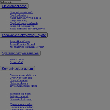
Technologie
Elektromobilność
Lider elektromobilności
Napęd hybrydowy
Napęd hybrydowy typu plug-in
Napęd wodorowy
Napęd elektryczny na baterię
Zasięg aut elektrycznych
Zalety posiadania aut elektrycznych
Ładowanie elektrycznej Toyoty
Toyota HomeCharge
Toyota Charging Network
Jak naładować elektryczną Toyotę?
Systemy bezpieczeństwa
Toyota T-Mate
System eCall
Komunikacja z autem
Nowa aplikacja MyToyota
Cyfrowy opiekun auta
Usługi Connected
Płatne subskrypcje
Toyota Connectivity Match
Skontaktuj się z nami
Polityka ciasteczek
Deklaracja dostępności
(Opens in new window)
(Opens in new window)
(Opens in new window)