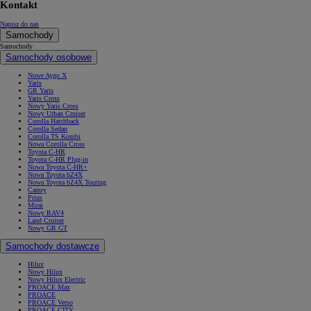
Kontakt
Napisz do nas
Samochody
Samochody
Samochody osobowe
Nowe Aygo X
Yaris
GR Yaris
Yaris Cross
Nowy Yaris Cross
Nowy Urban Cruiser
Corolla Hatchback
Corolla Sedan
Corolla TS Kombi
Nowa Corolla Cross
Toyota C-HR
Toyota C-HR Plug-in
Nowa Toyota C-HR+
Nowa Toyota bZ4X
Nowa Toyota bZ4X Touring
Camry
Prius
Mirai
Nowy RAV4
Land Cruiser
Nowy GR GT
Samochody dostawcze
Hilux
Nowy Hilux
Nowy Hilux Electric
PROACE Max
PROACE
PROACE Verso
PROACE CITY