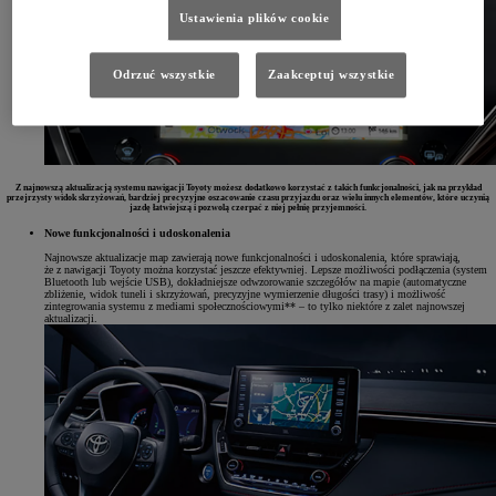
Ustawienia plików cookie
Odrzuć wszystkie
Zaakceptuj wszystkie
Z najnowszą aktualizacją systemu nawigacji Toyoty możesz dodatkowo korzystać z takich funkcjonalności, jak na przykład
przejrzysty widok skrzyżowań, bardziej precyzyjne oszacowanie czasu przyjazdu oraz wielu innych elementów, które uczynią
jazdę łatwiejszą i pozwolą czerpać z niej pełnię przyjemności.
Nowe funkcjonalności i udoskonalenia
Najnowsze aktualizacje map zawierają nowe funkcjonalności i udoskonalenia, które sprawiają,
że z nawigacji Toyoty można korzystać jeszcze efektywniej. Lepsze możliwości podłączenia (system
Bluetooth lub wejście USB), dokładniejsze odwzorowanie szczegółów na mapie (automatyczne
zbliżenie, widok tuneli i skrzyżowań, precyzyjne wymierzenie długości trasy) i możliwość
zintegrowania systemu z mediami społecznościowymi** – to tylko niektóre z zalet najnowszej
aktualizacji.