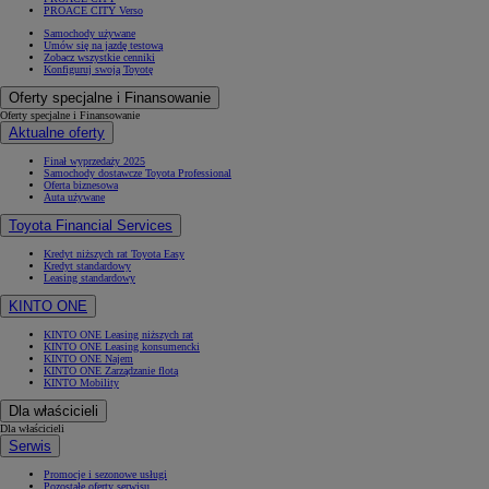
PROACE CITY Verso
Samochody używane
Umów się na jazdę testową
Zobacz wszystkie cenniki
Konfiguruj swoją Toyotę
Oferty specjalne i Finansowanie
Oferty specjalne i Finansowanie
Aktualne oferty
Finał wyprzedaży 2025
Samochody dostawcze Toyota Professional
Oferta biznesowa
Auta używane
Toyota Financial Services
Kredyt niższych rat Toyota Easy
Kredyt standardowy
Leasing standardowy
KINTO ONE
KINTO ONE Leasing niższych rat
KINTO ONE Leasing konsumencki
KINTO ONE Najem
KINTO ONE Zarządzanie flotą
KINTO Mobility
Dla właścicieli
Dla właścicieli
Serwis
Promocje i sezonowe usługi
Pozostałe oferty serwisu