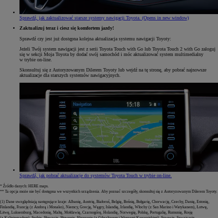
Sprawdź, jak zaktualizować starsze systemy nawigacji Toyota.
(Opens in new window)
Zaktualizuj teraz i ciesz się komfortem jazdy!
Sprawdź czy jest już dostępna kolejna aktualizacja systemu nawigacji Toyoty:
Jeżeli Twój system nawigacji jest z serii Toyota Touch with Go lub Toyota Touch 2 with Go zaloguj
się w sekcji Moja Toyota by dodać swój samochód i móc aktualizować system multimedialny
w trybie on-line.
Skonsultuj się z Autoryzowanym Dilerem Toyoty lub wejdź na tę stronę, aby pobrać najnowsze
aktualizacje dla starszych systemów nawigacyjnych.
Sprawdź, jak pobrać aktualizacje do systemów Toyota Touch w trybie on-line.
* Źródło danych: HERE maps.
** Ta opcja może nie być dostępna we wszystkich urządzenia. Aby poznać szczegóły, skonsultuj się z Autoryzowanym Dilerem Toyoty.
(1) Dane uwzględniają następujące kraje: Albanię, Austrię, Białoruś, Belgię, Bośnię, Bułgarię, Chorwację, Czechy, Danię, Estonię,
Finlandię, Francję (z Andorą i Monako), Niemcy, Grecję, Węgry, Islandię, Irlandię, Włochy (z San Marino i Watykanem), Łotwę,
Litwę, Luksemburg, Macedonię, Maltę, Mołdawię, Czarnogórę, Holandię, Norwegię, Polskę, Portugalię, Rumunię, Rosję
(z Kaliningradem), Serbię, Słowację, Słowenię, Hiszpanię (z Gibraltarem i Wyspami Kanaryjskimi), Szwecję, Szwajcarię