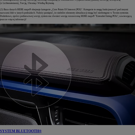
(z Lichtensteinem), Turcję, Ukrainę i Wielką Brytanię.
(2) Baza danych HERE maps® obejmuje kategorie „Core Points Of Interest (POI)". Kategorie te mogą funkcjonować pod innymi
nazwami i/lub w innych podziałach. Należy pamiętać, że niektóre elementy aktualizacji mogą być niedostępne w Twoim systemie.
Dodatkowo, oprócz podstawowej wersji, system ma również wersję rozszerzoną HERE maps® "Extended listing POIs", zawierającą
jeszcze więcej informacji!
SYSTEM BLUETOOTH®