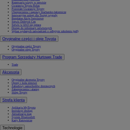
Rezerwacja wizyty w serwisie
Gwarancja Toyota Relax
Pozostałe Gwarancje Toyoty
Ubezpieczenia i naprawy blacharsko-lakiernicze
Innowacyjne usługi dla Twojej wygody
Bezpłatne Akcje Serwisowe
Serwis Dobrych Cen
Serwis w ASO się opłaca
Dostęp do informacji serwisowych
Wykaz wydanych zaświadczeń o odbytym szkoleniu (pdf)
Oryginalne części i oleje Toyota
Oryginalne części Toyoty
Oryginalne oleje Toyoty
Program Sprzedaży Hurtowej Trade
Trade
Akcesoria
Oryginalne akcesoria Toyoty
Opony i koła zimowe
Zabudowy samochodów dostawczych
Zabezpieczenia i alarmy
Sklep Toyoty
Strefa klienta
Aplikacja MyToyota
Instrukcje obsługi
Aktualizacja map
System Bluetooth®
Karty Ratownicze
Technologie