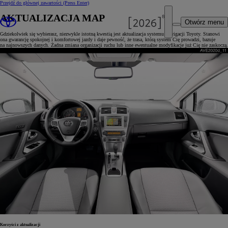
Przejdź do głównej zawartości
(Press Enter)
AKTUALIZACJA MAP
Otwórz menu
Gdziekolwiek się wybierasz, niezwykle istotną kwestią jest aktualizacja systemu nawigacji Toyoty. Stanowi
ona gwarancję spokojnej i komfortowej jazdy i daje pewność, że trasa, którą system Cię prowadzi, bazuje
na najnowszych danych. Żadna zmiana organizacji ruchu lub inne ewentualne modyfikacje już Cię nie zaskoczą.
Korzyści z aktualizacji