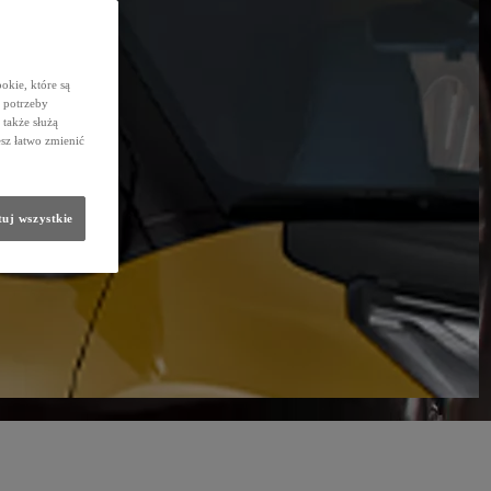
okie, które są
 potrzeby
 także służą
sz łatwo zmienić
uj wszystkie