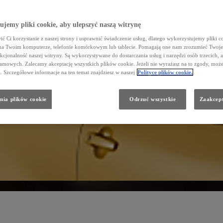
jemy pliki cookie, aby ulepszyć naszą witrynę
ć Ci korzystanie z naszej strony i usprawnić świadczenie usług, dlatego wykorzystujemy pliki co
na Twoim komputerze, telefonie komórkowym lub tablecie. Pomagają one nam zrozumieć Twoje
nkcjonalność naszej witryny. Są wykorzystywane do dostarczania usług i narzędzi osób trzecich, a
amowych. Zalecamy akceptację wszystkich plików cookie. Jeżeli nie wyrażasz na to zgody, może
a. Szczegółowe informacje na ten temat znajdziesz w naszej
Polityce plików cookie.
nia plików cookie
Odrzuć wszystkie
Zaakcept