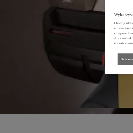
Wykorzystu
Chcemy ułatwi
umieszczane 
i ulepszać fu
do celów rekl
ich ustawieni
Ustawie