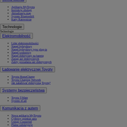
Aplikacja MyToyota
Instrukcje obsługi
Aktualizacja map
System Bluetooth®
Karty Ratownicze
Technologie
Technologie
Elektromobilność
Lider elektromobilności
Napęd hybrydowy
Napęd hybrydowy typu plug-in
Napęd wodorowy
Napęd elektryczny na baterię
Zasięg aut elektrycznych
Zalety posiadania aut elektrycznych
Ładowanie elektrycznej Toyoty
Toyota HomeCharge
Toyota Charging Network
Jak naładować elektryczną Toyotę?
Systemy bezpieczeństwa
Toyota T-Mate
System eCall
Komunikacja z autem
Nowa aplikacja MyToyota
Cyfrowy opiekun auta
Usługi Connected
Płatne subskrypcje