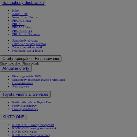
Samochody dostawcze
Hilux
Nowy Hilux
Nowy Hilux Electric
PROACE Max
PROACE
PROACE Verso
PROACE CITY
PROACE CITY Verso
Samochody używane
Umów się na jazdę testową
Zobacz wszystkie cenniki
Konfiguruj swoją Toyotę
Oferty specjalne i Finansowanie
Oferty specjalne i Finansowanie
Aktualne oferty
Finał wyprzedaży 2025
Samochody dostawcze Toyota Professional
Oferta biznesowa
Auta używane
Toyota Financial Services
Kredyt niższych rat Toyota Easy
Kredyt standardowy
Leasing standardowy
KINTO ONE
KINTO ONE Leasing niższych rat
KINTO ONE Leasing konsumencki
KINTO ONE Najem
KINTO ONE Zarządzanie flotą