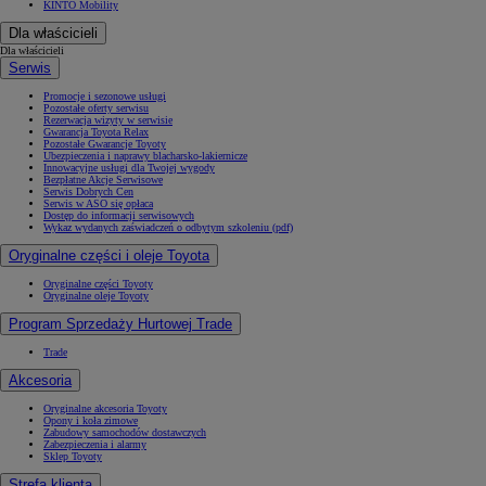
KINTO Mobility
Dla właścicieli
Dla właścicieli
Serwis
Promocje i sezonowe usługi
Pozostałe oferty serwisu
Rezerwacja wizyty w serwisie
Gwarancja Toyota Relax
Pozostałe Gwarancje Toyoty
Ubezpieczenia i naprawy blacharsko-lakiernicze
Innowacyjne usługi dla Twojej wygody
Bezpłatne Akcje Serwisowe
Serwis Dobrych Cen
Serwis w ASO się opłaca
Dostęp do informacji serwisowych
Wykaz wydanych zaświadczeń o odbytym szkoleniu (pdf)
Oryginalne części i oleje Toyota
Oryginalne części Toyoty
Oryginalne oleje Toyoty
Program Sprzedaży Hurtowej Trade
Od
81 900 zł
Trade
Yaris Cross
Akcesoria
HYBRID
Oryginalne akcesoria Toyoty
Opony i koła zimowe
Zabudowy samochodów dostawczych
Zabezpieczenia i alarmy
Sklep Toyoty
Strefa klienta