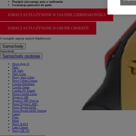
Przyjęcie używanego auta w rozliczeniu
Gwarancja gotowości do jazdy
ZOBACZ AUTA UŻYWANE W SALONIE CZERNIAKOWSKA
ZOBACZ AUTA UŻYWANE W GRUPIE CHODZEŃ
O szczegóły zapytaj naszych Handlowców.
Samochody
Samochody
Samochody osobowe
Nowe Aygo X
Yaris
GR Yaris
Yaris Cross
Nowy Yaris Cross
Nowy Urban Cruiser
Corolla Hatchback
Corolla Sedan
Corolla TS Kombi
Nowa Corolla Cross
Toyota C-HR
Toyota C-HR Plug-in
Nowa Toyota C-HR+
Nowa Toyota bZ4X
Nowa Toyota bZ4X Touring
Camry
Prius
Mirai
Nowy RAV4
Land Cruiser
Nowy GR GT