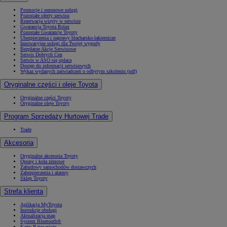
Promocje i sezonowe usługi
Pozostałe oferty serwisu
Rezerwacja wizyty w serwisie
Gwarancja Toyota Relax
Pozostałe Gwarancje Toyoty
Ubezpieczenia i naprawy blacharsko-lakiernicze
Innowacyjne usługi dla Twojej wygody
Bezpłatne Akcje Serwisowe
Serwis Dobrych Cen
Serwis w ASO się opłaca
Dostęp do informacji serwisowych
Wykaz wydanych zaświadczeń o odbytym szkoleniu (pdf)
Oryginalne części i oleje Toyota
Oryginalne części Toyoty
Oryginalne oleje Toyoty
Program Sprzedaży Hurtowej Trade
Trade
Akcesoria
Oryginalne akcesoria Toyoty
Opony i koła zimowe
Zabudowy samochodów dostawczych
Zabezpieczenia i alarmy
Sklep Toyoty
Strefa klienta
Aplikacja MyToyota
Instrukcje obsługi
Aktualizacja map
System Bluetooth®
Karty Ratownicze