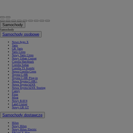
Samochody
Samochody
Samochody osobowe
Nowe Aygo X
Yaris
GR Yaris
Yaris Cross
Nowy Yaris Cross
Nowy Urban Cruiser
Corolla Hatchback
Corolla Sedan
Corolla TS Kombi
Nowa Corolla Cross
Toyota C-HR
Toyota C-HR Plug-in
Nowa Toyota C-HR+
Nowa Toyota bZ4X
Nowa Toyota bZ4X Touring
Camry
Prius
Mirai
Nowy RAV4
Land Cruiser
Nowy GR GT
Samochody dostawcze
Hilux
Nowy Hilux
Nowy Hilux Electric
PROACE Max