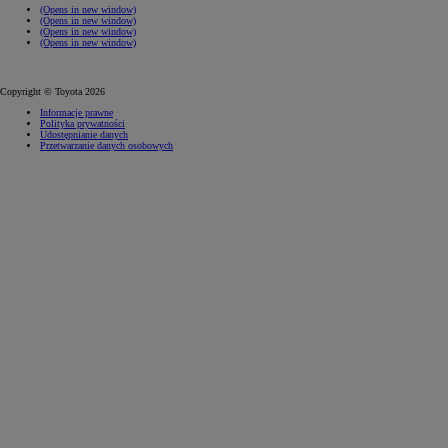
(Opens in new window)
(Opens in new window)
(Opens in new window)
(Opens in new window)
Copyright © Toyota 2026
Informacje prawne
Polityka prywatności
Udostępnianie danych
Przetwarzanie danych osobowych