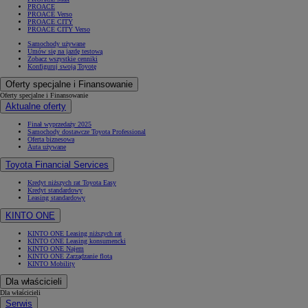
PROACE
PROACE Verso
PROACE CITY
PROACE CITY Verso
Samochody używane
Umów się na jazdę testową
Zobacz wszystkie cenniki
Konfiguruj swoją Toyotę
Oferty specjalne i Finansowanie
Oferty specjalne i Finansowanie
Aktualne oferty
Finał wyprzedaży 2025
Samochody dostawcze Toyota Professional
Oferta biznesowa
Auta używane
Toyota Financial Services
Kredyt niższych rat Toyota Easy
Kredyt standardowy
Leasing standardowy
KINTO ONE
KINTO ONE Leasing niższych rat
KINTO ONE Leasing konsumencki
KINTO ONE Najem
KINTO ONE Zarządzanie flotą
KINTO Mobility
Dla właścicieli
Dla właścicieli
Serwis