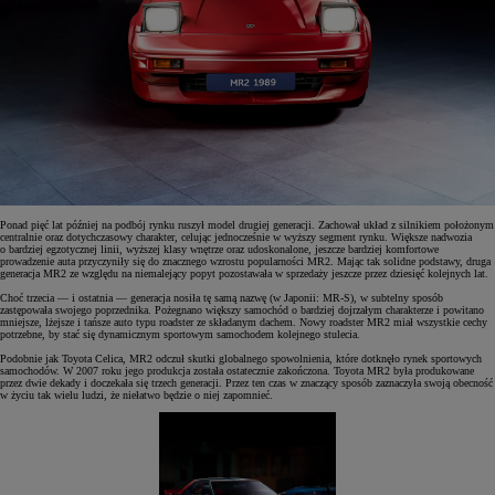
Ponad pięć lat później na podbój rynku ruszył model drugiej generacji. Zachował układ z silnikiem położonym
centralnie oraz dotychczasowy charakter, celując jednocześnie w wyższy segment rynku. Większe nadwozia
o bardziej egzotycznej linii, wyższej klasy wnętrze oraz udoskonalone, jeszcze bardziej komfortowe
prowadzenie auta przyczyniły się do znacznego wzrostu popularności MR2. Mając tak solidne podstawy, druga
generacja MR2 ze względu na niemalejący popyt pozostawała w sprzedaży jeszcze przez dziesięć kolejnych lat.
Choć trzecia — i ostatnia — generacja nosiła tę samą nazwę (w Japonii: MR-S), w subtelny sposób
zastępowała swojego poprzednika. Pożegnano większy samochód o bardziej dojrzałym charakterze i powitano
mniejsze, lżejsze i tańsze auto typu roadster ze składanym dachem. Nowy roadster MR2 miał wszystkie cechy
potrzebne, by stać się dynamicznym sportowym samochodem kolejnego stulecia.
Podobnie jak Toyota Celica, MR2 odczuł skutki globalnego spowolnienia, które dotknęło rynek sportowych
samochodów. W 2007 roku jego produkcja została ostatecznie zakończona. Toyota MR2 była produkowane
przez dwie dekady i doczekała się trzech generacji. Przez ten czas w znaczący sposób zaznaczyła swoją obecność
w życiu tak wielu ludzi, że niełatwo będzie o niej zapomnieć.