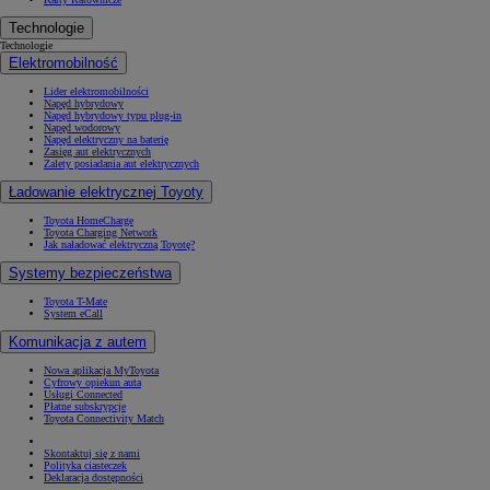
Technologie
Technologie
Elektromobilność
Lider elektromobilności
Napęd hybrydowy
Napęd hybrydowy typu plug-in
Napęd wodorowy
Napęd elektryczny na baterię
Zasięg aut elektrycznych
Zalety posiadania aut elektrycznych
Ładowanie elektrycznej Toyoty
Toyota HomeCharge
Toyota Charging Network
Jak naładować elektryczną Toyotę?
Systemy bezpieczeństwa
Toyota T-Mate
System eCall
Komunikacja z autem
Nowa aplikacja MyToyota
Cyfrowy opiekun auta
Usługi Connected
Płatne subskrypcje
Toyota Connectivity Match
Skontaktuj się z nami
Polityka ciasteczek
Deklaracja dostępności