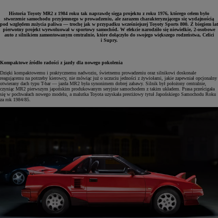
Historia Toyoty MR2 z 1984 roku tak naprawdę sięga projektu z roku 1976, którego celem było
stworzenie samochodu przyjemnego w prowadzeniu, ale zarazem charakteryzującego się wydajnością
pod względem zużycia paliwa — trochę jak w przypadku wcześniejszej Toyoty Sports 800. Z biegiem lat
pierwotny projekt wyewoluował w sportowy samochód. W efekcie narodziło się niewielkie, 2-osobowe
auto z silnikiem zamontowanym centralnie, które dołączyło do swojego większego rodzeństwa, Celici
i Supry.
Kompaktowe źródło radości z jazdy dla nowego pokolenia
Dzięki kompaktowemu i praktycznemu nadwoziu, świetnemu prowadzeniu oraz silnikowi doskonale
reagującemu na potrzeby kierowcy, nie mówiąc już o uczuciu jedności z żywiołami, jakie zapewniał opcjonalny
otwierany dach typu T-bar — jazda MR2 była synonimem dobrej zabawy. Silnik był położony centralnie,
czyniąc MR2 pierwszym japońskim produkowanym seryjnie samochodem z takim układem. Prasa prześcigała
się w pochwałach nowego modelu, a malutka Toyota uzyskała prestiżowy tytuł Japońskiego Samochodu Roku
za rok 1984/85.