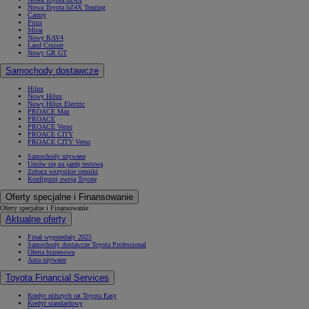
Nowa Toyota bZ4X Touring
Camry
Prius
Mirai
Nowy RAV4
Land Cruiser
Nowy GR GT
Samochody dostawcze
Hilux
Nowy Hilux
Nowy Hilux Electric
PROACE Max
PROACE
PROACE Verso
PROACE CITY
PROACE CITY Verso
Samochody używane
Umów się na jazdę testową
Zobacz wszystkie cenniki
Konfiguruj swoją Toyotę
Oferty specjalne i Finansowanie
Oferty specjalne i Finansowanie
Aktualne oferty
Finał wyprzedaży 2025
Samochody dostawcze Toyota Professional
Oferta biznesowa
Auta używane
Toyota Financial Services
Kredyt niższych rat Toyota Easy
Kredyt standardowy