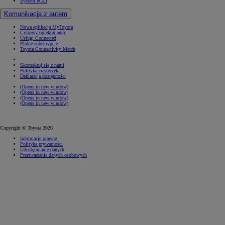
System eCall
Komunikacja z autem
Nowa aplikacja MyToyota
Cyfrowy opiekun auta
Usługi Connected
Płatne subskrypcje
Toyota Connectivity Match
Skontaktuj się z nami
Polityka ciasteczek
Deklaracja dostępności
(Opens in new window)
(Opens in new window)
(Opens in new window)
(Opens in new window)
Copyright © Toyota 2026
Informacje prawne
Polityka prywatności
Udostępnianie danych
Przetwarzanie danych osobowych