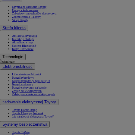
Oryginalne akcesoria Toyoty
Opony i koła zimowe
Zabudowy samochodów dostawczych
Zabezpieczenia i alarmy
Sklep Toyoty
Strefa klienta
Aplikacja MyToyota
Instrukcje obsługi
Aktualizacja map
System Bluetooth®
Karty Ratownicze
Technologie
Technologie
Elektromobilność
Lider elektromobilności
Napęd hybrydowy
Napęd hybrydowy typu plug-in
Napęd wodorowy
Napęd elektryczny na baterię
Zasięg aut elektrycznych
Zalety posiadania aut elektrycznych
Ładowanie elektrycznej Toyoty
Toyota HomeCharge
Toyota Charging Network
Jak naładować elektryczną Toyotę?
Systemy bezpieczeństwa
Toyota T-Mate