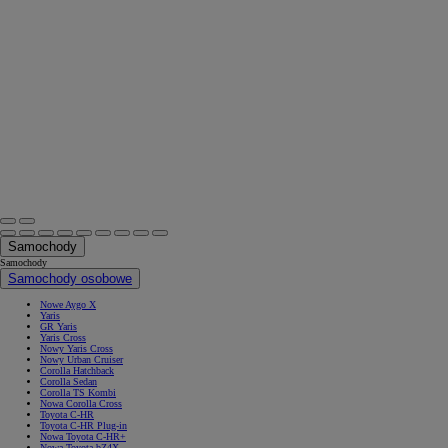
Samochody
Samochody
Samochody osobowe
Nowe Aygo X
Yaris
GR Yaris
Yaris Cross
Nowy Yaris Cross
Nowy Urban Cruiser
Corolla Hatchback
Corolla Sedan
Corolla TS Kombi
Nowa Corolla Cross
Toyota C-HR
Toyota C-HR Plug-in
Nowa Toyota C-HR+
Nowa Toyota bZ4X