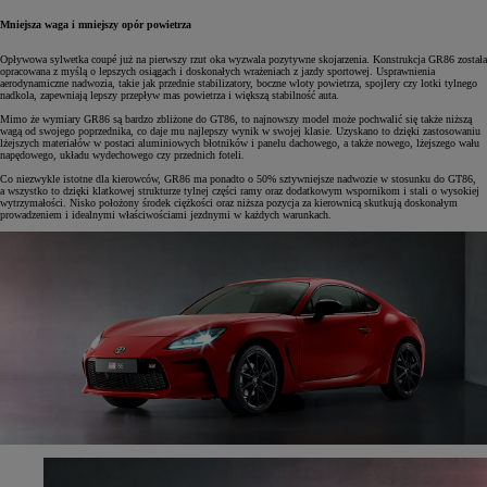
Mniejsza waga i mniejszy opór powietrza
Opływowa sylwetka coupé już na pierwszy rzut oka wyzwala pozytywne skojarzenia. Konstrukcja GR86 została
opracowana z myślą o lepszych osiągach i doskonałych wrażeniach z jazdy sportowej. Usprawnienia
aerodynamiczne nadwozia, takie jak przednie stabilizatory, boczne wloty powietrza, spojlery czy lotki tylnego
nadkola, zapewniają lepszy przepływ mas powietrza i większą stabilność auta.
Mimo że wymiary GR86 są bardzo zbliżone do GT86, to najnowszy model może pochwalić się także niższą
wagą od swojego poprzednika, co daje mu najlepszy wynik w swojej klasie. Uzyskano to dzięki zastosowaniu
lżejszych materiałów w postaci aluminiowych błotników i panelu dachowego, a także nowego, lżejszego wału
napędowego, układu wydechowego czy przednich foteli.
Co niezwykle istotne dla kierowców, GR86 ma ponadto o 50% sztywniejsze nadwozie w stosunku do GT86,
a wszystko to dzięki klatkowej strukturze tylnej części ramy oraz dodatkowym wspornikom i stali o wysokiej
wytrzymałości. Nisko położony środek ciężkości oraz niższa pozycja za kierownicą skutkują doskonałym
prowadzeniem i idealnymi właściwościami jezdnymi w każdych warunkach.