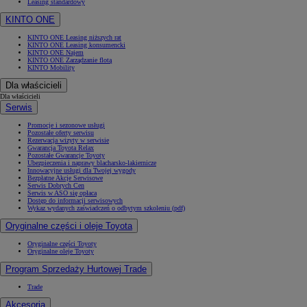
Leasing standardowy
KINTO ONE
KINTO ONE Leasing niższych rat
KINTO ONE Leasing konsumencki
KINTO ONE Najem
KINTO ONE Zarządzanie flotą
KINTO Mobility
Dla właścicieli
Dla właścicieli
Serwis
Promocje i sezonowe usługi
Pozostałe oferty serwisu
Rezerwacja wizyty w serwisie
Gwarancja Toyota Relax
Pozostałe Gwarancje Toyoty
Ubezpieczenia i naprawy blacharsko-lakiernicze
Innowacyjne usługi dla Twojej wygody
Bezpłatne Akcje Serwisowe
Serwis Dobrych Cen
Serwis w ASO się opłaca
Dostęp do informacji serwisowych
Wykaz wydanych zaświadczeń o odbytym szkoleniu (pdf)
Oryginalne części i oleje Toyota
Oryginalne części Toyoty
Oryginalne oleje Toyoty
Program Sprzedaży Hurtowej Trade
Trade
Akcesoria