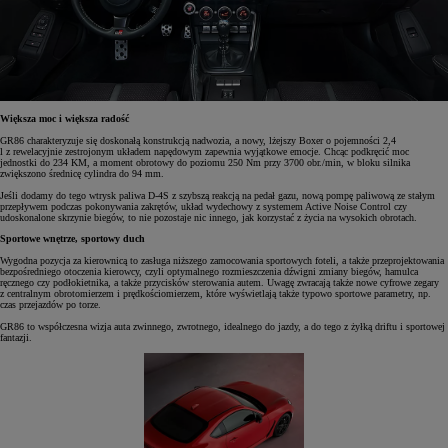
Większa moc i większa radość
GR86 charakteryzuje się doskonałą konstrukcją nadwozia, a nowy, lżejszy Boxer o pojemności 2,4
l z rewelacyjnie zestrojonym układem napędowym zapewnia wyjątkowe emocje. Chcąc podkręcić moc
jednostki do 234 KM, a moment obrotowy do poziomu 250 Nm przy 3700 obr./min, w bloku silnika
zwiększono średnicę cylindra do 94 mm.
Jeśli dodamy do tego wtrysk paliwa D-4S z szybszą reakcją na pedał gazu, nową pompę paliwową ze stałym
przepływem podczas pokonywania zakrętów, układ wydechowy z systemem Active Noise Control czy
udoskonalone skrzynie biegów, to nie pozostaje nic innego, jak korzystać z życia na wysokich obrotach.
Sportowe wnętrze, sportowy duch
Wygodna pozycja za kierownicą to zasługa niższego zamocowania sportowych foteli, a także przeprojektowania
bezpośredniego otoczenia kierowcy, czyli optymalnego rozmieszczenia dźwigni zmiany biegów, hamulca
ręcznego czy podłokietnika, a także przycisków sterowania autem. Uwagę zwracają także nowe cyfrowe zegary
z centralnym obrotomierzem i prędkościomierzem, które wyświetlają także typowo sportowe parametry, np.
czas przejazdów po torze.
GR86 to współczesna wizja auta zwinnego, zwrotnego, idealnego do jazdy, a do tego z żyłką driftu i sportowej
fantazji.