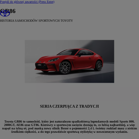
Przejdź do głównej zawartości
(Press Enter)
GR86
HISTORIA SAMOCHODÓW SPORTOWYCH TOYOTY
SERIA CZERPIĄCA Z TRADYCJI
Toyota GR86 to samochód, który jest naturalnym spadkobiercą legendarnych modeli Sports 800,
2000GT, AE86 oraz GT86. Kierowcy o sportowym zacięciu dostają to, co lubią najbardziej, a więc
napęd na tylną oś, pod maską nowy silnik Boxer o pojemności 2,4 l, świetny rozkład masy z niskim
środkiem ciężkości, a do tego prawdziwie sportową stylistykę w nowoczesnym wydaniu.