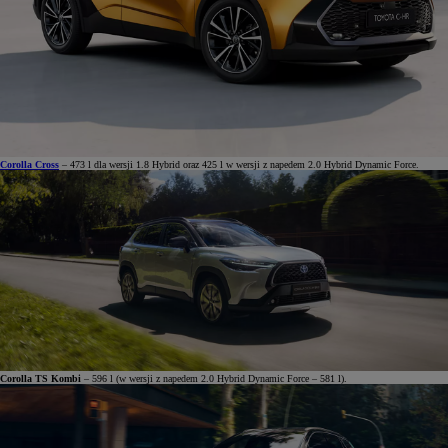
Corolla Cross
– 473 l dla wersji 1.8 Hybrid oraz 425 l w wersji z napedem 2.0 Hybrid Dynamic Force.
Corolla TS Kombi
– 596 l (w wersji z napedem 2.0 Hybrid Dynamic Force – 581 l).