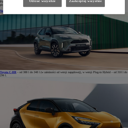
Odrzuć wszystkie
Zaakceptuj wszystkie
Poniższe zestawienie obejmuje wszystkie rodzinne modele Toyoty. Wyznacznikiem jest największa możliwa
pojemność bagażnika mierzona do linii okna, przy rozłożonych wszystkich siedzeniach:
Yaris Cross
– 397 l w wersji z napędem na przednią oś i 320 l w wersji 4x4.
Toyota C-HR
– od 388 l do 348 l (w zależności od wersji napędowej), w wersji Plug-in Hybrid – od 310 l do
296
l.