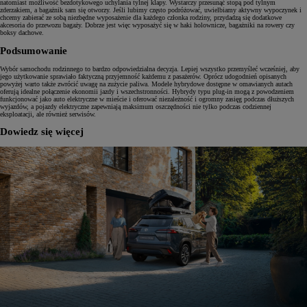
natomiast możliwość bezdotykowego uchylania tylnej klapy. Wystarczy przesunąć stopą pod tylnym
zderzakiem, a bagażnik sam się otworzy. Jeśli lubimy często podróżować, uwielbiamy aktywny wypoczynek i
chcemy zabierać ze sobą niezbędne wyposażenie dla każdego członka rodziny, przydadzą się dodatkowe
akcesoria do przewozu bagaży. Dobrze jest więc wyposażyć się w haki holownicze, bagażniki na rowery czy
boksy dachowe.
Podsumowanie
Wybór samochodu rodzinnego to bardzo odpowiedzialna decyzja. Lepiej wszystko przemyśleć wcześniej, aby
jego użytkowanie sprawiało faktyczną przyjemność każdemu z pasażerów. Oprócz udogodnień opisanych
powyżej warto także zwrócić uwagę na zużycie paliwa. Modele hybrydowe dostępne w omawianych autach
oferują idealne połączenie ekonomii jazdy i wszechstronności. Hybrydy typu plug-in mogą z powodzeniem
funkcjonować jako auto elektryczne w mieście i oferować niezależność i ogromny zasięg podczas dłuższych
wyjazdów, a pojazdy elektryczne zapewniają maksimum oszczędności nie tylko podczas codziennej
eksploatacji, ale również serwisów.
Dowiedz się więcej