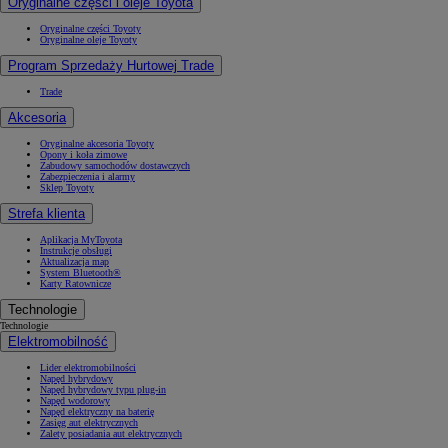
Oryginalne części i oleje Toyota
Oryginalne części Toyoty
Oryginalne oleje Toyoty
Program Sprzedaży Hurtowej Trade
Trade
Akcesoria
Oryginalne akcesoria Toyoty
Opony i koła zimowe
Zabudowy samochodów dostawczych
Zabezpieczenia i alarmy
Sklep Toyoty
Strefa klienta
Aplikacja MyToyota
Instrukcje obsługi
Aktualizacja map
System Bluetooth®
Karty Ratownicze
Technologie
Technologie
Elektromobilność
Lider elektromobilności
Napęd hybrydowy
Napęd hybrydowy typu plug-in
Napęd wodorowy
Napęd elektryczny na baterię
Zasięg aut elektrycznych
Zalety posiadania aut elektrycznych