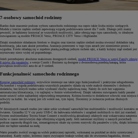
7-osobowy samochód rodzinny
Bardzo duże znaczenie podczas wyboru samochodu rodzinnego ma często także liczba miejsc siedzących.
Modele z trzecim rzędem siedzeń zapewniają wygodę podróżowania nawet dla 7 osób. Dlatego jeśli mamy
pewność, że będziemy korzystać ze wszystkich możliwości, jakie oferują tego typu samochody, to idealnym
rozwiązaniem są modele PROACE Verso, PROACE CITY Verso i Highlander.
Dzięki niezależnie składanym fotelom w drugim oraz trzecim rzędzie siedzeń można stworzyć dokładnie taką
kombinację, jaka nam akurat potrzebna. Aranżacja przestrzeni w tego typu autach jest niezmiernie prosta i
wygodna. Fotele składają się w zupełnie płaską podłogę jednym ruchem ręki, a każdy kolejny rząd siedzeń jest
usytuowany nieco wyżej od poprzedniego.
Jeżeli potrzebujemy absolutne maksimum dostępnych siedzeń,
model PROACE Verso w wersji Family oferuje
8 miejsc dla pasażerów
, a wersje Combi i Business są dostępne z dwuosobową przednią kanapą, która
powiększa możliwości auta do aż 9 siedzeń.
Funkcjonalność samochodu rodzinnego
Kupując samochód rodzinny
, oczywiście interesuje nas także jego funkcjonalność i praktyczne udogodnienia.
Na komfort i wygodę podróżowania wszystkich pasażerów składa się wiele małych elementów i drobnych
dodatków, bez których trudno sobie wyobrazić choćby najkrótszą trasę. Należy do nich bez wątpienia
automatyczna klimatyzacja, i to najlepiej w formie wielostrefowej. Dzięki takiemu rozwiązaniu każdy pasażer
może ustawić sobie najbardziej odpowiednią temperaturę. Kolejna kwestia to dodatkowe schowki oraz miejsca i
uchwyty na kubki. Im więcej jest ich wokół nas, tym lepiej. Docenimy je zwłaszcza podczas dłuższych
podróży.
W dzisiejszych czasach trudno jest także sobie wyobrazić samochód bez multimediów i możliwości kontaktu ze
światem. Gniazdka 12 V czy porty USB-C do ładowania telefonów i urządzeń mobilnych to dziś już standard.
System multimedialny Toyota Smart Connect z możliwością aktualizacji zdalnych oraz wskazywania natężenia
ruchu w czasie rzeczywistym daje olbrzymią wygodę jazdy. Jeśli natomiast myślimy o naszych pociechach
podczas naprawdę długich tras, niezastąpionym okaże się system rozrywki dla pasażerów z tyłu, dzięki któremu
nikt nie będzie narzekał na nudę.
Warto ponadto zwrócić uwagę na wybór praktycznej tapicerki, wykonanej na przykład ze skóry syntetycznej i
naturalnej. Każdy rodzic, któremu często zwyczajnie brakuje wolnej ręki do otworzenia bagażnika, doceni