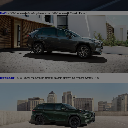
RAV4
– 580 l w wersjach hybrydowych oraz 520 l w wersji Plug-in Hybrid.
Highlander
– 658 l (przy rozłożonym trzecim rzędzie siedzeń pojemność wynosi 268 l).