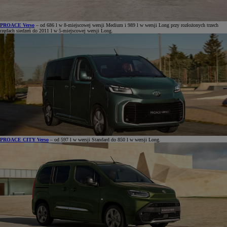
PROACE Verso
– od 686 l w 8-miejscowej wersji Medium i 989 l w wersji Long przy rozłożonych trzech
rzędach siedzeń do 2011 l w 5-miejscowej wersji Long.
PROACE CITY Verso
– od 597 l w wersji Standard do 850 l w wersji Long.