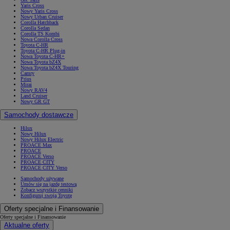
Yaris Cross
Nowy Yaris Cross
Nowy Urban Cruiser
Corolla Hatchback
Corolla Sedan
Corolla TS Kombi
Nowa Corolla Cross
Toyota C-HR
Toyota C-HR Plug-in
Nowa Toyota C-HR+
Nowa Toyota bZ4X
Nowa Toyota bZ4X Touring
Camry
Prius
Mirai
Nowy RAV4
Land Cruiser
Nowy GR GT
Samochody dostawcze
Hilux
Nowy Hilux
Nowy Hilux Electric
PROACE Max
PROACE
PROACE Verso
PROACE CITY
PROACE CITY Verso
Samochody używane
Umów się na jazdę testową
Zobacz wszystkie cenniki
Konfiguruj swoją Toyotę
Oferty specjalne i Finansowanie
Oferty specjalne i Finansowanie
Aktualne oferty