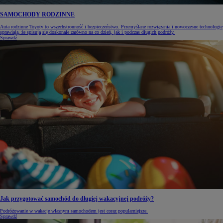
SAMOCHODY RODZINNE
Auta rodzinne Toyoty to wszechstronność i bezpieczeństwo. Przemyślane rozwiązania i nowoczesne technologie
sprawiają, że spisują się doskonale zarówno na co dzień, jak i podczas długich podróży.
Sprawdź
Jak przygotować samochód do długiej wakacyjnej podróży?
Podróżowanie w wakacje własnym samochodem jest coraz popularniejsze.
Sprawdź