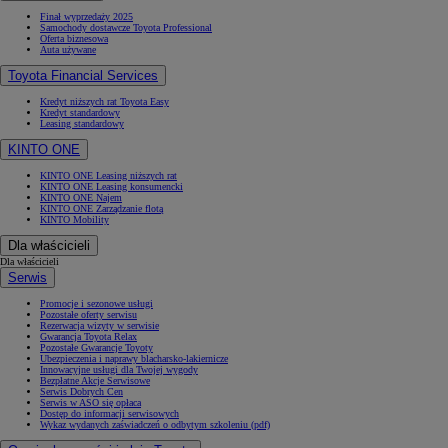
Finał wyprzedaży 2025
Samochody dostawcze Toyota Professional
Oferta biznesowa
Auta używane
Toyota Financial Services
Kredyt niższych rat Toyota Easy
Kredyt standardowy
Leasing standardowy
KINTO ONE
KINTO ONE Leasing niższych rat
KINTO ONE Leasing konsumencki
KINTO ONE Najem
KINTO ONE Zarządzanie flotą
KINTO Mobility
Dla właścicieli
Dla właścicieli
Serwis
Promocje i sezonowe usługi
Pozostałe oferty serwisu
Rezerwacja wizyty w serwisie
Gwarancja Toyota Relax
Pozostałe Gwarancje Toyoty
Ubezpieczenia i naprawy blacharsko-lakiernicze
Innowacyjne usługi dla Twojej wygody
Bezpłatne Akcje Serwisowe
Serwis Dobrych Cen
Serwis w ASO się opłaca
Dostęp do informacji serwisowych
Wykaz wydanych zaświadczeń o odbytym szkoleniu (pdf)