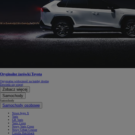
Oryginalne żarówki Toyota
Optymalna widoczność na każdej drodze
Dowiedz się więcej
Zobacz więcej
Samochody
Samochody
Samochody osobowe
Nowe Aygo X
Yaris
GR Yaris
Yaris Cross
Nowy Yaris Cross
Nowy Urban Cruiser
Corolla Hatchback