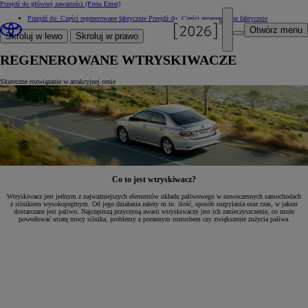
Przejdź do głównej zawartości
(Press Enter)
Przejdź do: Części regenerowane fabrycznie
Przejdź do: Części regenerowane fabrycznie
Otwórz menu
Skroluj w lewo
Skroluj w prawo
REGENEROWANE WTRYSKIWACZE
Skuteczne rozwiązanie w atrakcyjnej cenie
Co to jest wtryskiwacz?
Wtryskiwacz jest jednym z najważniejszych elementów układu paliwowego w nowoczesnych samochodach
z silnikiem wysokoprężnym. Od jego działania zależy m.in. ilość, sposób rozpylania oraz czas, w jakim
dostarczane jest paliwo. Najczęstszą przyczyną awarii wtryskiwaczy jest ich zanieczyszczenie, co może
powodować utratę mocy silnika, problemy z porannym rozruchem czy zwiększenie zużycia paliwa.