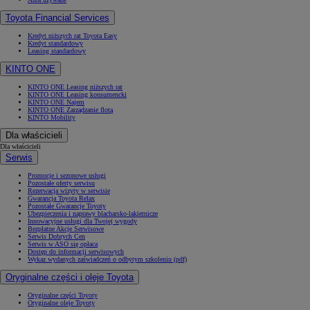
Toyota Financial Services
Kredyt niższych rat Toyota Easy
Kredyt standardowy
Leasing standardowy
KINTO ONE
KINTO ONE Leasing niższych rat
KINTO ONE Leasing konsumencki
KINTO ONE Najem
KINTO ONE Zarządzanie flotą
KINTO Mobility
Dla właścicieli
Dla właścicieli
Serwis
Promocje i sezonowe usługi
Pozostałe oferty serwisu
Rezerwacja wizyty w serwisie
Gwarancja Toyota Relax
Pozostałe Gwarancje Toyoty
Ubezpieczenia i naprawy blacharsko-lakiernicze
Innowacyjne usługi dla Twojej wygody
Bezpłatne Akcje Serwisowe
Serwis Dobrych Cen
Serwis w ASO się opłaca
Dostęp do informacji serwisowych
Wykaz wydanych zaświadczeń o odbytym szkoleniu (pdf)
Oryginalne części i oleje Toyota
Oryginalne części Toyoty
Oryginalne oleje Toyoty