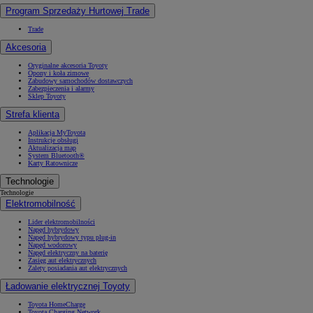
Program Sprzedaży Hurtowej Trade
Trade
Akcesoria
Oryginalne akcesoria Toyoty
Opony i koła zimowe
Zabudowy samochodów dostawczych
Zabezpieczenia i alarmy
Sklep Toyoty
Strefa klienta
Aplikacja MyToyota
Instrukcje obsługi
Aktualizacja map
System Bluetooth®
Karty Ratownicze
Technologie
Technologie
Elektromobilność
Lider elektromobilności
Napęd hybrydowy
Napęd hybrydowy typu plug-in
Napęd wodorowy
Napęd elektryczny na baterię
Zasięg aut elektrycznych
Zalety posiadania aut elektrycznych
Ładowanie elektrycznej Toyoty
Toyota HomeCharge
Toyota Charging Network