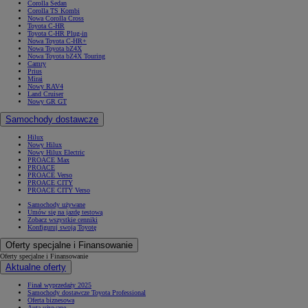
Corolla Sedan
Corolla TS Kombi
Nowa Corolla Cross
Toyota C-HR
Toyota C-HR Plug-in
Nowa Toyota C-HR+
Nowa Toyota bZ4X
Nowa Toyota bZ4X Touring
Camry
Prius
Mirai
Nowy RAV4
Land Cruiser
Nowy GR GT
Samochody dostawcze
Hilux
Nowy Hilux
Nowy Hilux Electric
PROACE Max
PROACE
PROACE Verso
PROACE CITY
PROACE CITY Verso
Samochody używane
Umów się na jazdę testową
Zobacz wszystkie cenniki
Konfiguruj swoją Toyotę
Oferty specjalne i Finansowanie
Oferty specjalne i Finansowanie
Aktualne oferty
Finał wyprzedaży 2025
Samochody dostawcze Toyota Professional
Oferta biznesowa
Auta używane