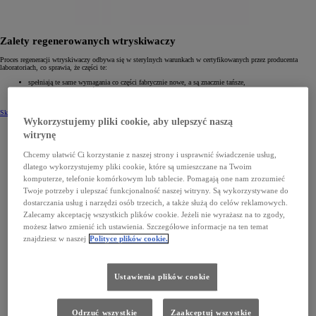
Zalety regenerowanych wtryskiwaczy
Proces regeneracji wtryskiwaczy odbywa się w sterylnych warunkach w certyfikowanych przez producenta
laboratoriach, co sprawia, że części te:
spełniają te same wymagania co części fabrycznie nowe, a są znacznie tańsze,
zachowują normy jakościowe Toyoty,
są objęte roczną gwarancją bez limitu kilometrów.
Skontaktuj się z Dilerem w celu wymiany
Wykorzystujemy pliki cookie, aby ulepszyć naszą
witrynę
Chcemy ułatwić Ci korzystanie z naszej strony i usprawnić świadczenie usług,
dlatego wykorzystujemy pliki cookie, które są umieszczane na Twoim
komputerze, telefonie komórkowym lub tablecie. Pomagają one nam zrozumieć
Twoje potrzeby i ulepszać funkcjonalność naszej witryny. Są wykorzystywane do
dostarczania usług i narzędzi osób trzecich, a także służą do celów reklamowych.
Zalecamy akceptację wszystkich plików cookie. Jeżeli nie wyrażasz na to zgody,
możesz łatwo zmienić ich ustawienia. Szczegółowe informacje na ten temat
znajdziesz w naszej
Polityce plików cookie.
Ustawienia plików cookie
Odrzuć wszystkie
Zaakceptuj wszystkie