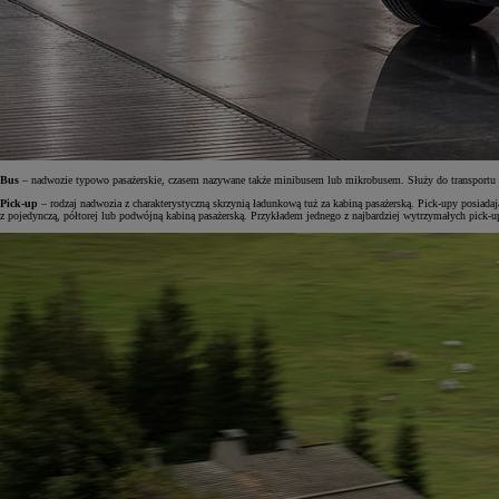
Bus
– nadwozie typowo pasażerskie, czasem nazywane także minibusem lub mikrobusem. Służy do transportu o
Pick-up
– rodzaj nadwozia z charakterystyczną skrzynią ładunkową tuż za kabiną pasażerską. Pick-upy posiad
z pojedynczą, półtorej lub podwójną kabiną pasażerską. Przykładem jednego z najbardziej wytrzymałych pick-u