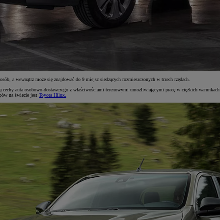
sób, a wewnątrz może się znajdować do 9 miejsc siedzących rozmieszczonych w trzech rzędach.
ają cechy auta osobowo-dostawczego z właściwościami terenowymi umożliwiającymi pracę w ciężkich warunkach 
pów na świecie jest
Toyota Hilux.