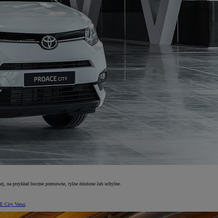
j, na przykład boczne przesuwne, tylne dzielone lub uchylne.
 City Verso
.