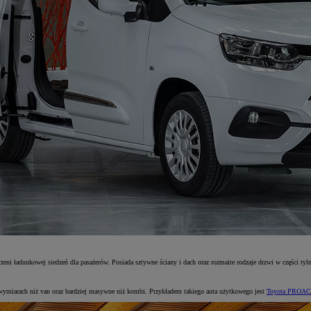
i ładunkowej siedzeń dla pasażerów. Posiada sztywne ściany i dach oraz rozmaite rodzaje drzwi w części tylne
wymiarach niż van oraz bardziej masywne niż kombi. Przykładem takiego auta użytkowego jest
Toyota PROACE