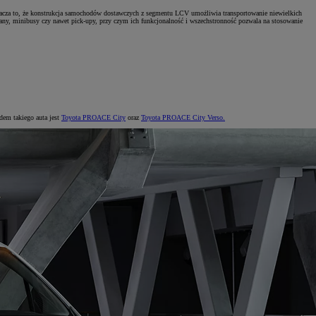
znacza to, że konstrukcja samochodów dostawczych z segmentu LCV umożliwia transportowanie niewielkich
any, minibusy czy nawet pick-upy, przy czym ich funkcjonalność i wszechstronność pozwala na stosowanie
dem takiego auta jest
Toyota PROACE City
oraz
Toyota PROACE City Verso.