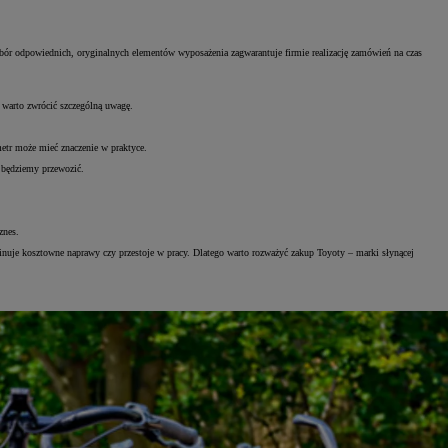
r odpowiednich, oryginalnych elementów wyposażenia zagwarantuje firmie realizację zamówień na czas
 warto zwrócić szczególną uwagę.
etr może mieć znaczenie w praktyce.
b będziemy przewozić.
znes.
inuje kosztowne naprawy czy przestoje w pracy. Dlatego warto rozważyć zakup Toyoty – marki słynącej