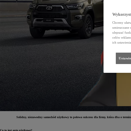
Wykorzystu
Chcemy ułatwi
umieszczane 
ulepszać funk
celów reklamo
ich ustawieni
Ustawie
Solidny, niezawodny samochód użytkowy to połowa sukcesu dla firmy, która dba o terminowe
Co to jest auto użytkowe?