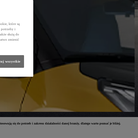
okie, które są
potrzeby i
także służą do
łatwo zmienić
uj wszystkie
owują się do potrzeb i zakresu działalności danej branży, dlatego warto poznać je bliżej.