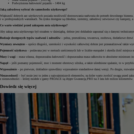
Podwyższona ładowność pojazdu – 1484 kg
Jaką zabudowę wybrać do samochodu użytkowego?
Większość dobrych aut użytkowych posiada możliwość dostosowania nadwozia do potrzeb dowolnego biznesu. Z
i w profesjonalnych warunkach. Na rynku dostępne są chłodnie, izotermy, zabudowy serwisowe czy kampery, a d
Od
105 300 zł
Co warto wiedzieć przed zakupem auta użytkowego?
Aby zakup auta użytkowego był strzałem w dziesiątkę, dobrze jest dokładnie zapoznać się z danymi techniczny
Corolla Hatchback
HYBRID
Rodzaje dostępnych typów nadwozi i zabudów
– pełna, przeszklona, towarowa, osobowa, dodatkowe drzwi 
Wymiary zewnętrze
– oprócz długości, szerokości i wysokości całkowitej dobrze jest przeanalizować także
Pojemność użytkowa
– podawana jest w metrach sześciennych lub w liczbie europalet i określa ilość miejsc
Masy i wagi
– masa własna, dopuszczalna ładowność i dopuszczalna masa całkowita to absolutne minimum in
Napęd
– jeśli poznamy pojemność, moc i moment obrotowy silnika, a także uśrednione spalanie, to w przybliże
Wyposażenie
– po pierwsze, dokładnie sprawdźmy wyposażenie standardowe danej wersji. Po drugie, rozważm
Niezawodność
– być może jest to jeden z najważniejszych elementów, na które warto zwrócić uwagę przed zak
z niezawodności – której modele z gamy PROACE są objęte Gwarancją PRO na 3 lata lub milion kilometrów.
Dowiedz się więcej