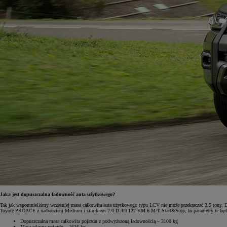
Jaka jest dopuszczalna ładowność auta użytkowego?
Tak jak wspomnieliśmy wcześniej masa całkowita auta użytkowego typu LCV nie może przekraczać 3,5 tony. Dla
Toyotę PROACE z nadwoziem Medium i silnikiem 2.0 D-4D 122 KM 6 M/T Start&Stop, to parametry te będą
Dopuszczalna masa całkowita pojazdu z podwyższoną ładownością – 3100 kg
Masa własna pojazdu – 1616 kg