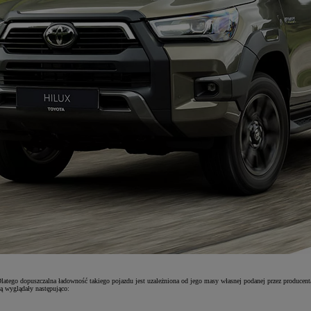
tego dopuszczalna ładowność takiego pojazdu jest uzależniona od jego masy własnej podanej przez producenta
 wyglądały następująco: