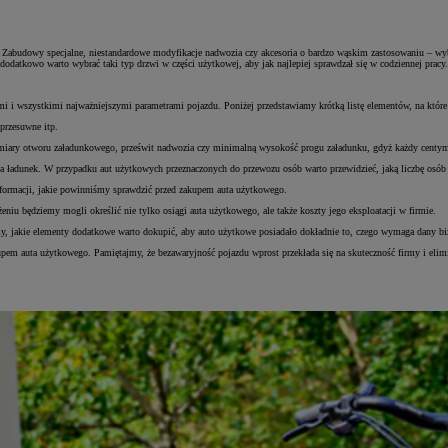
abudowy specjalne, niestandardowe modyfikacje nadwozia czy akcesoria o bardzo wąskim zastosowaniu – wybó
odatkowo warto wybrać taki typ drzwi w części użytkowej, aby jak najlepiej sprawdzał się w codziennej pracy.
mi i wszystkimi najważniejszymi parametrami pojazdu. Poniżej przedstawiamy krótką listę elementów, na które
przesuwne itp.
 wymiary otworu załadunkowego, prześwit nadwozia czy minimalną wysokość progu załadunku, gdyż każdy centym
a na ładunek. W przypadku aut użytkowych przeznaczonych do przewozu osób warto przewidzieć, jaką liczbę osó
formacji, jakie powinniśmy sprawdzić przed zakupem auta użytkowego.
niu będziemy mogli określić nie tylko osiągi auta użytkowego, ale także koszty jego eksploatacji w firmie.
y, jakie elementy dodatkowe warto dokupić, aby auto użytkowe posiadało dokładnie to, czego wymaga dany bi
upem auta użytkowego. Pamiętajmy, że bezawaryjność pojazdu wprost przekłada się na skuteczność firmy i elim