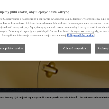
jemy pliki cookie, aby ulepszyć naszą witrynę
ć Ci korzystanie z naszej strony i usprawnić świadczenie usług, dlatego wykorzystujemy pliki co
na Twoim komputerze, telefonie komórkowym lub tablecie. Pomagają one nam zrozumieć Twoje 
cjonalność naszej witryny. Są wykorzystywane do dostarczania usług i narzędzi osób trzecich, a 
wych. Zalecamy akceptację wszystkich plików cookie. Jeżeli nie wyrażasz na to zgody, możesz 
a. Szczegółowe informacje na ten temat znajdziesz w naszej
Polityce plików cookie.
nia plików cookie
Odrzuć wszystkie
Zaakcept
 dostawy i jak największą elastyczność w transporcie towarów lub osób. Auta dostawcze idealnie dostos