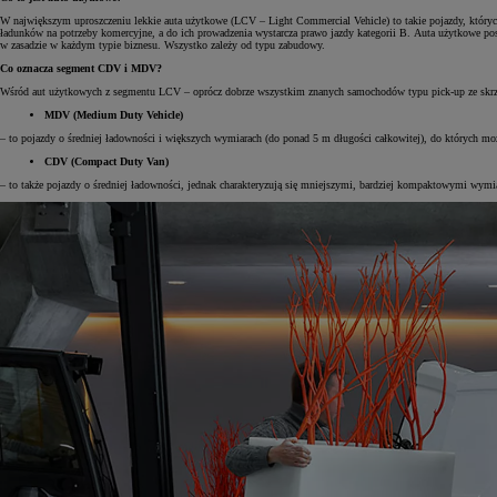
W największym uproszczeniu lekkie auta użytkowe (LCV – Light Commercial Vehicle) to takie pojazdy, któryc
ładunków na potrzeby komercyjne, a do ich prowadzenia wystarcza prawo jazdy kategorii B. Auta użytkowe po
w zasadzie w każdym typie biznesu. Wszystko zależy od typu zabudowy.
Co oznacza segment CDV i MDV?
Wśród aut użytkowych z segmentu LCV – oprócz dobrze wszystkim znanych samochodów typu pick-up ze skr
MDV (Medium Duty Vehicle)
– to pojazdy o średniej ładowności i większych wymiarach (do ponad 5 m długości całkowitej), do których 
CDV (Compact Duty Van)
– to także pojazdy o średniej ładowności, jednak charakteryzują się mniejszymi, bardziej kompaktowymi wymi