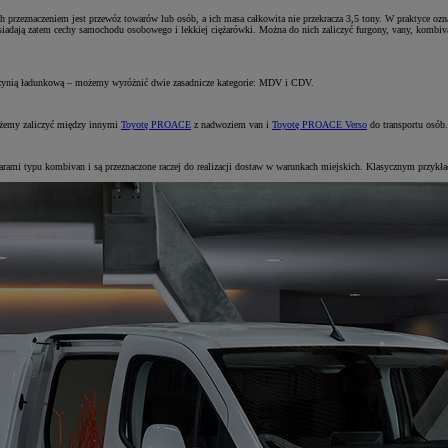
h przeznaczeniem jest przewóz towarów lub osób, a ich masa całkowita nie przekracza 3,5 tony. W praktyce o
siadają zatem cechy samochodu osobowego i lekkiej ciężarówki. Można do nich zaliczyć furgony, vany, kombiv
zynią ładunkową – możemy wyróżnić dwie zasadnicze kategorie: MDV i CDV.
możemy zaliczyć między innymi
Toyotę PROACE
z nadwoziem van i
Toyotę PROACE Verso
do transportu osób.
arami typu kombivan i są przeznaczone raczej do realizacji dostaw w warunkach miejskich. Klasycznym przykła