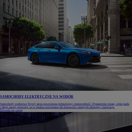
SAMOCHODY ELEKTRYCZNE NA WODÓR
Samochody wodorowe Toyoty łączą nowoczesną technologię i niezawodność. Dynamiczne osiągi, cicha jazda
i długi zasięg sprawiają, że to idealne rozwiązanie dla kierowców ceniących ekologię i innowacje.
Dowiedz się więcej