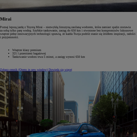
Mirai
Poznaj lepszą jazdę z Toyotą Mirai – niezwykłą limuzyną zasilaną wodorem, która zamiast spalin zostawia
za sobą tylko parę wodną. Szybkie tankowanie, zasięg do 650 km i stworzone bez kompromisów luksusowe
wnętrze pełne innowacyjnych technologii sprawią, że każda Twoja podróż stanie się źródłem inspiracji, radości
i przyjemności.
Wnętrze klasy premium
321 l przestrzeni bagażowej
Tankowanie wodoru trwa 5 minut, a zasięg wynosi 650 km
Zobacz cennik
(Opens in new window)
Dowiedz się więcej