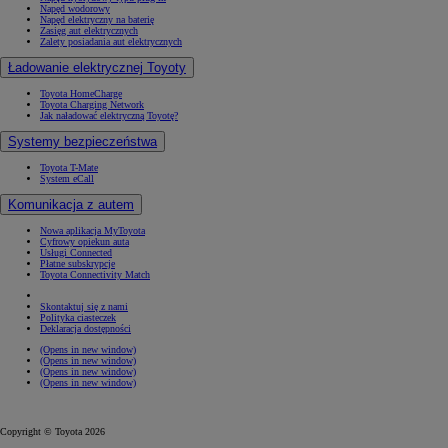
Napęd wodorowy
Napęd elektryczny na baterię
Zasięg aut elektrycznych
Zalety posiadania aut elektrycznych
Ładowanie elektrycznej Toyoty
Toyota HomeCharge
Toyota Charging Network
Jak naładować elektryczną Toyotę?
Systemy bezpieczeństwa
Toyota T-Mate
System eCall
Komunikacja z autem
Nowa aplikacja MyToyota
Cyfrowy opiekun auta
Usługi Connected
Płatne subskrypcje
Toyota Connectivity Match
Skontaktuj się z nami
Polityka ciasteczek
Deklaracja dostępności
(Opens in new window)
(Opens in new window)
(Opens in new window)
(Opens in new window)
Copyright © Toyota 2026