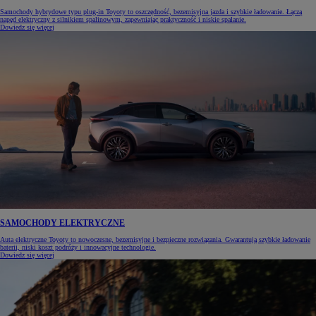
Samochody hybrydowe typu plug-in Toyoty to oszczędność, bezemisyjna jazda i szybkie ładowanie. Łączą
napęd elektryczny z silnikiem spalinowym, zapewniając praktyczność i niskie spalanie.
Dowiedz się więcej
SAMOCHODY ELEKTRYCZNE
Auta elektryczne Toyoty to nowoczesne, bezemisyjne i bezpieczne rozwiązania. Gwarantują szybkie ładowanie
baterii, niski koszt podróży i innowacyjne technologie.
Dowiedz się więcej