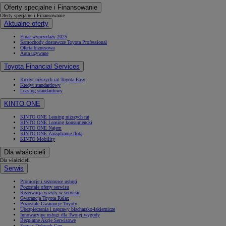
Oferty specjalne i Finansowanie
Oferty specjalne i Finansowanie
Aktualne oferty
Finał wyprzedaży 2025
Samochody dostawcze Toyota Professional
Oferta biznesowa
Auta używane
Toyota Financial Services
Kredyt niższych rat Toyota Easy
Kredyt standardowy
Leasing standardowy
KINTO ONE
KINTO ONE Leasing niższych rat
KINTO ONE Leasing konsumencki
KINTO ONE Najem
KINTO ONE Zarządzanie flotą
KINTO Mobility
Dla właścicieli
Dla właścicieli
Serwis
Promocje i sezonowe usługi
Pozostałe oferty serwisu
Rezerwacja wizyty w serwisie
Gwarancja Toyota Relax
Pozostałe Gwarancje Toyoty
Ubezpieczenia i naprawy blacharsko-lakiernicze
Innowacyjne usługi dla Twojej wygody
Bezpłatne Akcje Serwisowe
Serwis Dobrych Cen