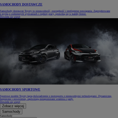
SAMOCHODY DOSTAWCZE
Samochody dostawcze Toyoty to niezawodność, oszczędność i inteligentne rozwiązania. Zaprojektowane
z myślą o codziennych wyzwaniach i ciężkiej pracy, sprawdzą się w każdej firmie.
Dowiedz się więcej
SAMOCHODY SPORTOWE
Sportowe modele Toyoty łączą doświadczenie z motosportu z niezawodnymi technologiami. Dynamiczne,
bezpieczne i nowoczesne, zapewniają niezapomniane wrażenia z jazdy.
Dowiedz się więcej
Zobacz więcej
Samochody
Samochody