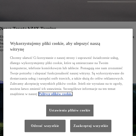
Nowa Toyota bZ4X Touring
Elektryczna Toyota bZ4X Touring łączy styl i przestrzeń typową dla komfortowych aut rodzinnych z elegancją
SUV-a. Szeroka kabina, wygodne fotele i panoramiczny dach zapewniają komfort pasażerom, a pojemny
Wykorzystujemy pliki cookie, aby ulepszyć naszą
bagażnik 669 l ułatwia transport bagażu nawet podczas dłuższych wyjazdów. Dwusilnikowy napęd AWD
o mocy 380 KM gwarantuje pewne prowadzenie w każdych warunkach, a szybkie ładowanie i nowoczesne
witrynę
systemy multimedialne czynią podróże przyjemnymi i bezstresowymi.
Chcemy ułatwić Ci korzystanie z naszej strony i usprawnić świadczenie usług,
Przestronna kabina i bagażnik o pojemności 669 l
dlatego wykorzystujemy pliki cookie, które są umieszczane na Twoim
komputerze, telefonie komórkowym lub tablecie. Pomagają one nam zrozumieć
Elektryczny napęd AWD 380 KM z zasięgiem do 591 km
Twoje potrzeby i ulepszać funkcjonalność naszej witryny. Są wykorzystywane do
Komfortowe wnętrze i nowoczesne technologie
dostarczania usług i narzędzi osób trzecich, a także służą do celów reklamowych.
Dowiedz się więcej
Zalecamy akceptację wszystkich plików cookie. Jeżeli nie wyrażasz na to zgody,
możesz łatwo zmienić ich ustawienia. Szczegółowe informacje na ten temat
znajdziesz w naszej
Polityce plików cookie.
Ustawienia plików cookie
Odrzuć wszystkie
Zaakceptuj wszystkie