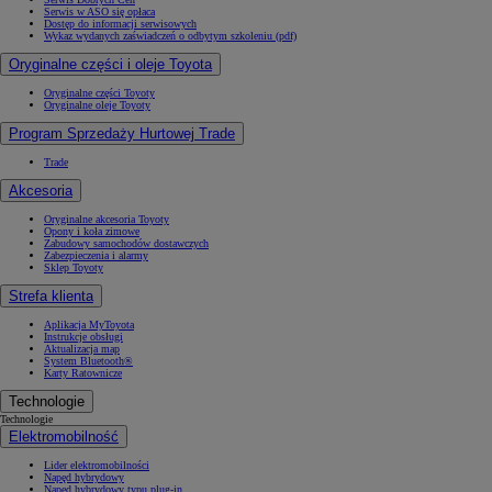
Serwis w ASO się opłaca
Dostęp do informacji serwisowych
Wykaz wydanych zaświadczeń o odbytym szkoleniu (pdf)
Oryginalne części i oleje Toyota
Oryginalne części Toyoty
Oryginalne oleje Toyoty
Program Sprzedaży Hurtowej Trade
Trade
Akcesoria
Oryginalne akcesoria Toyoty
Opony i koła zimowe
Zabudowy samochodów dostawczych
Zabezpieczenia i alarmy
Sklep Toyoty
Strefa klienta
Aplikacja MyToyota
Instrukcje obsługi
Aktualizacja map
System Bluetooth®
Karty Ratownicze
Technologie
Technologie
Elektromobilność
Lider elektromobilności
Napęd hybrydowy
Napęd hybrydowy typu plug-in