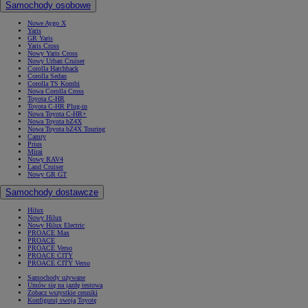
Samochody osobowe
Nowe Aygo X
Yaris
GR Yaris
Yaris Cross
Nowy Yaris Cross
Nowy Urban Cruiser
Corolla Hatchback
Corolla Sedan
Corolla TS Kombi
Nowa Corolla Cross
Toyota C-HR
Toyota C-HR Plug-in
Nowa Toyota C-HR+
Nowa Toyota bZ4X
Nowa Toyota bZ4X Touring
Camry
Prius
Mirai
Nowy RAV4
Land Cruiser
Nowy GR GT
Samochody dostawcze
Hilux
Nowy Hilux
Nowy Hilux Electric
PROACE Max
PROACE
PROACE Verso
PROACE CITY
PROACE CITY Verso
Samochody używane
Umów się na jazdę testową
Zobacz wszystkie cenniki
Konfiguruj swoją Toyotę