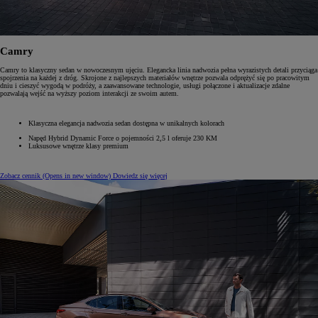
Camry
Camry to klasyczny sedan w nowoczesnym ujęciu. Elegancka linia nadwozia pełna wyrazistych detali przyciąga
spojrzenia na każdej z dróg. Skrojone z najlepszych materiałów wnętrze pozwala odprężyć się po pracowitym
dniu i cieszyć wygodą w podróży, a zaawansowane technologie, usługi połączone i aktualizacje zdalne
pozwalają wejść na wyższy poziom interakcji ze swoim autem.
Klasyczna elegancja nadwozia sedan dostępna w unikalnych kolorach
Napęd Hybrid Dynamic Force o pojemności 2,5 l oferuje 230 KM
Luksusowe wnętrze klasy premium
Zobacz cennik
(Opens in new window)
Dowiedz się więcej