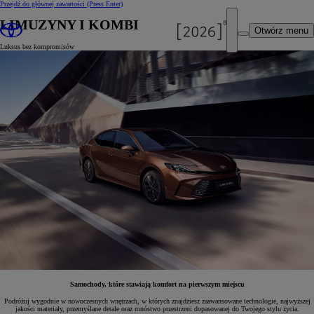
Przejdź do głównej zawartości
(Press Enter)
LIMUZYNY I KOMBI
Otwórz menu
Luksus bez kompromisów
Samochody, które stawiają komfort na pierwszym miejscu
Podróżuj wygodnie w nowoczesnych wnętrzach, w których znajdziesz zaawansowane technologie, najwyższej
jakości materiały, przemyślane detale oraz mnóstwo przestrzeni dopasowanej do Twojego stylu życia.