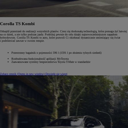
Corolla TS Kombi
Odnajdź przestrzeń do realizacji wszystkich planów. Ciesz się doskonałą technologią, która pomaga żyć łatwiej
na co dzień, a nie tylko podczas jazdy. Podróżuj pewnie do celu dzięki najnowocześniejszym napędom
hybrydowym. Corolla TS Kombi to auto, które pozwoli Ci okiełznać dynamicznie zmieniający się świat
i podróżować zawsze w swoim tempie.
Przestronny bagażnik o pojemności 596 l (1591 l po złożeniu tylnych siedzeń)
Rozbudowana funkcjonalność aplikacji MyToyota
Zaawansowane systemy bezpieczeństwa Toyota T-Mate w standardzie
Zobacz cennik
(Opens in new window)
Dowiedz się więcej