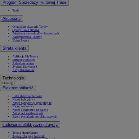
Program Sprzedaży Hurtowej Trade
Trade
Akcesoria
Oryginalne akcesoria Toyoty
Opony i koła zimowe
Zabudowy samochodów dostawczych
Zabezpieczenia i alarmy
Sklep Toyoty
Strefa klienta
Aplikacja MyToyota
Instrukcje obsługi
Aktualizacja map
System Bluetooth®
Karty Ratownicze
Technologie
Technologie
Elektromobilność
Lider elektromobilności
Napęd hybrydowy
Napęd hybrydowy typu plug-in
Napęd wodorowy
Napęd elektryczny na baterię
Zasięg aut elektrycznych
Zalety posiadania aut elektrycznych
Ładowanie elektrycznej Toyoty
Toyota HomeCharge
Toyota Charging Network