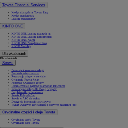
Toyota Financial Services
Kredyt niższych rat Toyota Easy
Kredyt standardowy
Leasing standardowy
KINTO ONE
KINTO ONE Leasing niższych rat
KINTO ONE Leasing konsumencki
KINTO ONE Najem
KINTO ONE Zarządzanie flotą
KINTO Mobility
Dla właścicieli
Dla właścicieli
Serwis
Promocje i sezonowe usługi
Pozostałe oferty serwisu
Rezerwacja wizyty w serwisie
Gwarancja Toyota Relax
Pozostałe Gwarancje Toyoty
Ubezpieczenia i naprawy blacharsko-lakiernicze
Innowacyjne usługi dla Twojej wygody
Bezpłatne Akcje Serwisowe
Serwis Dobrych Cen
Serwis w ASO się opłaca
Dostęp do informacji serwisowych
Wykaz wydanych zaświadczeń o odbytym szkoleniu (pdf)
Oryginalne części i oleje Toyota
Oryginalne części Toyoty
Oryginalne oleje Toyoty