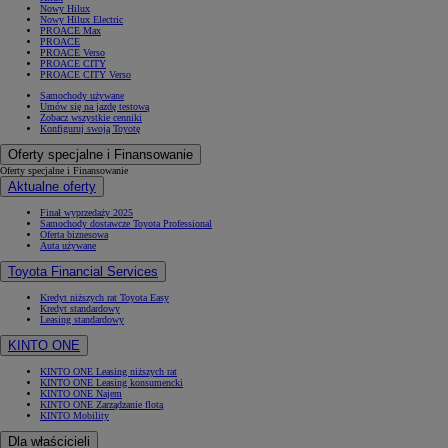
Nowy Hilux
Nowy Hilux Electric
PROACE Max
PROACE
PROACE Verso
PROACE CITY
PROACE CITY Verso
Samochody używane
Umów się na jazdę testową
Zobacz wszystkie cenniki
Konfiguruj swoją Toyotę
Oferty specjalne i Finansowanie
Oferty specjalne i Finansowanie
Aktualne oferty
Finał wyprzedaży 2025
Samochody dostawcze Toyota Professional
Oferta biznesowa
Auta używane
Toyota Financial Services
Kredyt niższych rat Toyota Easy
Kredyt standardowy
Leasing standardowy
KINTO ONE
KINTO ONE Leasing niższych rat
KINTO ONE Leasing konsumencki
KINTO ONE Najem
KINTO ONE Zarządzanie flotą
KINTO Mobility
Dla właścicieli