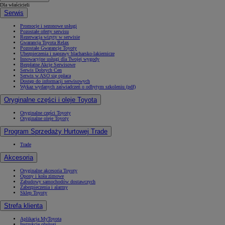
Dla właścicieli
Serwis
Promocje i sezonowe usługi
Pozostałe oferty serwisu
Rezerwacja wizyty w serwisie
Gwarancja Toyota Relax
Pozostałe Gwarancje Toyoty
Ubezpieczenia i naprawy blacharsko-lakiernicze
Innowacyjne usługi dla Twojej wygody
Bezpłatne Akcje Serwisowe
Serwis Dobrych Cen
Serwis w ASO się opłaca
Dostęp do informacji serwisowych
Wykaz wydanych zaświadczeń o odbytym szkoleniu (pdf)
Oryginalne części i oleje Toyota
Oryginalne części Toyoty
Oryginalne oleje Toyoty
Program Sprzedaży Hurtowej Trade
Trade
Akcesoria
Oryginalne akcesoria Toyoty
Opony i koła zimowe
Zabudowy samochodów dostawczych
Zabezpieczenia i alarmy
Sklep Toyoty
Strefa klienta
Aplikacja MyToyota
Instrukcje obsługi