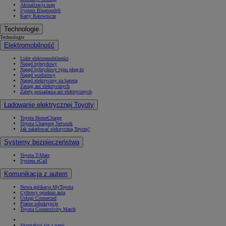
Aktualizacja map
System Bluetooth®
Karty Ratownicze
Technologie
Technologie
Elektromobilność
Lider elektromobilności
Napęd hybrydowy
Napęd hybrydowy typu plug-in
Napęd wodorowy
Napęd elektryczny na baterię
Zasięg aut elektrycznych
Zalety posiadania aut elektrycznych
Ładowanie elektrycznej Toyoty
Toyota HomeCharge
Toyota Charging Network
Jak naładować elektryczną Toyotę?
Systemy bezpieczeństwa
Toyota T-Mate
System eCall
Komunikacja z autem
Nowa aplikacja MyToyota
Cyfrowy opiekun auta
Usługi Connected
Płatne subskrypcje
Toyota Connectivity Match
Skontaktuj się z nami