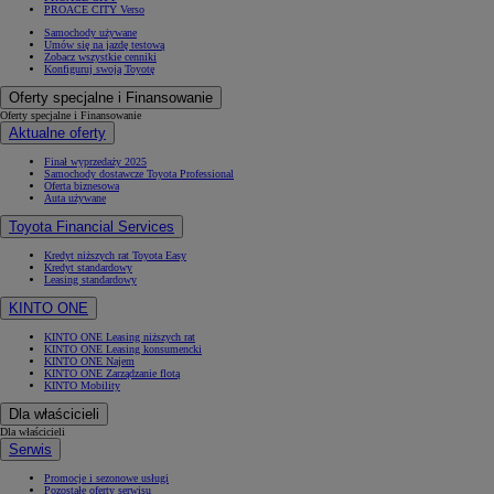
PROACE CITY Verso
Samochody używane
Umów się na jazdę testową
Zobacz wszystkie cenniki
Konfiguruj swoją Toyotę
Oferty specjalne i Finansowanie
Oferty specjalne i Finansowanie
Aktualne oferty
Finał wyprzedaży 2025
Samochody dostawcze Toyota Professional
Oferta biznesowa
Auta używane
Toyota Financial Services
Kredyt niższych rat Toyota Easy
Kredyt standardowy
Leasing standardowy
KINTO ONE
KINTO ONE Leasing niższych rat
KINTO ONE Leasing konsumencki
KINTO ONE Najem
KINTO ONE Zarządzanie flotą
KINTO Mobility
Dla właścicieli
Dla właścicieli
Serwis
Promocje i sezonowe usługi
Pozostałe oferty serwisu