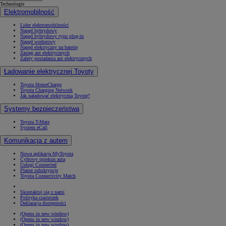
Technologie
Elektromobilność
Lider elektromobilności
Napęd hybrydowy
Napęd hybrydowy typu plug-in
Napęd wodorowy
Napęd elektryczny na baterię
Zasięg aut elektrycznych
Zalety posiadania aut elektrycznych
Ładowanie elektrycznej Toyoty
Toyota HomeCharge
Toyota Charging Network
Jak naładować elektryczną Toyotę?
Systemy bezpieczeństwa
Toyota T-Mate
System eCall
Komunikacja z autem
Nowa aplikacja MyToyota
Cyfrowy opiekun auta
Usługi Connected
Płatne subskrypcje
Toyota Connectivity Match
Skontaktuj się z nami
Polityka ciasteczek
Deklaracja dostępności
(Opens in new window)
(Opens in new window)
(Opens in new window)