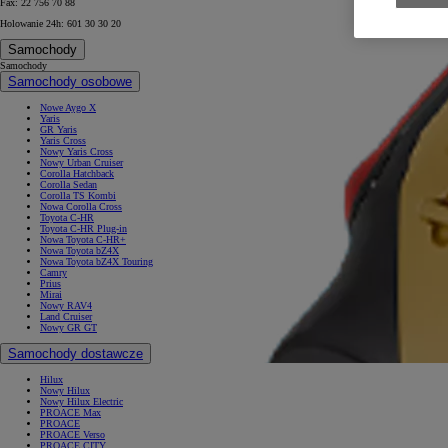
Fax: 22 756 70 88
Holowanie 24h: 601 30 30 20
Samochody
Samochody
Samochody osobowe
Nowe Aygo X
Yaris
GR Yaris
Yaris Cross
Nowy Yaris Cross
Nowy Urban Cruiser
Corolla Hatchback
Corolla Sedan
Corolla TS Kombi
Nowa Corolla Cross
Toyota C-HR
Toyota C-HR Plug-in
Nowa Toyota C-HR+
Nowa Toyota bZ4X
Nowa Toyota bZ4X Touring
Camry
Prius
Mirai
Nowy RAV4
Land Cruiser
Nowy GR GT
Samochody dostawcze
Hilux
Nowy Hilux
Nowy Hilux Electric
PROACE Max
PROACE
PROACE Verso
PROACE CITY