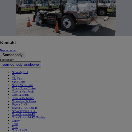
Kontakt
Napisz do nas
Samochody
Samochody
Samochody osobowe
Nowe Aygo X
Yaris
GR Yaris
Yaris Cross
Nowy Yaris Cross
Nowy Urban Cruiser
Corolla Hatchback
Corolla Sedan
Corolla TS Kombi
Nowa Corolla Cross
Toyota C-HR
Toyota C-HR Plug-in
Nowa Toyota C-HR+
Nowa Toyota bZ4X
Nowa Toyota bZ4X Touring
Camry
Prius
Mirai
Nowy RAV4