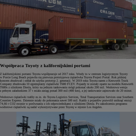
Współpraca Toyoty z kalifornijskimi portami
Z kalifornijskimi portami Toyota współpracuje od 2017 roku. Wtedy to w centrum logistycznym Toyoty
w Porcie Long Beach pojawiła się pierwsza prototypowa ciężarówka Toyota Project Portal. Rok później
koncern zbudował i oddał do użytku prototyp 2. generacji. W 2019 roku Toyota razem z Kenworth Truck
Company zbudowała 10 egzemplarzy ciężarówki T680 FCEV. Pojazdy te zostały oparte na modelu Kenworth
T680s z silnikiem Diesla, który na jednym tankowaniu mógł pokonać około 200 mil. Wodorowa wersja
z pełnym załadunkiem 37 t miała zasięg ponad 300 mil (480 km), a jej tankowanie zajmowało do 20 minut.
Wodorowe ciężarówki trafiły m.in. do Toyota Logistics Services, Total Transportation Services oraz Southern
Counties Express. Dziennie miały do pokonania nawet 500 mil. Każdy z pojazdów pozwolił uniknąć emisji
74,66 t CO2 rocznie w porównaniu z ich odpowiednikami z silnikiem Diesla. Po zakończeniu programu
wodorowe ciężarówki są nadal wykorzystywane przez Toyotę w rejonie Los Angeles.