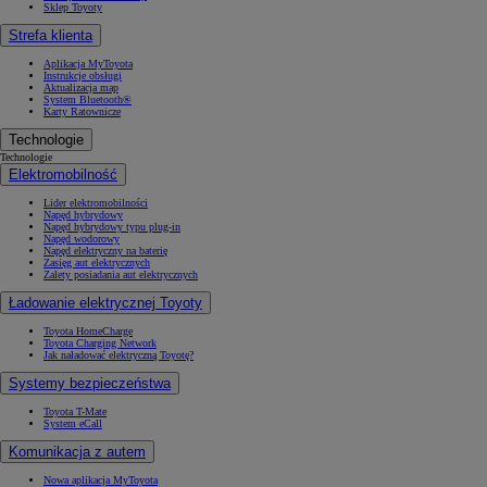
Sklep Toyoty
Strefa klienta
Aplikacja MyToyota
Instrukcje obsługi
Aktualizacja map
System Bluetooth®
Karty Ratownicze
Technologie
Technologie
Elektromobilność
Lider elektromobilności
Napęd hybrydowy
Napęd hybrydowy typu plug-in
Napęd wodorowy
Napęd elektryczny na baterię
Zasięg aut elektrycznych
Zalety posiadania aut elektrycznych
Ładowanie elektrycznej Toyoty
Toyota HomeCharge
Toyota Charging Network
Jak naładować elektryczną Toyotę?
Systemy bezpieczeństwa
Toyota T-Mate
System eCall
Komunikacja z autem
Nowa aplikacja MyToyota