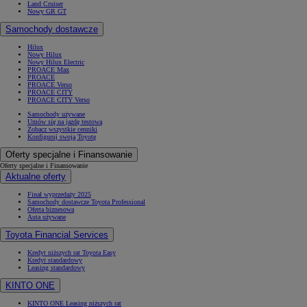
Land Cruiser
Nowy GR GT
Samochody dostawcze
Hilux
Nowy Hilux
Nowy Hilux Electric
PROACE Max
PROACE
PROACE Verso
PROACE CITY
PROACE CITY Verso
Samochody używane
Umów się na jazdę testową
Zobacz wszystkie cenniki
Konfiguruj swoją Toyotę
Oferty specjalne i Finansowanie
Oferty specjalne i Finansowanie
Aktualne oferty
Finał wyprzedaży 2025
Samochody dostawcze Toyota Professional
Oferta biznesowa
Auta używane
Toyota Financial Services
Kredyt niższych rat Toyota Easy
Kredyt standardowy
Leasing standardowy
KINTO ONE
KINTO ONE Leasing niższych rat