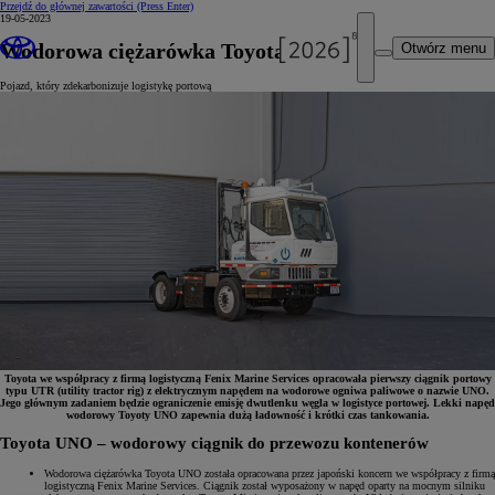
Przejdź do głównej zawartości
(Press Enter)
19-05-2023
Wodorowa ciężarówka Toyota UNO
Otwórz menu
Pojazd, który zdekarbonizuje logistykę portową
Toyota we współpracy z firmą logistyczną Fenix Marine Services opracowała pierwszy ciągnik portowy
typu UTR (utility tractor rig) z elektrycznym napędem na wodorowe ogniwa paliwowe o nazwie UNO.
Jego głównym zadaniem będzie ograniczenie emisję dwutlenku węgla w logistyce portowej. Lekki napęd
wodorowy Toyoty UNO zapewnia dużą ładowność i krótki czas tankowania.
Toyota UNO – wodorowy ciągnik do przewozu kontenerów
Wodorowa ciężarówka Toyota UNO została opracowana przez japoński koncern we współpracy z firmą
logistyczną Fenix Marine Services. Ciągnik został wyposażony w napęd oparty na mocnym silniku