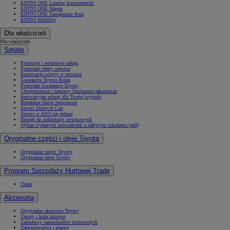
KINTO ONE Leasing konsumencki
KINTO ONE Najem
KINTO ONE Zarządzanie flotą
KINTO Mobility
Dla właścicieli
Dla właścicieli
Serwis
Promocje i sezonowe usługi
Pozostałe oferty serwisu
Rezerwacja wizyty w serwisie
Gwarancja Toyota Relax
Pozostałe Gwarancje Toyoty
Ubezpieczenia i naprawy blacharsko-lakiernicze
Innowacyjne usługi dla Twojej wygody
Bezpłatne Akcje Serwisowe
Serwis Dobrych Cen
Serwis w ASO się opłaca
Dostęp do informacji serwisowych
Wykaz wydanych zaświadczeń o odbytym szkoleniu (pdf)
Oryginalne części i oleje Toyota
Oryginalne części Toyoty
Oryginalne oleje Toyoty
Program Sprzedaży Hurtowej Trade
Trade
Akcesoria
Oryginalne akcesoria Toyoty
Opony i koła zimowe
Zabudowy samochodów dostawczych
Zabezpieczenia i alarmy