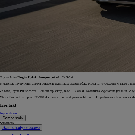
Od
105 300 zł
Corolla Hatchback
HYBRID
Toyota Prius Plug-in Hybrid dostępna już od 193 900 zł
5. generacja Toyoty Prius stanowi połączenie dynamiki z oszczędnością. Model ten wyposażono w napęd o mo
Za nową Toyotę Prius w wersji Comfort zapłacimy już od 193 900 zł. Ta odmiana wyposażona jest m.in. w s
Wersja Prestige kosztuje od 205 900 zł i oferuje m.in. matrycowe reflektory LED, podgrzewaną kierownicę i el
Kontakt
Napisz do nas
Samochody
Samochody
Samochody osobowe