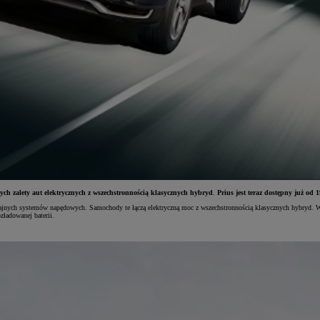
ych zalety aut elektrycznych z wszechstronnością klasycznych hybryd
.
Prius jest teraz dostępny już od 
ych systemów napędowych. Samochody te łączą elektryczną moc z wszechstronnością klasycznych hybryd. W ruch
zładowanej baterii.