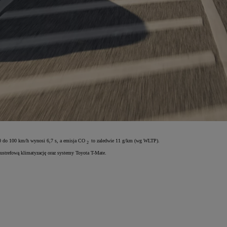
 0 do 100 km/h wynosi 6,7 s, a emisja CO
to zaledwie 11 g/km (wg WLTP).
2
strefową klimatyzację oraz systemy Toyota T-Mate.