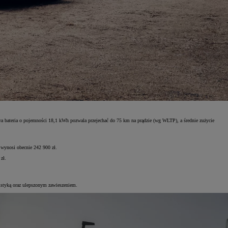
bateria o pojemności 18,1 kWh pozwala przejechać do 75 km na prądzie (wg WLTP), a średnie zużycie
wynosi obecnie 242 900 zł.
zł.
istyką oraz ulepszonym zawieszeniem.