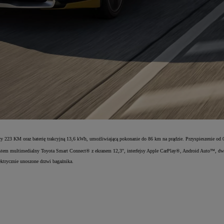
cy 223 KM oraz baterię trakcyjną 13,6 kWh, umożliwiającą pokonanie do 86 km na prądzie. Przyspieszenie od
ystem multimedialny Toyota Smart Connect® z ekranem 12,3", interfejsy Apple CarPlay®, Android Auto™, dwu
ektrycznie unoszone drzwi bagażnika.