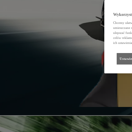
Wykorzystu
Chcemy ułatwi
umieszczane 
ulepszać funk
celów reklamo
ich ustawieni
Ustawie