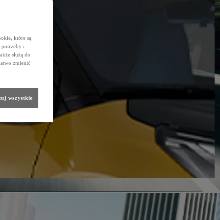
okie, które są
potrzeby i
także służą do
łatwo zmienić
uj wszystkie