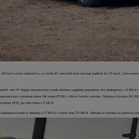
100 km/h wynosi zaledwie 6 s, a w trybie EV samochód może rozwinąć prędkość do 135 km/h. Litowo-jonowa 
ect® oraz 18" felgami aluminiowymi została obniżona względem poprzedniej ceny katalogowej o 14 000 zł i 
panoramiczny z systemem kamer 360 stopni (PVM) i cyfrowe lusterko wsteczne. Odmiana ta kosztuje 262 900 
świetlacz HUD, jest teraz niższa o 9 100 zł
logowa została tu obniżona o 27 000 zł i wynosi teraz 270 900 zł. Odmiana ta wyróżnia się sportową styl