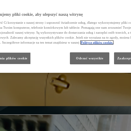
jemy pliki cookie, aby ulepszyć naszą witrynę
ć Ci korzystanie z naszej strony i usprawnić świadczenie usług, dlatego wykorzystujemy pliki co
na Twoim komputerze, telefonie komórkowym lub tablecie. Pomagają one nam zrozumieć Twoje 
cjonalność naszej witryny. Są wykorzystywane do dostarczania usług i narzędzi osób trzecich, a 
wych. Zalecamy akceptację wszystkich plików cookie. Jeżeli nie wyrażasz na to zgody, możesz 
a. Szczegółowe informacje na ten temat znajdziesz w naszej
Polityce plików cookie.
nia plików cookie
Odrzuć wszystkie
Zaakcept