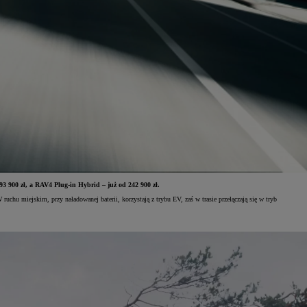
193 900 zł, a RAV4 Plug-in Hybrid – już od 242 900 zł.
u miejskim, przy naładowanej baterii, korzystają z trybu EV, zaś w trasie przełączają się w tryb