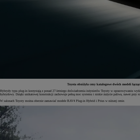
Toyota obniżyła ceny katalogowe dwóch modeli łącząc
Hybrydy typu plug-in korzystają z ponad 27-letniego doświadczenia inżynierów Toyoty w opracowywaniu wydajn
hybrydowy. Dzięki unikatowej konstrukcji zachowuje pełną moc systemu i niskie zużycie paliwa, nawet przy ro
Od
81 900 zł
W salonach Toyoty można obecnie zamawiać modele RAV4 Plug-in Hybrid i Prius w niższej cenie.
Yaris Cross
HYBRID