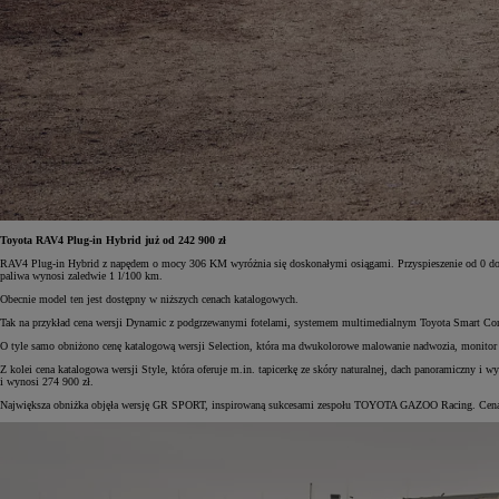
Toyota RAV4 Plug-in Hybrid już od 242 900 zł
RAV4 Plug-in Hybrid z napędem o mocy 306 KM wyróżnia się doskonałymi osiągami. Przyspieszenie od 0 do 
paliwa wynosi zaledwie 1 l/100 km.
Obecnie model ten jest dostępny w niższych cenach katalogowych.
Tak na przykład cena wersji Dynamic z podgrzewanymi fotelami, systemem multimedialnym Toyota Smart Conn
O tyle samo obniżono cenę katalogową wersji Selection, która ma dwukolorowe malowanie nadwozia, monitor 
Z kolei cena katalogowa wersji Style, która oferuje m.in. tapicerkę ze skóry naturalnej, dach panoramiczny i wy
i wynosi 274 900 zł.
Największa obniżka objęła wersję GR SPORT, inspirowaną sukcesami zespołu TOYOTA GAZOO Racing. Cena kata