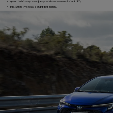
system dodatkowego nastrojowego oświetlenia wnętrza diodami LED,
inteligentne wycieraczki z czujnikiem deszczu.