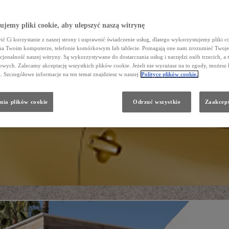
jemy pliki cookie, aby ulepszyć naszą witrynę
ć Ci korzystanie z naszej strony i usprawnić świadczenie usług, dlatego wykorzystujemy pliki co
na Twoim komputerze, telefonie komórkowym lub tablecie. Pomagają one nam zrozumieć Twoje 
cjonalność naszej witryny. Są wykorzystywane do dostarczania usług i narzędzi osób trzecich, a 
wych. Zalecamy akceptację wszystkich plików cookie. Jeżeli nie wyrażasz na to zgody, możesz 
a. Szczegółowe informacje na ten temat znajdziesz w naszej
Polityce plików cookie.
nia plików cookie
Odrzuć wszystkie
Zaakcept