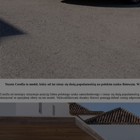
Toyota Corolla to model, który od lat cieszy się dużą popularnością na polskim rynku flotowym. W
Corolla od miesięcy utrzymuje pozycję lidera polskiego rynku samochodowego i cieszy się dużą popularnością w
Od
81 900 zł
skorzystać ze specjalnej oferty na ten model. Wykwalifikowani doradcy flotowi pomogą dobrać wersję odpowi
Yaris Cross
HYBRID