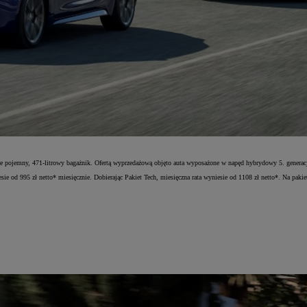
także pojemny, 471-litrowy bagażnik. Ofertą wyprzedażową objęto auta wyposażone w napęd hybrydowy 5. ge
d 995 zł netto* miesięcznie. Dobierając Pakiet Tech, miesięczna rata wyniesie od 1108 zł netto*. Na pakiet t