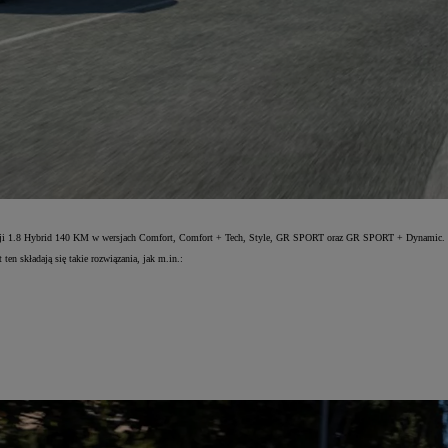
neracji 1.8 Hybrid 140 KM w wersjach Comfort, Comfort + Tech, Style, GR SPORT oraz GR SPORT + Dynamic.
en składają się takie rozwiązania, jak m.in.: