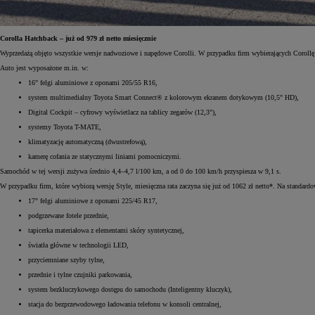
Corolla Hatchback – już od 979 zł netto miesięcznie
Wyprzedażą objęto wszystkie wersje nadwoziowe i napędowe Corolli. W przypadku firm wybierających Corol
Auto jest wyposażone m.in. w:
16" felgi aluminiowe z oponami 205/55 R16,
system multimedialny Toyota Smart Connect® z kolorowym ekranem dotykowym (10,5" HD),
Digital Cockpit – cyfrowy wyświetlacz na tablicy zegarów (12,3"),
systemy Toyota T-MATE,
klimatyzację automatyczną (dwustrefową),
kamerę cofania ze statycznymi liniami pomocniczymi.
Samochód w tej wersji zużywa średnio 4,4–4,7 l/100 km, a od 0 do 100 km/h przyspiesza w 9,1 s.
W przypadku firm, które wybiorą wersję Style, miesięczna rata zaczyna się już od 1062 zł netto*. Na standard
17" felgi aluminiowe z oponami 225/45 R17,
podgrzewane fotele przednie,
tapicerka materiałowa z elementami skóry syntetycznej,
światła główne w technologii LED,
przyciemniane szyby tylne,
przednie i tylne czujniki parkowania,
system bezkluczykowego dostępu do samochodu (Inteligentny kluczyk),
stacja do bezprzewodowego ładowania telefonu w konsoli centralnej,