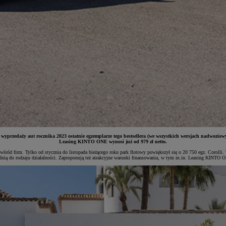
 wyprzedaży aut rocznika 2023 ostatnie egzemplarze tego bestsellera (we wszystkich wersjach nadwozio
Leasing KINTO ONE wynosi już od 979 zł netto.
śród firm. Tylko od stycznia do listopada bieżącego roku park flotowy powiększył się o 20 750 egz. Corolli. 
ednią do rodzaju działalności. Zaproponują też atrakcyjne warunki finansowania, w tym m.in. Leasing KINTO 