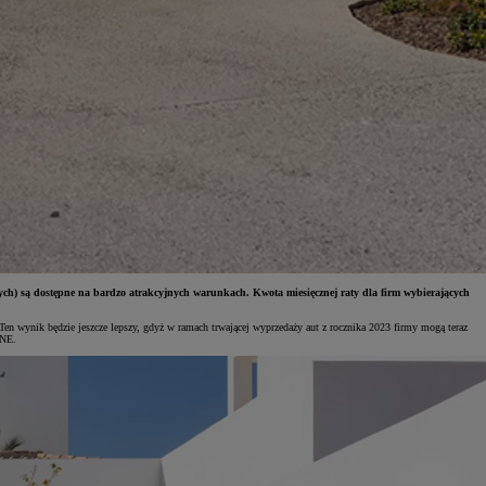
wych) są dostępne na bardzo atrakcyjnych warunkach. Kwota miesięcznej raty dla firm wybierających
Ten wynik będzie jeszcze lepszy, gdyż w ramach trwającej wyprzedaży aut z rocznika 2023 firmy mogą teraz
ONE.