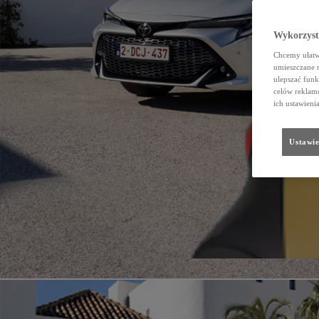
Wykorzystu
Chcemy ułatwi
umieszczane 
ulepszać funk
celów reklamo
ich ustawieni
Ustawie