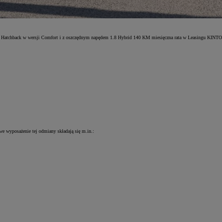
lę Hatchback w wersji Comfort i z oszczędnym napędem 1.8 Hybrid 140 KM miesięczna rata w Leasingu KINTO
owe wyposażenie tej odmiany składają się m.in.: