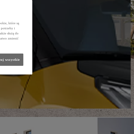
okie, które są
potrzeby i
także służą do
łatwo zmienić
uj wszystkie