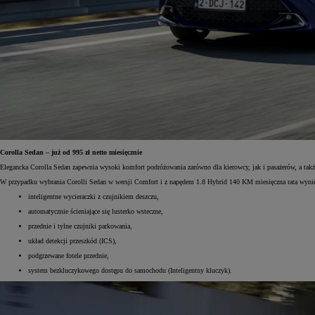
Od
105 300 zł
Corolla Hatchback
HYBRID
Corolla Sedan – już od 995 zł netto miesięcznie
Elegancka Corolla Sedan zapewnia wysoki komfort podróżowania zarówno dla kierowcy, jak i pasażerów, a 
W przypadku wybrania Corolli Sedan w wersji Comfort i z napędem 1.8 Hybrid 140 KM miesięczna rata wyniesie o
inteligentne wycieraczki z czujnikiem deszczu,
automatycznie ścieniające się lusterko wsteczne,
przednie i tylne czujniki parkowania,
układ detekcji przeszkód (ICS),
podgrzewane fotele przednie,
system bezkluczykowego dostępu do samochodu (Inteligentny kluczyk).