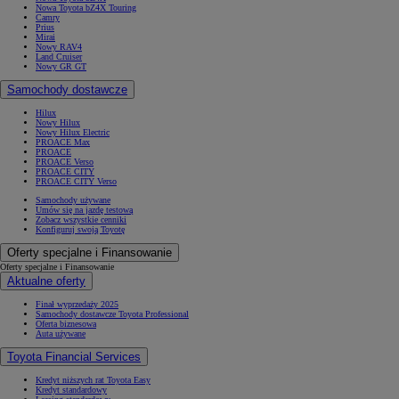
Nowa Toyota bZ4X Touring
Camry
Prius
Mirai
Nowy RAV4
Land Cruiser
Nowy GR GT
Samochody dostawcze
Hilux
Nowy Hilux
Nowy Hilux Electric
PROACE Max
PROACE
PROACE Verso
PROACE CITY
PROACE CITY Verso
Samochody używane
Umów się na jazdę testową
Zobacz wszystkie cenniki
Konfiguruj swoją Toyotę
Oferty specjalne i Finansowanie
Oferty specjalne i Finansowanie
Aktualne oferty
Finał wyprzedaży 2025
Samochody dostawcze Toyota Professional
Oferta biznesowa
Auta używane
Toyota Financial Services
Kredyt niższych rat Toyota Easy
Kredyt standardowy