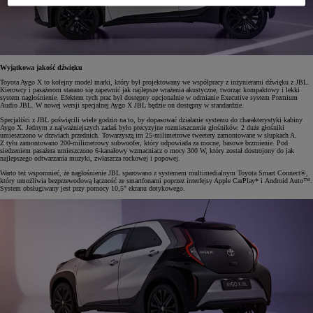
Wyjątkowa jakość dźwięku
Toyota Aygo X to kolejny model marki, który był projektowany we współpracy z inżynierami dźwięku z JBL.
Kierowcy i pasażerom starano się zapewnić jak najlepsze wrażenia akustyczne, tworząc kompaktowy i lekki
system nagłośnienie. Efektem tych prac był dostępny opcjonalnie w odmianie Executive system Premium
Audio JBL. W nowej wersji specjalnej Aygo X JBL będzie on dostępny w standardzie.
Specjaliści z JBL poświęcili wiele godzin na to, by dopasować działanie systemu do charakterystyki kabiny
Aygo X. Jednym z najważniejszych zadań było precyzyjne rozmieszczenie głośników. 2 duże głośniki
umieszczono w drzwiach przednich. Towarzyszą im 25-milimetrowe tweetery zamontowane w słupkach A.
Z tyłu zamontowano 200-milimetrowy subwoofer, który odpowiada za mocne, basowe brzmienie. Pod
siedzeniem pasażera umieszczono 6-kanałowy wzmacniacz o mocy 300 W, który został dostrojony do jak
najlepszego odtwarzania muzyki, zwłaszcza rockowej i popowej.
Warto też wspomnieć, że nagłośnienie JBL sparowano z systemem multimedialnym Toyota Smart Connect®,
który umożliwia bezprzewodową łączność ze smartfonami poprzez interfejsy Apple CarPlay* i Android Auto™.
System obsługiwany jest przy pomocy 10,5" ekranu dotykowego.