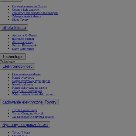
Oryginalne akcesoria Toyoty
Opony i koła zimowe
Zabudowy samochodów dostawczych
Zabezpieczenia i alarmy
Sklep Toyoty
Strefa klienta
Aplikacja MyToyota
Instrukcje obsługi
Aktualizacja map
System Bluetooth®
Karty Ratownicze
Technologie
Technologie
Elektromobilność
Lider elektromobilności
Napęd hybrydowy
Napęd hybrydowy typu plug-in
Napęd wodorowy
Napęd elektryczny na baterię
Zasięg aut elektrycznych
Zalety posiadania aut elektrycznych
Ładowanie elektrycznej Toyoty
Toyota HomeCharge
Toyota Charging Network
Jak naładować elektryczną Toyotę?
Systemy bezpieczeństwa
Toyota T-Mate
System eCall