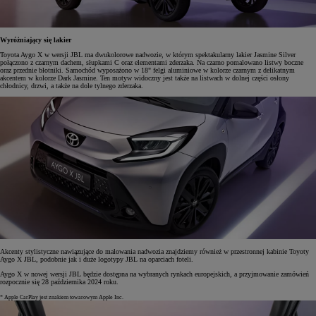
Wyróżniający się lakier
Toyota Aygo X w wersji JBL ma dwukolorowe nadwozie, w którym spektakularny lakier Jasmine Silver
połączono z czarnym dachem, słupkami C oraz elementami zderzaka. Na czarno pomalowano listwy boczne
oraz przednie błotniki. Samochód wyposażono w 18" felgi aluminiowe w kolorze czarnym z delikatnym
akcentem w kolorze Dark Jasmine. Ten motyw widoczny jest także na listwach w dolnej części osłony
chłodnicy, drzwi, a także na dole tylnego zderzaka.
Akcenty stylistyczne nawiązujące do malowania nadwozia znajdziemy również w przestronnej kabinie Toyoty
Aygo X JBL, podobnie jak i duże logotypy JBL na oparciach foteli.
Aygo X w nowej wersji JBL będzie dostępna na wybranych rynkach europejskich, a przyjmowanie zamówień
rozpocznie się 28 października 2024 roku.
* Apple CarPlay jest znakiem towarowym Apple Inc.