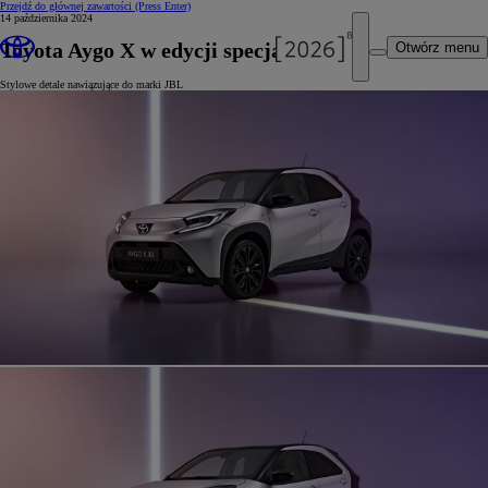
Przejdź do głównej zawartości
(Press Enter)
14 października 2024
Toyota Aygo X w edycji specjalnej JBL
Otwórz menu
Stylowe detale nawiązujące do marki JBL