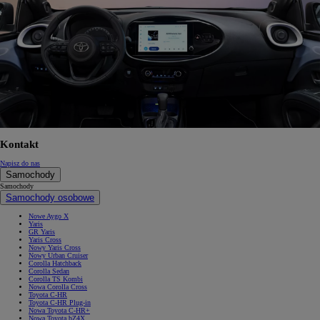
Kontakt
Napisz do nas
Samochody
Samochody
Samochody osobowe
Nowe Aygo X
Yaris
GR Yaris
Yaris Cross
Nowy Yaris Cross
Nowy Urban Cruiser
Corolla Hatchback
Corolla Sedan
Corolla TS Kombi
Nowa Corolla Cross
Toyota C-HR
Toyota C-HR Plug-in
Nowa Toyota C-HR+
Nowa Toyota bZ4X