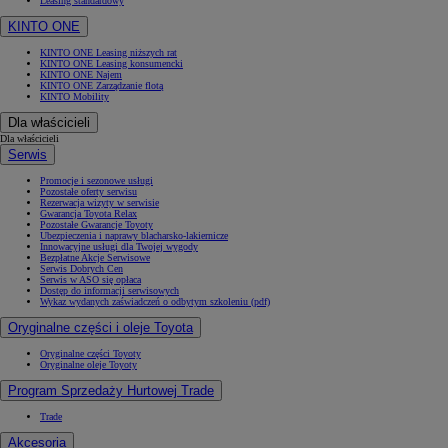
Leasing standardowy
KINTO ONE
KINTO ONE Leasing niższych rat
KINTO ONE Leasing konsumencki
KINTO ONE Najem
KINTO ONE Zarządzanie flotą
KINTO Mobility
Dla właścicieli
Dla właścicieli
Serwis
Promocje i sezonowe usługi
Pozostałe oferty serwisu
Rezerwacja wizyty w serwisie
Gwarancja Toyota Relax
Pozostałe Gwarancje Toyoty
Ubezpieczenia i naprawy blacharsko-lakiernicze
Innowacyjne usługi dla Twojej wygody
Bezpłatne Akcje Serwisowe
Serwis Dobrych Cen
Serwis w ASO się opłaca
Dostęp do informacji serwisowych
Wykaz wydanych zaświadczeń o odbytym szkoleniu (pdf)
Oryginalne części i oleje Toyota
Oryginalne części Toyoty
Oryginalne oleje Toyoty
Program Sprzedaży Hurtowej Trade
Trade
Akcesoria