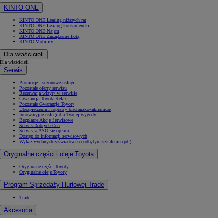
KINTO ONE
KINTO ONE Leasing niższych rat
KINTO ONE Leasing konsumencki
KINTO ONE Najem
KINTO ONE Zarządzanie flotą
KINTO Mobility
Dla właścicieli
Dla właścicieli
Serwis
Promocje i sezonowe usługi
Pozostałe oferty serwisu
Rezerwacja wizyty w serwisie
Gwarancja Toyota Relax
Pozostałe Gwarancje Toyoty
Ubezpieczenia i naprawy blacharsko-lakiernicze
Innowacyjne usługi dla Twojej wygody
Bezpłatne Akcje Serwisowe
Serwis Dobrych Cen
Serwis w ASO się opłaca
Dostęp do informacji serwisowych
Wykaz wydanych zaświadczeń o odbytym szkoleniu (pdf)
Oryginalne części i oleje Toyota
Oryginalne części Toyoty
Oryginalne oleje Toyoty
Program Sprzedaży Hurtowej Trade
Trade
Akcesoria