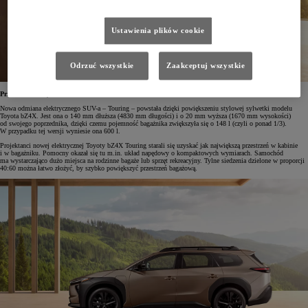
Ustawienia plików cookie
Odrzuć wszystkie
Zaakceptuj wszystkie
Przestronne wnętrze
Nowa odmiana elektrycznego SUV-a – Touring – powstała dzięki powiększeniu stylowej sylwetki modelu
Toyota bZ4X. Jest ona o 140 mm dłuższa (4830 mm długości) i o 20 mm wyższa (1670 mm wysokości)
od swojego poprzednika, dzięki czemu pojemność bagażnika zwiększyła się o 148 l (czyli o ponad 1/3).
W przypadku tej wersji wyniesie ona 600 l.
Projektanci nowej elektrycznej Toyoty bZ4X Touring starali się uzyskać jak największą przestrzeń w kabinie
i w bagażniku. Pomocny okazał się tu m.in. układ napędowy o kompaktowych wymiarach. Samochód
ma wystarczająco dużo miejsca na rodzinne bagaże lub sprzęt rekreacyjny. Tylne siedzenia dzielone w proporcji
40:60 można łatwo złożyć, by szybko powiększyć przestrzeń bagażową.