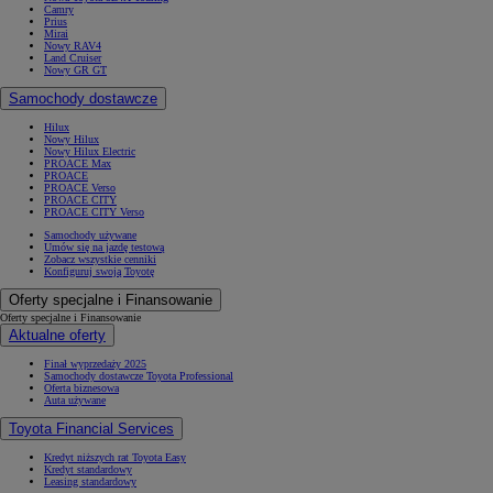
Camry
Prius
Mirai
Nowy RAV4
Land Cruiser
Nowy GR GT
Samochody dostawcze
Hilux
Nowy Hilux
Nowy Hilux Electric
PROACE Max
PROACE
PROACE Verso
PROACE CITY
PROACE CITY Verso
Samochody używane
Umów się na jazdę testową
Zobacz wszystkie cenniki
Konfiguruj swoją Toyotę
Oferty specjalne i Finansowanie
Oferty specjalne i Finansowanie
Aktualne oferty
Finał wyprzedaży 2025
Samochody dostawcze Toyota Professional
Oferta biznesowa
Auta używane
Toyota Financial Services
Kredyt niższych rat Toyota Easy
Kredyt standardowy
Leasing standardowy