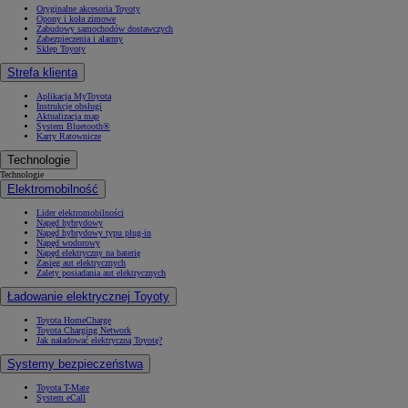
Oryginalne akcesoria Toyoty
Opony i koła zimowe
Zabudowy samochodów dostawczych
Zabezpieczenia i alarmy
Sklep Toyoty
Strefa klienta
Aplikacja MyToyota
Instrukcje obsługi
Aktualizacja map
System Bluetooth®
Karty Ratownicze
Technologie
Technologie
Elektromobilność
Lider elektromobilności
Napęd hybrydowy
Napęd hybrydowy typu plug-in
Napęd wodorowy
Napęd elektryczny na baterię
Zasięg aut elektrycznych
Zalety posiadania aut elektrycznych
Ładowanie elektrycznej Toyoty
Toyota HomeCharge
Toyota Charging Network
Jak naładować elektryczną Toyotę?
Systemy bezpieczeństwa
Toyota T-Mate
System eCall