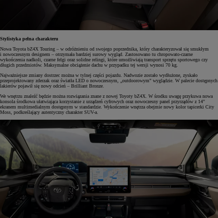
Stylistyka pełna charakteru
Nowa Toyota bZ4X Touring – w odróżnieniu od swojego poprzednika, który charakteryzował się smukłym
i nowoczesnym designem – otrzymała bardziej surowy wygląd. Zastosowano tu chropowato-czarne
wykończenia nadkoli, czarne felgi oraz solidne relingi, które umożliwiają transport sprzętu sportowego czy
długich przedmiotów. Maksymalne obciążenie dachu w przypadku tej wersji wynosi 70 kg.
Najważniejsze zmiany dostrzec można w tylnej części pojazdu. Nadwozie zostało wydłużone, zyskało
przeprojektowany zderzak oraz światła LED o nowoczesnym, „outdoorowym" wyglądzie. W palecie dostępnych
lakierów pojawił się nowy odcień – Brilliant Bronze.
We wnętrzu znaleźć będzie można rozwiązania znane z nowej Toyoty bZ4X. W środku uwagę przykuwa nowa
konsola środkowa ułatwiająca korzystanie z urządzeń cyfrowych oraz nowoczesny panel przyrządów z 14"
ekranem multimedialnym dostępnym w standardzie. Wykończenie wnętrza obejmie nowy kolor tapicerki City
Moss, podkreślający autentyczny charakter SUV-a.