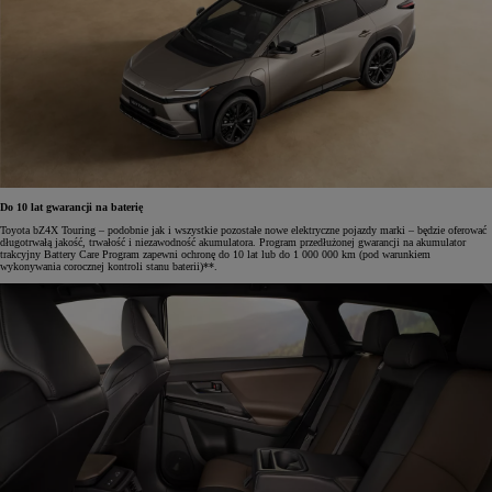
Do 10 lat gwarancji na baterię
Toyota bZ4X Touring – podobnie jak i wszystkie pozostałe nowe elektryczne pojazdy marki – będzie oferować
długotrwałą jakość, trwałość i niezawodność akumulatora. Program przedłużonej gwarancji na akumulator
trakcyjny Battery Care Program zapewni ochronę do 10 lat lub do 1 000 000 km (pod warunkiem
wykonywania corocznej kontroli stanu baterii)**.