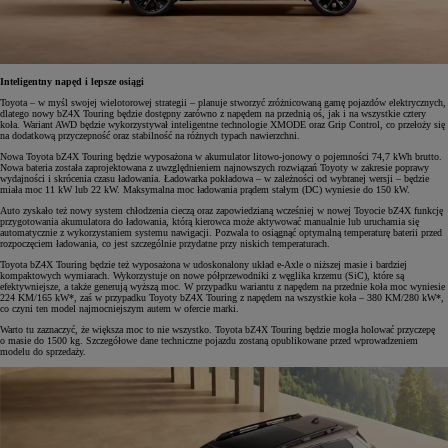
Inteligentny napęd i lepsze osiągi
Toyota – w myśl swojej wielotorowej strategii – planuje stworzyć zróżnicowaną gamę pojazdów elektrycznych,
dlatego nowy bZ4X Touring będzie dostępny zarówno z napędem na przednią oś, jak i na wszystkie cztery
koła. Wariant AWD będzie wykorzystywał inteligentne technologie XMODE oraz Grip Control, co przełoży się
na dodatkową przyczepność oraz stabilność na różnych typach nawierzchni.
Nowa Toyota bZ4X Touring będzie wyposażona w akumulator litowo-jonowy o pojemności 74,7 kWh brutto.
Nowa bateria została zaprojektowana z uwzględnieniem najnowszych rozwiązań Toyoty w zakresie poprawy
wydajności i skrócenia czasu ładowania. Ładowarka pokładowa – w zależności od wybranej wersji – będzie
miała moc 11 kW lub 22 kW. Maksymalna moc ładowania prądem stałym (DC) wyniesie do 150 kW.
Auto zyskało też nowy system chłodzenia cieczą oraz zapowiedzianą wcześniej w nowej Toyocie bZ4X funkcję
przygotowania akumulatora do ładowania, którą kierowca może aktywować manualnie lub uruchamia się
automatycznie z wykorzystaniem systemu nawigacji. Pozwala to osiągnąć optymalną temperaturę baterii przed
rozpoczęciem ładowania, co jest szczególnie przydatne przy niskich temperaturach.
Toyota bZ4X Touring będzie też wyposażona w udoskonalony układ e-Axle o niższej masie i bardziej
kompaktowych wymiarach. Wykorzystuje on nowe półprzewodniki z węglika krzemu (SiC), które są
efektywniejsze, a także generują wyższą moc. W przypadku wariantu z napędem na przednie koła moc wyniesie
224 KM/165 kW*, zaś w przypadku Toyoty bZ4X Touring z napędem na wszystkie koła – 380 KM/280 kW*,
co czyni ten model najmocniejszym autem w ofercie marki.
Warto tu zaznaczyć, że większa moc to nie wszystko. Toyota bZ4X Touring będzie mogła holować przyczepę
o masie do 1500 kg. Szczegółowe dane techniczne pojazdu zostaną opublikowane przed wprowadzeniem
modelu do sprzedaży.