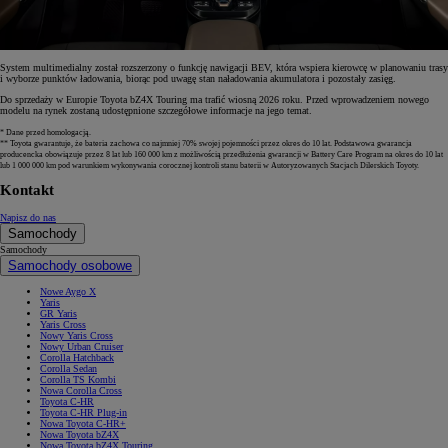
System multimedialny został rozszerzony o funkcję nawigacji BEV, która wspiera kierowcę w planowaniu trasy
i wyborze punktów ładowania, biorąc pod uwagę stan naładowania akumulatora i pozostały zasięg.
Do sprzedaży w Europie Toyota bZ4X Touring ma trafić wiosną 2026 roku. Przed wprowadzeniem nowego
modelu na rynek zostaną udostępnione szczegółowe informacje na jego temat.
* Dane przed homologacją.
** Toyota gwarantuje, że bateria zachowa co najmniej 70% swojej pojemności przez okres do 10 lat. Podstawowa gwarancja
producencka obowiązuje przez 8 lat lub 160 000 km z możliwością przedłużenia gwarancji w Battery Care Program na okres do 10 lat
lub 1 000 000 km pod warunkiem wykonywania corocznej kontroli stanu baterii w Autoryzowanych Stacjach Dilerskich Toyoty.
Kontakt
Napisz do nas
Samochody
Samochody
Samochody osobowe
Nowe Aygo X
Yaris
GR Yaris
Yaris Cross
Nowy Yaris Cross
Nowy Urban Cruiser
Corolla Hatchback
Corolla Sedan
Corolla TS Kombi
Nowa Corolla Cross
Toyota C-HR
Toyota C-HR Plug-in
Nowa Toyota C-HR+
Nowa Toyota bZ4X
Nowa Toyota bZ4X Touring