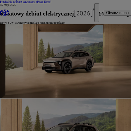
Przejdź do głównej zawartości
(Press Enter)
15 maja 2025
Światowy debiut elektrycznej Toyoty bZ4X Touring
Otwórz menu
Nowy SUV stworzony z myślą o rodzinnych podróżach