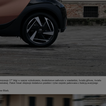
 otrzymuje 17" felgi w szarym wykończeniu, dwukolorowe nadwozie w standardzie, światła główne, światła
centralnej. Pakiet Smart obejmuje dodatkowo przednie i tylne czujniki parkowania z funkcją awaryjnego
pse Black.