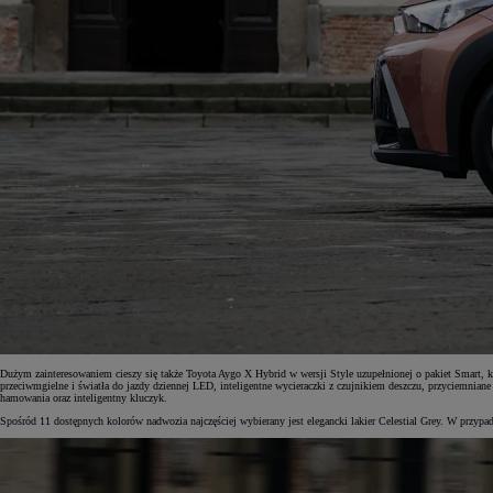
Dużym zainteresowaniem cieszy się także Toyota Aygo X Hybrid w wersji Style uzupełnionej o pakiet Smart, k
przeciwmgielne i światła do jazdy dziennej LED, inteligentne wycieraczki z czujnikiem deszczu, przyciemniane
hamowania oraz inteligentny kluczyk.
Spośród 11 dostępnych kolorów nadwozia najczęściej wybierany jest elegancki lakier Celestial Grey. W przyp