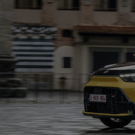
Od
105 300 zł
Corolla Hatchback
HYBRID