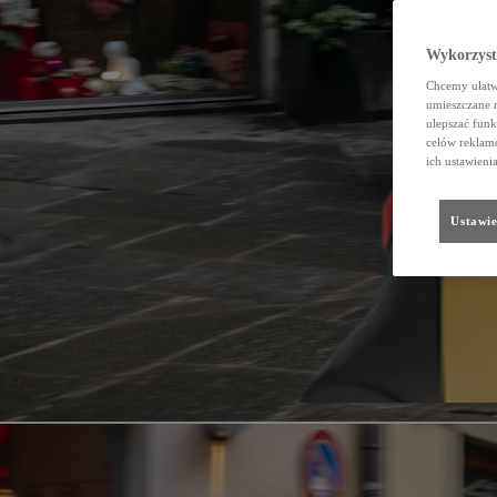
Wykorzystu
Chcemy ułatwi
umieszczane 
ulepszać funk
celów reklamo
ich ustawieni
Ustawie