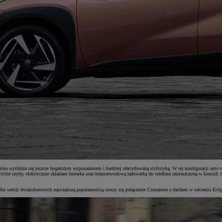
tóra wyróżnia się jeszcze bogatszym wyposażeniem i bardziej zdecydowaną stylistyką. W tej konfiguracji auto
 tylne szyby, elektrycznie składane lusterka oraz bezprzewodową ładowarkę do telefonu umieszczoną w konsoli 
adku wersji dwukolorowych największą popularnością cieszy się połączenie Cinnamon z dachem w odcieniu Ecli