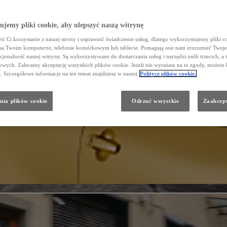
jemy pliki cookie, aby ulepszyć naszą witrynę
ć Ci korzystanie z naszej strony i usprawnić świadczenie usług, dlatego wykorzystujemy pliki co
na Twoim komputerze, telefonie komórkowym lub tablecie. Pomagają one nam zrozumieć Twoje 
cjonalność naszej witryny. Są wykorzystywane do dostarczania usług i narzędzi osób trzecich, a 
wych. Zalecamy akceptację wszystkich plików cookie. Jeżeli nie wyrażasz na to zgody, możesz 
a. Szczegółowe informacje na ten temat znajdziesz w naszej
Polityce plików cookie.
nia plików cookie
Odrzuć wszystkie
Zaakcept