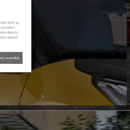
okie, które są
potrzeby i
także służą do
łatwo zmienić
uj wszystkie