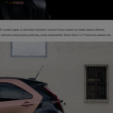
h. To wyraźny sygnał, że odświeżony hybrydowy crossover Toyoty spotkał się z bardzo dobrym odbiorem.
cję, kierownicę obszytą skórą syntetyczną, system multimedialny Toyota Touch 3 z 9" kolorowym ekranem oraz