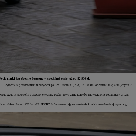
cie marki jest obecnie dostępny w specjalnej cenie już od 82 900 zł.
 i wyróżnia się bardzo niskim zużyciem paliwa – średnio 3,7–3,9 l/100 km, a w ruchu miejskim jedynie 2,9
dowego Aygo X podkreślają przeprojektowany przód, nowa gama kolorów nadwozia oraz debiutujący w tym
 o pakiety Smart, VIP lub GR SPORT, które rozszerzają wyposażenie i nadają autu bardziej wyrazisty,