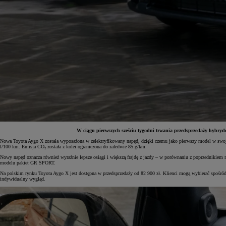
W ciągu pierwszych sześciu tygodni trwania przedsprzedaży hybrydowe
Nowa Toyota Aygo X została wyposażona w zelektryfikowany napęd, dzięki czemu jako pierwszy model w swoje
l/100 km. Emisja CO₂ została z kolei ograniczona do zaledwie 85 g/km.
Od
81 900 zł
Nowy napęd oznacza również wyraźnie lepsze osiągi i większą frajdę z jazdy – w porównaniu z poprzednikie
modelu pakiet GR SPORT.
Yaris Cross
Na polskim rynku Toyota Aygo X jest dostępna w przedsprzedaży od 82 900 zł. Klienci mogą wybierać spośród 
HYBRID
indywidualny wygląd.