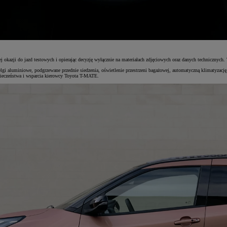
j okazji do jazd testowych i opierając decyzję wyłącznie na materiałach zdjęciowych oraz danych technicznyc
felgi aluminiowe, podgrzewane przednie siedzenia, oświetlenie przestrzeni bagażowej, automatyczną klimatyza
pieczeństwa i wsparcia kierowcy Toyota T-MATE.