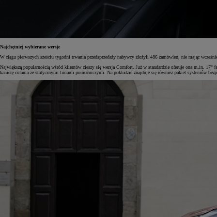
Najchętniej wybierane wersje
W ciągu pierwszych sześciu tygodni trwania przedsprzedaży nabywcy złożyli 486 zamówień, nie mając wcześnie
Największą popularnością wśród klientów cieszy się wersja Comfort. Już w standardzie oferuje ona m.in. 17" 
kamerę cofania ze statycznymi liniami pomocniczymi. Na pokładzie znajduje się również pakiet systemów bez