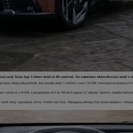
j wersji Toyoty Aygo X klienci złożyli aż 486 zamówień. Ten najmniejszy zelektryfikowany model w ofer
j klasie oferuje pełną hybrydę. Auto posiada układ 1.5 Hybrid o mocy 116 KM z bezstopniową skrzynią e-CVT
m moc wzrosła aż o 44 KM, a przyspieszenie od 0 do 100 km/h zajmuje 9,2 sekundy. Sportowy charakter hybry
trzech wersji wyposażenia: Active, Comfort oraz Style. Najbogatszą odmianę Style można dodatkowo wzbogacić