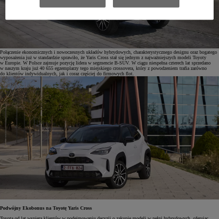
Połączenie ekonomicznych i nowoczesnych układów hybrydowych, charakterystycznego designu oraz bogatego
wyposażenia już w standardzie sprawiło, że Yaris Cross stał się jednym z najważniejszych modeli Toyoty
w Europie. W Polsce zajmuje pozycję lidera w segmencie B-SUV. W ciągu niespełna czterech lat sprzedano
w naszym kraju już 40 655 egzemplarzy tego miejskiego crossovera, który z powodzeniem trafia zarówno
do klientów indywidualnych, jak i coraz częściej do firmowych flot.
Podwójny Ekobonus na Toyotę Yaris Cross
Toyota od lat wspiera klientów w podejmowaniu decyzji o zakupie modeli w pełni hybrydowych, oferując