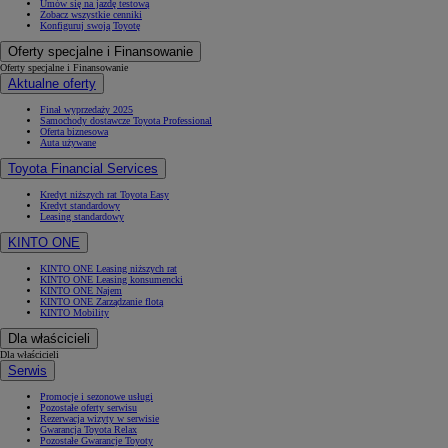
Umów się na jazdę testową
Zobacz wszystkie cenniki
Konfiguruj swoją Toyotę
Oferty specjalne i Finansowanie
Oferty specjalne i Finansowanie
Aktualne oferty
Finał wyprzedaży 2025
Samochody dostawcze Toyota Professional
Oferta biznesowa
Auta używane
Toyota Financial Services
Kredyt niższych rat Toyota Easy
Kredyt standardowy
Leasing standardowy
KINTO ONE
KINTO ONE Leasing niższych rat
KINTO ONE Leasing konsumencki
KINTO ONE Najem
KINTO ONE Zarządzanie flotą
KINTO Mobility
Dla właścicieli
Dla właścicieli
Serwis
Promocje i sezonowe usługi
Pozostałe oferty serwisu
Rezerwacja wizyty w serwisie
Gwarancja Toyota Relax
Pozostałe Gwarancje Toyoty