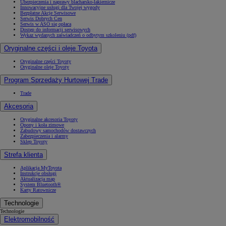
Ubezpieczenia i naprawy blacharsko-lakiernicze
Innowacyjne usługi dla Twojej wygody
Bezpłatne Akcje Serwisowe
Serwis Dobrych Cen
Serwis w ASO się opłaca
Dostęp do informacji serwisowych
Wykaz wydanych zaświadczeń o odbytym szkoleniu (pdf)
Oryginalne części i oleje Toyota
Oryginalne części Toyoty
Oryginalne oleje Toyoty
Program Sprzedaży Hurtowej Trade
Trade
Akcesoria
Oryginalne akcesoria Toyoty
Opony i koła zimowe
Zabudowy samochodów dostawczych
Zabezpieczenia i alarmy
Sklep Toyoty
Strefa klienta
Aplikacja MyToyota
Instrukcje obsługi
Aktualizacja map
System Bluetooth®
Karty Ratownicze
Technologie
Technologie
Elektromobilność