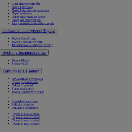
Lider elektromobilności
Napęd hybrydowy
Napęd hybrydowy typu plug-in
Napęd wodorowy
Napęd elektryczny na baterię
Zasięg aut elektrycznych
Zalety posiadania aut elektrycznych
Ładowanie elektrycznej Toyoty
Toyota HomeCharge
Toyota Charging Network
Jak naładować elektryczną Toyotę?
Systemy bezpieczeństwa
Toyota T-Mate
System eCall
Komunikacja z autem
Nowa aplikacja MyToyota
Cyfrowy opiekun auta
Usługi Connected
Płatne subskrypcje
Toyota Connectivity Match
Skontaktuj się z nami
Polityka ciasteczek
Deklaracja dostępności
(Opens in new window)
(Opens in new window)
(Opens in new window)
(Opens in new window)