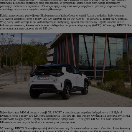
atrakcyjny Ekobonus obniżający cenę samochodu. W przypadku Yarisa Cross obowiązuje rozszerzony,
podwójny Ekobonus w wysokości 3% obejmujący wszystkie wersje napędowe i poziomy wyposażenia tego
miejskiego crossovera z napędem zelektryfikowanym.
Dzięki zastosowaniu podwójnego Ekobonusu cena Yarisa Cross w wersji Active z układem hybrydowym
1.5 Hybrid Dynamic Force o mocy 116 KM zaczyna się od 104 600 zł – to aż 6300 zł mniej niż w cenniku.
W tej wersji auto oferuje m.in. automatyczną klimatyzację, system multimedialny Toyota Touch® 3 z 9”
kolorowym ekranem, kamerę cofania oraz inteligentny tempomat adaptacyjny (iACC). W leasingu KINTO One
miesięczna rata netto zaczyna się od 923 zł*.
Najwyższy rabat 9400 zł dotyczy wersji GR SPORT z mocniejszym napędem hybrydowym 1.5 Hybrid
Dynamic Force o mocy 130 KM (cena katalogowa: 138 500 zł). Ten wariant wyróżnia się sportową stylistyką
inspirowaną osiągnięciami Toyoty w motorsporcie, specjalnymi 18” felgami GR SPORT oraz tapicerką
Ultrasuede ze skórzanymi boczkami i czerwonymi przeszyciami.
W Leasingu KINTO One najkorzystniej skalkulowano ratę dla samochodów w wersji Comfort, które kosztują
od 110 400 zł. Miesięczna opłata w Leasingu KINTO One dla firm wynosi od 876 zł netto* za auto z 16-