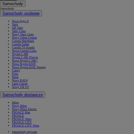
Samochody
Samochody
Samochody osobowe
Nowe Aygo X
Yaris
GR Yaris
Yaris Cross
Nowy Yaris Cross
Nowy Urban Cruiser
Corolla Hatchback
Corolla Sedan
Corolla TS Kombi
Nowa Corolla Cross
Toyota C-HR
Toyota C-HR Plug-in
Nowa Toyota C-HR+
Nowa Toyota bZ4X
Nowa Toyota bZ4X Touring
Camry
Prius
Mirai
Nowy RAV4
Land Cruiser
Nowy GR GT
Samochody dostawcze
Hilux
Nowy Hilux
Nowy Hilux Electric
PROACE Max
PROACE
PROACE Verso
PROACE CITY
PROACE CITY Verso
Samochody używane