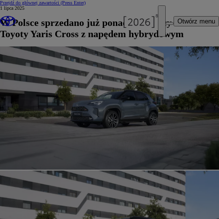
Przejdź do głównej zawartości
(Press Enter)
1 lipca 2025
W Polsce sprzedano już ponad 40 tysięcy sztuk
Otwórz menu
Toyoty Yaris Cross z napędem hybrydowym