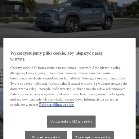
Wykorzystujemy pliki cookie, aby ulepszyć naszą
Yaris Cross to już piąty model hybrydowy Toyoty, którego sprzedaż w Polsce przekroczyła 40 tysięcy
egzemplarzy. Ten miejski crossover, będący najchętniej kupowanym modelem Toyoty w Europie
witrynę
i liderem segmentu w Polsce, dostępny jest z napędem hybrydowym w dwóch wersjach: o mocy
116 KM oraz 130 KM.
Chcemy ułatwić Ci korzystanie z naszej strony i usprawnić świadczenie usług,
Toyota Yaris Cross pojawiła się na polskim rynku pod koniec 2021 roku. Na początku oferowano ją
dlatego wykorzystujemy pliki cookie, które są umieszczane na Twoim
z oszczędną hybrydą o mocy 116 KM – zarówno w wersji z napędem na przednie koła, jak i z inteligentnym
napędem na wszystkie koła AWD-i. W 2024 roku do oferty dołączył mocniejszy zelektryfikowany układ
komputerze, telefonie komórkowym lub tablecie. Pomagają one nam zrozumieć
o mocy 130 KM. Niezależnie od wariantu Yaris Cross imponuje niskim zużyciem paliwa – średnio od 4,5
l/100 km w cyklu mieszanym – a dzięki efektywnej baterii nawet 80% jazdy w warunkach miejskich może
Twoje potrzeby i ulepszać funkcjonalność naszej witryny. Są wykorzystywane do
odbywać się w trybie elektrycznym.
dostarczania usług i narzędzi osób trzecich, a także służą do celów reklamowych.
Zalecamy akceptację wszystkich plików cookie. Jeżeli nie wyrażasz na to zgody,
możesz łatwo zmienić ich ustawienia. Szczegółowe informacje na ten temat
znajdziesz w naszej
Polityce plików cookie.
Ustawienia plików cookie
Odrzuć wszystkie
Zaakceptuj wszystkie