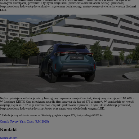
calowymi alufelgami, przednimi i tylnymi czujnikami parkowania oraz układem detekcji przeszkód,
bezprzewodową ładowarką do telefonów i systemem dodatkowego nastrojowego oświetlenia wnętrza diodami
LED.
Najkorzystniejsza kalkulacja oferty leasingowej zapewnia wersja Comfort, której ceny startują od 110 400 zł.
W Leasingu KINTO One miesięczna rata dla firm zaczyna się już od 876 zł netto*. W standardzie tej wersji
znajdują się m.in. 16” felgi aluminiowe, czujniki parkowania z przodu i z tyłu, układ detekcji przeszkód,
bezprzewodowa ładowarka do smartfonów oraz nastrojowe oświetlenie wnętrza LED.
* Kalkulacja przy założeniu: umowa na 36 miesięcy, wpłata wstępna 10%, limit przebiegu 60 000 km.
Cennik Toyoty Yaris Cross (RM 2025)
Kontakt
Napisz do nas