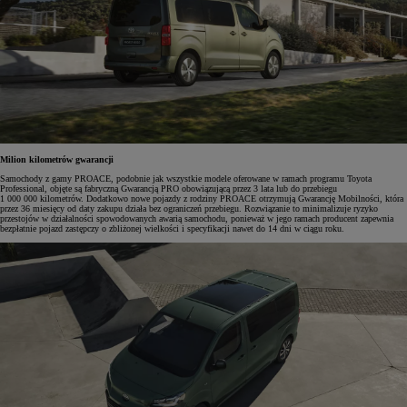
Milion kilometrów gwarancji
Samochody z gamy PROACE, podobnie jak wszystkie modele oferowane w ramach programu Toyota
Professional, objęte są fabryczną Gwarancją PRO obowiązującą przez 3 lata lub do przebiegu
1 000 000 kilometrów. Dodatkowo nowe pojazdy z rodziny PROACE otrzymują Gwarancję Mobilności, która
przez 36 miesięcy od daty zakupu działa bez ograniczeń przebiegu. Rozwiązanie to minimalizuje ryzyko
przestojów w działalności spowodowanych awarią samochodu, ponieważ w jego ramach producent zapewnia
bezpłatnie pojazd zastępczy o zbliżonej wielkości i specyfikacji nawet do 14 dni w ciągu roku.