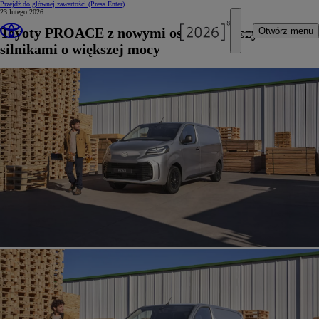
Przejdź do głównej zawartości
(Press Enter)
23 lutego 2026
Toyoty PROACE z nowymi oszczędniejszymi
Otwórz menu
silnikami o większej mocy