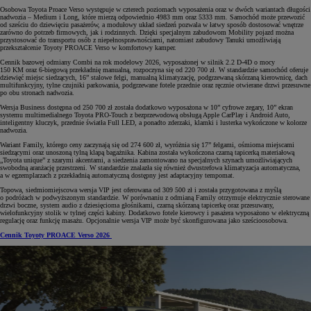
Osobowa Toyota Proace Verso występuje w czterech poziomach wyposażenia oraz w dwóch wariantach długości
nadwozia – Medium i Long, które mierzą odpowiednio 4983 mm oraz 5333 mm. Samochód może przewozić
od sześciu do dziewięciu pasażerów, a modułowy układ siedzeń pozwala w łatwy sposób dostosować wnętrze
zarówno do potrzeb firmowych, jak i rodzinnych. Dzięki specjalnym zabudowom Mobility pojazd można
przystosować do transportu osób z niepełnosprawnościami, natomiast zabudowy Tanuki umożliwiają
przekształcenie Toyoty PROACE Verso w komfortowy kamper.
Cennik bazowej odmiany Combi na rok modelowy 2026, wyposażonej w silnik 2.2 D-4D o mocy
150 KM oraz 6-biegową przekładnię manualną, rozpoczyna się od 220 700 zł. W standardzie samochód oferuje
dziewięć miejsc siedzących, 16” stalowe felgi, manualną klimatyzację, podgrzewaną skórzaną kierownicę, dach
multifunkcyjny, tylne czujniki parkowania, podgrzewane fotele przednie oraz ręcznie otwierane drzwi przesuwne
po obu stronach nadwozia.
Wersja Business dostępna od 250 700 zł została dodatkowo wyposażona w 10” cyfrowe zegary, 10” ekran
systemu multimedialnego Toyota PRO-Touch z bezprzewodową obsługą Apple CarPlay i Android Auto,
inteligentny kluczyk, przednie światła Full LED, a ponadto zderzaki, klamki i lusterka wykończone w kolorze
nadwozia.
Wariant Family, którego ceny zaczynają się od 274 600 zł, wyróżnia się 17” felgami, ośmioma miejscami
siedzącymi oraz unoszoną tylną klapą bagażnika. Kabina została wykończona czarną tapicerką materiałową
„Toyota unique” z szarymi akcentami, a siedzenia zamontowano na specjalnych szynach umożliwiających
swobodną aranżację przestrzeni. W standardzie znalazła się również dwustrefowa klimatyzacja automatyczna,
a w egzemplarzach z przekładnią automatyczną dostępny jest adaptacyjny tempomat.
Topowa, siedmiomiejscowa wersja VIP jest oferowana od 309 500 zł i została przygotowana z myślą
o podróżach w podwyższonym standardzie. W porównaniu z odmianą Family otrzymuje elektrycznie sterowane
drzwi boczne, system audio z dziesięcioma głośnikami, czarną skórzaną tapicerkę oraz przesuwany,
wielofunkcyjny stolik w tylnej części kabiny. Dodatkowo fotele kierowcy i pasażera wyposażono w elektryczną
regulację oraz funkcję masażu. Opcjonalnie wersja VIP może być skonfigurowana jako sześcioosobowa.
Cennik Toyoty PROACE Verso 2026