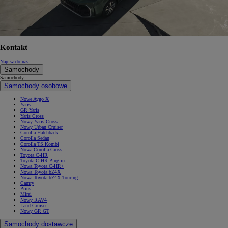
Kontakt
Napisz do nas
Samochody
Samochody
Samochody osobowe
Nowe Aygo X
Yaris
GR Yaris
Yaris Cross
Nowy Yaris Cross
Nowy Urban Cruiser
Corolla Hatchback
Corolla Sedan
Corolla TS Kombi
Nowa Corolla Cross
Toyota C-HR
Toyota C-HR Plug-in
Nowa Toyota C-HR+
Nowa Toyota bZ4X
Nowa Toyota bZ4X Touring
Camry
Prius
Mirai
Nowy RAV4
Land Cruiser
Nowy GR GT
Samochody dostawcze