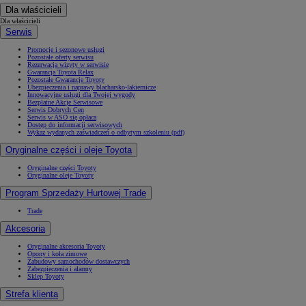
Dla właścicieli
Dla właścicieli
Serwis
Promocje i sezonowe usługi
Pozostałe oferty serwisu
Rezerwacja wizyty w serwisie
Gwarancja Toyota Relax
Pozostałe Gwarancje Toyoty
Ubezpieczenia i naprawy blacharsko-lakiernicze
Innowacyjne usługi dla Twojej wygody
Bezpłatne Akcje Serwisowe
Serwis Dobrych Cen
Serwis w ASO się opłaca
Dostęp do informacji serwisowych
Wykaz wydanych zaświadczeń o odbytym szkoleniu (pdf)
Oryginalne części i oleje Toyota
Oryginalne części Toyoty
Oryginalne oleje Toyoty
Program Sprzedaży Hurtowej Trade
Trade
Akcesoria
Oryginalne akcesoria Toyoty
Opony i koła zimowe
Zabudowy samochodów dostawczych
Zabezpieczenia i alarmy
Sklep Toyoty
Strefa klienta