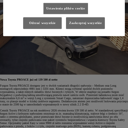
Ustawienia plików cookie
Odrzuć wszystkie
Zaakceptuj wszystkie
Nowa Toyota PROACE już od 139 500 zł netto
Furgon Toyota PROACE dostępny jest w dwóch wariantach długości nadwozia – Medium oraz Long
mierzących odpowiednio 4981 mm i 5331 mm. Klienci mogą wybierać spośród dwóch poziomów
wyposażenia, a także różnych układów drzwi bocznych i tylnych. W ofercie znajduje się ponadto furgon
brygadowy z podwójną kabiną umożliwiającą przewóz nawet sześciu osób. Przestrzeń ładunkowa może mieć
maksymalnie 6,6 m³ w wersji Long z systemem Smart Cargo, natomiast dopuszczalna ładowność sięga 1,4
tony, co plasuje model w ścisłej czołówce segmentu. Dodatkowym atutem jest możliwość holowania przyczepy
o masie do 2500 kg w samochodach wyposażonych w nowy silnik 2.2 D-4D.
Cennik Toyoty PROACE na rok modelowy 2026 otwiera kwota 139 500 zł netto. W standardowej specyfikacji
furgon Active z krótszym nadwoziem otrzymuje m.in. manualną klimatyzację, stalowe felgi o średnicy 16”,
radio z czterema głośnikami, prawe przesuwane drzwi boczne (z możliwością zamówienia drzwi po obu
stronach), tylne czujniki parkowania oraz pakiet systemów bezpieczeństwa i wsparcia kierowcy Toyota Safety
Sense. Opcjonalny pakiet Easy w cenie 9900 zł netto rozszerza wyposażenie wersji Active o czujniki
parkowania z przodu, z boków i z tyłu, czujniki martwego pola (BDS), kamerę cofania, podgrzewaną