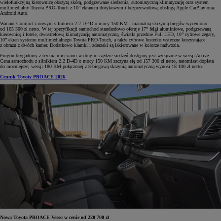
wielofunkcyjną kierownicę obszytą skórą, podgrzewane siedzenia, automatyczną klimatyzację oraz system
multimedialny Toyota PRO-Touch z 10” ekranem dotykowym i bezprzewodową obsługą Apple CarPlay oraz
Android Auto.
Wariant Comfort z nowym silnikiem 2.2 D-4D o mocy 150 KM i manualną skrzynią biegów wyceniono
od 165 300 zł netto. W tej specyfikacji samochód standardowo oferuje 17” felgi aluminiowe, podgrzewaną
kierownicę i fotele, dwustrefową klimatyzację automatyczną, światła przednie Full LED, 10” cyfrowe zegary,
10” ekran systemu multimedialnego Toyota PRO-Touch, a także cyfrowe lusterko wsteczne korzystające
z obrazu z dwóch kamer. Dodatkowo klamki i zderzaki są lakierowane w kolorze nadwozia.
Furgon brygadowy z trzema miejscami w drugim rzędzie siedzeń dostępny jest wyłącznie w wersji Active.
Cena samochodu z silnikiem 2.2 D-4D o mocy 150 KM zaczyna się od 157 300 zł netto, natomiast dopłata
do mocniejszej wersji 180 KM połączonej z 8-biegową skrzynią automatyczną wynosi 18 100 zł netto.
Cennik Toyoty PROACE 2026
Nowa Toyota PROACE Verso w cenie od 220 700 zł