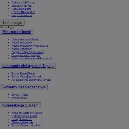
Aplikacja MyToyota
Instrukcje obsługi
Aktualizacja map
System Bluetooth®
Karty Ratownicze
Technologie
Technologie
Elektromobilność
Lider elektromobilności
Napęd hybrydowy
Napęd hybrydowy typu plug-in
Napęd wodorowy
Napęd elektryczny na baterię
Zasięg aut elektrycznych
Zalety posiadania aut elektrycznych
Ładowanie elektrycznej Toyoty
Toyota HomeCharge
Toyota Charging Network
Jak naładować elektryczną Toyotę?
Systemy bezpieczeństwa
Toyota T-Mate
System eCall
Komunikacja z autem
Nowa aplikacja MyToyota
Cyfrowy opiekun auta
Usługi Connected
Płatne subskrypcje
Toyota Connectivity Match