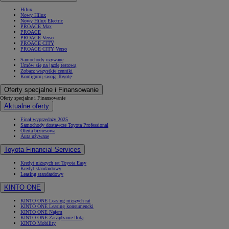
Hilux
Nowy Hilux
Nowy Hilux Electric
PROACE Max
PROACE
PROACE Verso
PROACE CITY
PROACE CITY Verso
Samochody używane
Umów się na jazdę testową
Zobacz wszystkie cenniki
Konfiguruj swoją Toyotę
Oferty specjalne i Finansowanie
Oferty specjalne i Finansowanie
Aktualne oferty
Finał wyprzedaży 2025
Samochody dostawcze Toyota Professional
Oferta biznesowa
Auta używane
Toyota Financial Services
Kredyt niższych rat Toyota Easy
Kredyt standardowy
Leasing standardowy
KINTO ONE
KINTO ONE Leasing niższych rat
KINTO ONE Leasing konsumencki
KINTO ONE Najem
KINTO ONE Zarządzanie flotą
KINTO Mobility