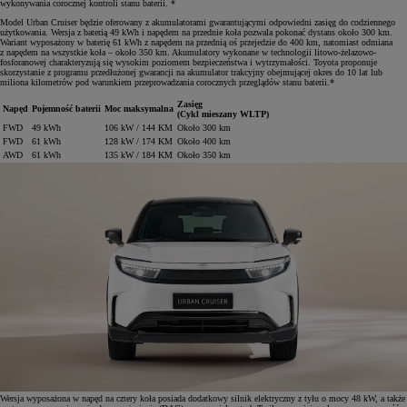
wykonywania corocznej kontroli stanu baterii. *
Model Urban Cruiser będzie oferowany z akumulatorami gwarantującymi odpowiedni zasięg do codziennego
użytkowania. Wersja z baterią 49 kWh i napędem na przednie koła pozwala pokonać dystans około 300 km.
Wariant wyposażony w baterię 61 kWh z napędem na przednią oś przejedzie do 400 km, natomiast odmiana
z napędem na wszystkie koła – około 350 km. Akumulatory wykonane w technologii litowo-żelazowo-
fosforanowej charakteryzują się wysokim poziomem bezpieczeństwa i wytrzymałości. Toyota proponuje
skorzystanie z programu przedłużonej gwarancji na akumulator trakcyjny obejmującej okres do 10 lat lub
miliona kilometrów pod warunkiem przeprowadzania corocznych przeglądów stanu baterii.*
Zasięg
Napęd
Pojemność baterii
Moc maksymalna
(Cykl mieszany WLTP)
FWD
49 kWh
106 kW / 144 KM
Około 300 km
FWD
61 kWh
128 kW / 174 KM
Około 400 km
AWD
61 kWh
135 kW / 184 KM
Około 350 km
Wersja wyposażona w napęd na cztery koła posiada dodatkowy silnik elektryczny z tyłu o mocy 48 kW, a także