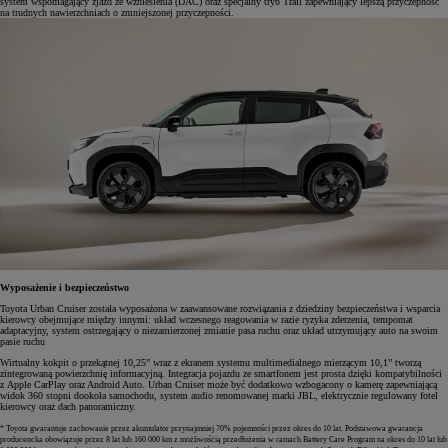
system wspomagający zjazd ze wzniesienia (DAC) oraz specjalny tryb Trail zapewniający lepszą przyczepność
na trudnych nawierzchniach o zmniejszonej przyczepności.
Wyposażenie i bezpieczeństwo
Toyota Urban Cruiser została wyposażona w zaawansowane rozwiązania z dziedziny bezpieczeństwa i wsparcia
kierowcy obejmujące między innymi: układ wczesnego reagowania w razie ryzyka zderzenia, tempomat
adaptacyjny, system ostrzegający o niezamierzonej zmianie pasa ruchu oraz układ utrzymujący auto na swoim
pasie ruchu
Wirtualny kokpit o przekątnej 10,25” wraz z ekranem systemu multimedialnego mierzącym 10,1” tworzą
zintegrowaną powierzchnię informacyjną. Integracja pojazdu ze smartfonem jest prosta dzięki kompatybilności
z Apple CarPlay oraz Android Auto. Urban Cruiser może być dodatkowo wzbogacony o kamerę zapewniającą
widok 360 stopni dookoła samochodu, system audio renomowanej marki JBL, elektrycznie regulowany fotel
kierowcy oraz dach panoramiczny.
* Toyota gwarantuje zachowanie przez akumulator przynajmniej 70% pojemności przez okres do 10 lat. Podstawowa gwarancja
producencka obowiązuje przez 8 lat lub 160 000 km z możliwością przedłużenia w ramach Battery Care Program na okres do 10 lat lub