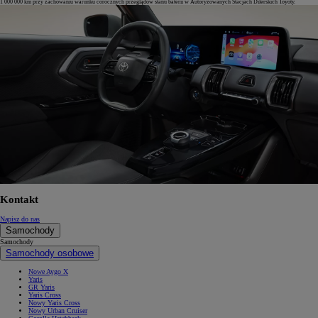
1 000 000 km przy zachowaniu warunku corocznych przeglądów stanu baterii w Autoryzowanych Stacjach Dilerskich Toyoty.
Kontakt
Napisz do nas
Samochody
Samochody
Samochody osobowe
Nowe Aygo X
Yaris
GR Yaris
Yaris Cross
Nowy Yaris Cross
Nowy Urban Cruiser