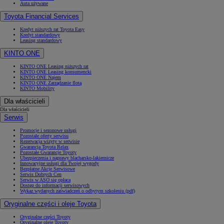
Auta używane
Toyota Financial Services
Kredyt niższych rat Toyota Easy
Kredyt standardowy
Leasing standardowy
KINTO ONE
KINTO ONE Leasing niższych rat
KINTO ONE Leasing konsumencki
KINTO ONE Najem
KINTO ONE Zarządzanie flotą
KINTO Mobility
Dla właścicieli
Dla właścicieli
Serwis
Promocje i sezonowe usługi
Pozostałe oferty serwisu
Rezerwacja wizyty w serwisie
Gwarancja Toyota Relax
Pozostałe Gwarancje Toyoty
Ubezpieczenia i naprawy blacharsko-lakiernicze
Innowacyjne usługi dla Twojej wygody
Bezpłatne Akcje Serwisowe
Serwis Dobrych Cen
Serwis w ASO się opłaca
Dostęp do informacji serwisowych
Wykaz wydanych zaświadczeń o odbytym szkoleniu (pdf)
Oryginalne części i oleje Toyota
Oryginalne części Toyoty
Oryginalne oleje Toyoty