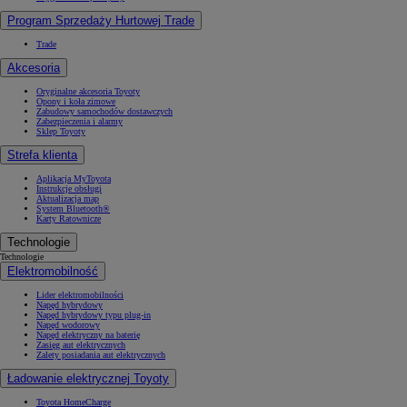
Program Sprzedaży Hurtowej Trade
Trade
Akcesoria
Oryginalne akcesoria Toyoty
Opony i koła zimowe
Zabudowy samochodów dostawczych
Zabezpieczenia i alarmy
Sklep Toyoty
Strefa klienta
Aplikacja MyToyota
Instrukcje obsługi
Aktualizacja map
System Bluetooth®
Karty Ratownicze
Technologie
Technologie
Elektromobilność
Lider elektromobilności
Napęd hybrydowy
Napęd hybrydowy typu plug-in
Napęd wodorowy
Napęd elektryczny na baterię
Zasięg aut elektrycznych
Zalety posiadania aut elektrycznych
Ładowanie elektrycznej Toyoty
Toyota HomeCharge