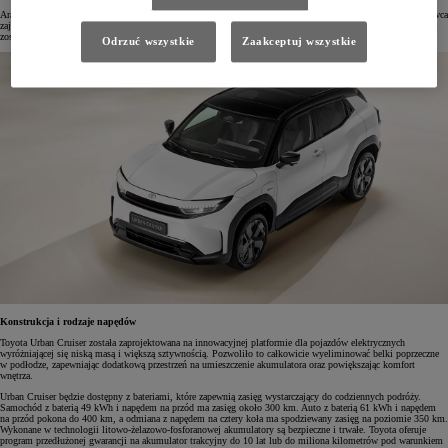
Aranżacja wnętrza podkreśla autentyczny charakter SUV-a. Deska rozdzielcza jest umieszczona nisko, a kierowca
zajmuje wyższą pozycję za kierownicą, co zapewnia doskonałą widoczność w każdym kierunku. Pojazd może
zostać wyposażony w opcjonalne nastrojowe oświetlenie kabiny z możliwością wyboru spośród 12 kolorów.
Odrzuć wszystkie
Zaakceptuj wszystkie
Konstrukcja i rodzaje napędów
Toyota Urban Cruiser została zaprojektowana na innowacyjnej platformie dla pojazdów elektrycznych
wyróżniającej się niską masą i większą sztywnością. Pozwoliło to całkowicie wyeliminować belki poprzeczne
w podłodze, zapewniając dodatkową przestrzeń na umieszczenie akumulatora oraz powiększając komfort
wnętrza.
Urban Cruiser będzie dostępny z bateriami, które zapewnią zasięg wystarczający do codziennych podróży.
Samochód z baterią 49 kWh i napędem na przód ma zasięg około 300 km. Auto z baterią 61 kWh i napędem
na przód pokona do 400 km, a odmiana z napędem na cztery koła ma spodziewany zasięg na poziomie 350 km.
Wykonane w technologii litowo-żelazowo-fosforanowej akumulatory są bezpieczne i trwałe. Toyota oferuje
program przedłużonej gwarancji na akumulator trakcyjny do 10 lat lub do miliona kilometrów pod warunkiem