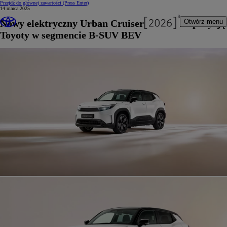
Przejdź do głównej zawartości
(Press Enter)
14 marca 2025
Nowy elektryczny Urban Cruiser wzmacnia pozycję
Otwórz menu
Toyoty w segmencie B-SUV BEV