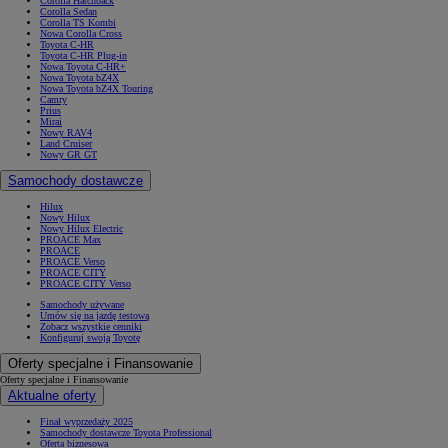
Corolla Hatchback
Corolla Sedan
Corolla TS Kombi
Nowa Corolla Cross
Toyota C-HR
Toyota C-HR Plug-in
Nowa Toyota C-HR+
Nowa Toyota bZ4X
Nowa Toyota bZ4X Touring
Camry
Prius
Mirai
Nowy RAV4
Land Cruiser
Nowy GR GT
Samochody dostawcze
Hilux
Nowy Hilux
Nowy Hilux Electric
PROACE Max
PROACE
PROACE Verso
PROACE CITY
PROACE CITY Verso
Samochody używane
Umów się na jazdę testową
Zobacz wszystkie cenniki
Konfiguruj swoją Toyotę
Oferty specjalne i Finansowanie
Oferty specjalne i Finansowanie
Aktualne oferty
Finał wyprzedaży 2025
Samochody dostawcze Toyota Professional
Oferta biznesowa