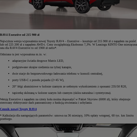
RAV4 Executive od 215 900 zł
Najwyższa wersja wyposażenia nowej Toyoty RAV4 – Executive – kosztuje od 215 900 zł z napędem na przód
lub od 225 200 zł z napędem AWD-i. Ceny uwzględniają Ekobonus 7,3%. W Leasingu KINTO One miesięczna
rata dla RAV4 Executive to od 1900 zł netto*.
Odmiana ta jest wyposażona m.in. w:
adaptacyjne światła drogowe Matrix LED,
podgrzewane skrajne siedzenia na tylnej kanapie,
dwie stacje do bezprzewodowego ładowania telefonu w konsoli centralnej,
porty USB-C z przodu pojazdu (2×45 W),
20" felgi aluminiowe w kolorze czarnym ze srebrnym wykończeniem z oponami 235/50 R20,
tapicerkę skórzaną w kolorze szarym lub czarnym (skóra naturalna i syntetyczna).
Wersję Executive z napędem na cztery koła można doposażyć w Pakiet Skyview (6000 zł), który obejmuje
sterowany elektrycznie dach panoramiczny z funkcją otwierania i uchylania.
Cennik nowej Toyoty RAV4
* Kalkulacja dla następujących parametrów: umowa na 36 miesięcy, 10% opłaty wstępnej, 60 tys. km limitu
przebiegu.