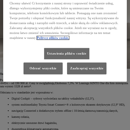
Chcemy ułatwić Ci korzystanie z naszej strony i usprawnić świadczenie usług,
dlatego wykorzystujemy pliki cookie, które są umieszczane na Twoim
komputerze, telefonie komórkowym lub tablecie. Pomagają one nam zrozumieć
Twoje potrzeby i ulepszać funkcjonalność naszej witryny. Są wykorzystywane do
dostarczania usług i narzędzi osób trzecich, a także służą do celów reklamowych.
Zalecamy akceptację wszystkich plików cookie. Jeżeli nie wyrażasz na to zgody,
możesz łatwo zmienić ich ustawienia. Szczegółowe informacje na ten temat
znajdziesz w naszej
Polityce plików cookie.
Ustawienia plików cookie
Odrzuć wszystkie
Zaakceptuj wszystkie
Toyota RAV4 Comfort od 181 600 zł
Podstawowa wersja Toyoty RAV4 – Comfort – z napędem na przód kosztuje od 181 600 zł, a z napędem
AWD-i – od 190 900 zł. Ceny te uwzględniają Ekobonus 7,3%. W Leasingu KINTO One dla firm miesięczna
rata wynosi 1528 zł netto*.
Odmiana ta w standardzie jest wyposażona w:
Digital Cockpit – cyfrowy wyświetlacz na tablicy wskaźników (12,3"),
system multimedialny Toyota Smart Connect+® z kolorowym ekranem dotykowym (12,9" HD),
nawigację Connected z dodatkowym trybem offline i 10-letnią darmową transmisją danych,
kamerę cofania,
elektrycznie unoszone drzwi bagażnika,
dwustrefową klimatyzację automatyczną,