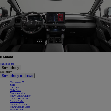
Kontakt
Napisz do nas
Samochody
Samochody
Samochody osobowe
Nowe Aygo X
Yaris
GR Yaris
Yaris Cross
Nowy Yaris Cross
Nowy Urban Cruiser
Corolla Hatchback
Corolla Sedan
Corolla TS Kombi
Nowa Corolla Cross
Toyota C-HR