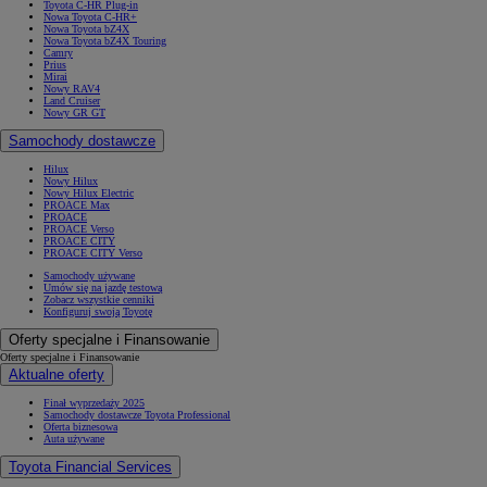
Toyota C-HR Plug-in
Nowa Toyota C-HR+
Nowa Toyota bZ4X
Nowa Toyota bZ4X Touring
Camry
Prius
Mirai
Nowy RAV4
Land Cruiser
Nowy GR GT
Samochody dostawcze
Hilux
Nowy Hilux
Nowy Hilux Electric
PROACE Max
PROACE
PROACE Verso
PROACE CITY
PROACE CITY Verso
Samochody używane
Umów się na jazdę testową
Zobacz wszystkie cenniki
Konfiguruj swoją Toyotę
Oferty specjalne i Finansowanie
Oferty specjalne i Finansowanie
Aktualne oferty
Finał wyprzedaży 2025
Samochody dostawcze Toyota Professional
Oferta biznesowa
Auta używane
Toyota Financial Services