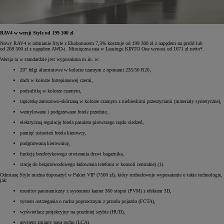
RAV4 w wersji Style od 199 300 zł
Nowy RAV4 w odmianie Style z Ekobonusem 7,3% kosztuje od 199 300 zł z napędem na przód lub
od 208 500 zł z napędem AWD-i. Miesięczna rata w Leasingu KINTO One wynosi od 1671 zł netto*.
Wersja ta w standardzie jest wyposażona m.in. w:
20" felgi aluminiowe w kolorze czarnym z oponami 235/50 R20,
dach w kolorze fortepianowej czerni,
podsufitkę w kolorze czarnym,
tapicerkę zamszowo-skórzaną w kolorze czarnym z niebieskimi przeszyciami (materiały syntetyczne),
wentylowane i podgrzewane fotele przednie,
elektryczną regulację fotela pasażera pierwszego rzędu siedzeń,
pamięć ustawień fotela kierowcy,
podgrzewaną kierownicę,
funkcję bezdotykowego otwierania drzwi bagażnika,
stację do bezprzewodowego ładowania telefonu w konsoli centralnej (1).
Odmianę Style można doposażyć w Pakiet VIP (7500 zł), który rozbudowuje wyposażenie o takie technologie,
jak:
monitor panoramiczny z systemem kamer 360 stopni (PVM) z efektem 3D,
system ostrzegania o ruchu poprzecznym z przodu pojazdu (FCTA),
wyświetlacz projekcyjny na przedniej szybie (HUD),
asystent zmiany pasa ruchu (LCA).