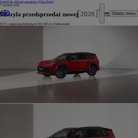
Przejdź do głównej zawartości
(Press Enter)
7 stycznia 2026
Ruszyła przedsprzedaż nowej Toyoty RAV4
Otwórz menu
SUV z najnowszą hybrydą od 181 600 zł z Ekobonusem