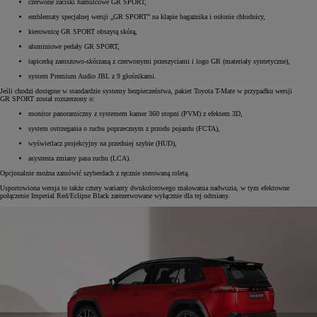
czerwone zaciski hamulcowe GR SPORT,
emblematy specjalnej wersji „GR SPORT” na klapie bagażnika i osłonie chłodnicy,
kierownicę GR SPORT obszytą skórą,
aluminiowe pedały GR SPORT,
tapicerkę zamszowo-skórzaną z czerwonymi przeszyciami i logo GR (materiały syntetyczne),
system Premium Audio JBL z 9 głośnikami.
Jeśli chodzi dostępne w standardzie systemy bezpieczeństwa, pakiet Toyota T-Mate w przypadku wersji
GR SPORT został rozszerzony o:
monitor panoramiczny z systemem kamer 360 stopni (PVM) z efektem 3D,
system ostrzegania o ruchu poprzecznym z przodu pojazdu (FCTA),
wyświetlacz projekcyjny na przedniej szybie (HUD),
asystenta zmiany pasa ruchu (LCA).
Opcjonalnie można zamówić szyberdach z ręcznie sterowaną roletą.
Usportowiona wersja to także cztery warianty dwukolorowego malowania nadwozia, w tym efektowne
połączenie Imperial Red/Eclipse Black zarezerwowane wyłącznie dla tej odmiany.