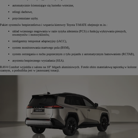
automatycznie ściemniające się lusterko wsteczne,
relingi dachowe,
przyciemniane szyby.
Pakiet systemów bezpieczeństwa i wsparcia kierowcy Toyota T-MATE obejmuje m.in.:
układ wczesnego reagowania w razie ryzyka zderzenia (PCS) z funkcją wykrywania pieszych,
rowerzystów i motocyklistów,
inteligentny tempomat adaptacyjny (iACC),
system monitorowania martwego pola (BSM),
system ostrzegania o ruchu poprzecznym z tyłu pojazdu z automatycznym hamowaniem (RCTAB),
asystenta bezpiecznego wysiadania (SEA).
RAV4 Comfort wyjeżdża z salonu na 18" felgach aluminiowych. Fotele obito materiałową tapicerką w kolorze
czarnym, a podsufitka jest w jasnoszarej tonacji.