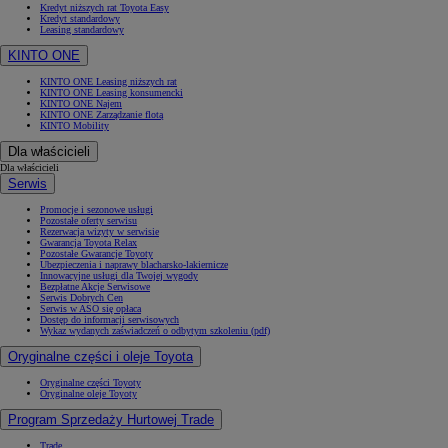
Kredyt niższych rat Toyota Easy
Kredyt standardowy
Leasing standardowy
KINTO ONE
KINTO ONE Leasing niższych rat
KINTO ONE Leasing konsumencki
KINTO ONE Najem
KINTO ONE Zarządzanie flotą
KINTO Mobility
Dla właścicieli
Dla właścicieli
Serwis
Promocje i sezonowe usługi
Pozostałe oferty serwisu
Rezerwacja wizyty w serwisie
Gwarancja Toyota Relax
Pozostałe Gwarancje Toyoty
Ubezpieczenia i naprawy blacharsko-lakiernicze
Innowacyjne usługi dla Twojej wygody
Bezpłatne Akcje Serwisowe
Serwis Dobrych Cen
Serwis w ASO się opłaca
Dostęp do informacji serwisowych
Wykaz wydanych zaświadczeń o odbytym szkoleniu (pdf)
Oryginalne części i oleje Toyota
Oryginalne części Toyoty
Oryginalne oleje Toyoty
Program Sprzedaży Hurtowej Trade
Trade