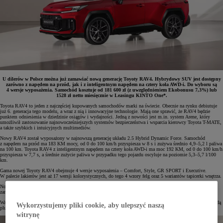
U dilerów w Polsce można już zamawiać nową generację Toyoty RAV4. Hybrydowy SUV jest dostępny
zarówno z napędem na przód, jak i z inteligentnym napędem na cztery koła AWD-i. Do wyboru są
4 wersje wyposażenia. Samochód kosztuje od 181 600 zł (z uwzględnieniem Ekobonusu 7,3%) lub
1528 zł netto miesięcznie w Leasingu KINTO One*.
Toyota RAV4 to jeden z najczęściej kupowanych samochodów marki na świecie. Obecnie na rynku debiutuje
już 6. generacja tego modelu, a wraz z nią i innowacyjne technologie. Mają one sprawić, że RAV4 będzie
punktem odniesienia w dziedzinie osiągów i wydajności. Jedną z nowości jest m.in. system Arene, który
umożliwił zastosowanie najnowocześniejszych systemów bezpieczeństwa i wsparcia kierowcy Toyota T-MATE,
a także szybkich i intuicyjnych multimediów.
Nowy RAV4 został wyposażony w najnowszą generację układu 2.5 Hybrid Dynamic Force. Samochód
z napędem na przód ma 183 KM mocy, od 0 do 100 km/h przyspiesza w 8 s i zużywa średnio 4,9–5,2 l paliwa
na 100 km. Toyota RAV4 z inteligentnym napędem na cztery koła AWD-i ma moc 192 KM, od 0 do 100 km/h
przyspiesza w 7,7 s, a średnie zużycie paliwa w przypadku tego pojazdu oscyluje na poziomie 5,3–5,7 l/100
km.
Gama nowej Toyoty RAV4 obejmuje 4 wersje wyposażenia – Comfort, Style, GR SPORT i Executive.
W palecie lakierów jest aż 17 wersji kolorystycznych, do tego 4 wzory felg oraz 5 wariantów tapicerki wnętrza.
Nowa Toyota RAV4 kosztuje od 181 600 zł (z uwzględnieniem Ekobonusu 7,3%). Samochód można już
zamawiać w salonach Toyoty.
Warto tu wspomnieć, że w późniejszym terminie do oferty ma również dołączyć nowa Toyota RAV4 z hybrydą
Wykorzystujemy pliki cookie, aby ulepszyć naszą
plug-in najnowszej generacji.
witrynę