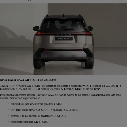
Nowa Toyota RAV4 GR SPORT od 225 200 zł
Toyota RAV4 w wersji GR SPORT jest dostępna wyłącznie z napędem AWD-i i kosztuje od 225 500 zł (z
Ekobonusem 7,3%) lub od 1979 zł netto miesięcznie w Leasingu KINTO One dla firm*.
Inspirowana sukcesami zespołu TOYOTA GAZOO Racing wersja to najbardziej dynamiczna odmiana tego
modelu. Samochód wyposażono w:
zmodyfikowane zawieszenie przednie i tylne,
20" felgi aluminiowe GR SPORT z oponami 235/50 R20,
przedni i tylny zderzak w stylistyce GR SPORT,
poszerzone nadkola GR SPORT,