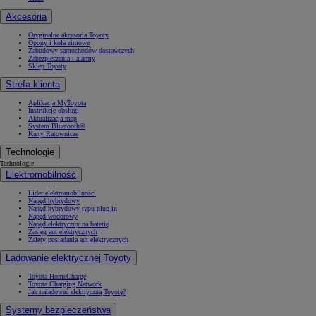
Akcesoria
Oryginalne akcesoria Toyoty
Opony i koła zimowe
Zabudowy samochodów dostawczych
Zabezpieczenia i alarmy
Sklep Toyoty
Strefa klienta
Aplikacja MyToyota
Instrukcje obsługi
Aktualizacja map
System Bluetooth®
Karty Ratownicze
Technologie
Technologie
Elektromobilność
Lider elektromobilności
Napęd hybrydowy
Napęd hybrydowy typu plug-in
Napęd wodorowy
Napęd elektryczny na baterię
Zasięg aut elektrycznych
Zalety posiadania aut elektrycznych
Ładowanie elektrycznej Toyoty
Toyota HomeCharge
Toyota Charging Network
Jak naładować elektryczną Toyotę?
Systemy bezpieczeństwa