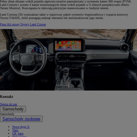
Pełny obraz obszaru wokół pojazdu zapewnia monitor panoramiczny z systemem kamer 360 stopni (PVM)
Land Cruisera i system 4 kamer monitorujących obraz wokół pojazdu w 6 różnych perspektywach (Multi-
Terrain Monitor). Rozwiązania te ułatwiają precyzyjne manewrowanie w trudnym terenie.
Land Cruisera 250 wyposażono także w najnowszy pakiet systemów bezpieczeństwa i wsparcia kierowcy
Toyota T-MATE, które pomagają uniknąć zderzenia lub zminimalizować jego skutki.
Press Kit nowej Toyoty Land Cruiser
Kontakt
Napisz do nas
Samochody
Samochody
Samochody osobowe
Nowe Aygo X
Yaris
GR Yaris
Yaris Cross