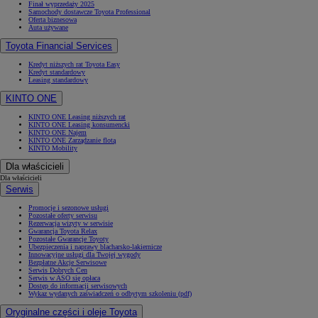
Finał wyprzedaży 2025
Samochody dostawcze Toyota Professional
Oferta biznesowa
Auta używane
Toyota Financial Services
Kredyt niższych rat Toyota Easy
Kredyt standardowy
Leasing standardowy
KINTO ONE
KINTO ONE Leasing niższych rat
KINTO ONE Leasing konsumencki
KINTO ONE Najem
KINTO ONE Zarządzanie flotą
KINTO Mobility
Dla właścicieli
Dla właścicieli
Serwis
Promocje i sezonowe usługi
Pozostałe oferty serwisu
Rezerwacja wizyty w serwisie
Gwarancja Toyota Relax
Pozostałe Gwarancje Toyoty
Ubezpieczenia i naprawy blacharsko-lakiernicze
Innowacyjne usługi dla Twojej wygody
Bezpłatne Akcje Serwisowe
Serwis Dobrych Cen
Serwis w ASO się opłaca
Dostęp do informacji serwisowych
Wykaz wydanych zaświadczeń o odbytym szkoleniu (pdf)
Oryginalne części i oleje Toyota