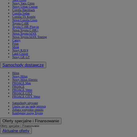
Nowy Yaris Cross
Nowy Urban Cruiser
Corolla Hatchback
Corolla Sedan
Corolla TS Kombi
Nowa Corolla Cross
Toyota C-HR
Toyota C-HR Plug-in
Nowa Toyota C-HR+
Nowa Toyota bZ4X
Nowa Toyota bZ4X Touring
Camry
Prius
Mirai
Nowy RAV4
Land Cruiser
Nowy GR GT
Samochody dostawcze
Hilux
Nowy Hilux
Nowy Hilux Electric
PROACE Max
PROACE
PROACE Verso
PROACE CITY
PROACE CITY Verso
Samochody używane
Umów się na jazdę testową
Zobacz wszystkie cenniki
Konfiguruj swoją Toyotę
Oferty specjalne i Finansowanie
Oferty specjalne i Finansowanie
Aktualne oferty