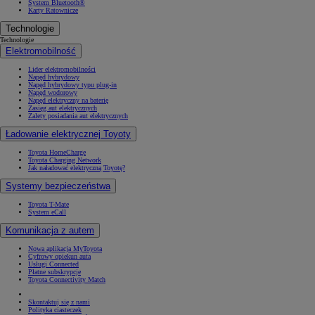
System Bluetooth®
Karty Ratownicze
Technologie
Technologie
Elektromobilność
Lider elektromobilności
Napęd hybrydowy
Napęd hybrydowy typu plug-in
Napęd wodorowy
Napęd elektryczny na baterię
Zasięg aut elektrycznych
Zalety posiadania aut elektrycznych
Ładowanie elektrycznej Toyoty
Toyota HomeCharge
Toyota Charging Network
Jak naładować elektryczną Toyotę?
Systemy bezpieczeństwa
Toyota T-Mate
System eCall
Komunikacja z autem
Nowa aplikacja MyToyota
Cyfrowy opiekun auta
Usługi Connected
Płatne subskrypcje
Toyota Connectivity Match
Skontaktuj się z nami
Polityka ciasteczek