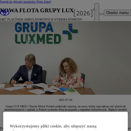
Przejdź do głównej zawartości
(Press Enter)
NOWA FLOTA GRUPY LUX MED
Otwórz menu
SIEĆ PLACÓWEK AMBULATORYJNYCH WYBIERA HYBRYDY
2021-07-20
Grupa LUX MED i Toyota Motor Poland podpisały umowę, na mocy której największa sieć placówek
ambulatoryjnych i szpitali w Polsce wymieni flotę na pojazdy z napędem hybrydowym. Będą to modele
Toyoty z najpopularniejszych segmentów, w tym
Yarisy
i
Corolle
. Kontrakt będzie realizowany w systemie
najmu długoterminowego
KINTO One
.
Wykorzystujemy pliki cookie, aby ulepszyć naszą
Prezes Grupy LUX MED Anna Rulkiewicz i dr Jacek Pawlak, prezydent Toyota Motor Poland i Toyota Central