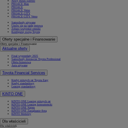
Nowy Hilux Electric
PROACE Max
PROACE
PROACE Verso
PROACE CITY
PROACE CITY Verso
Samochody używane
Umów się na jazdę testową
Zobacz wszystkie cenniki
Konfiguruj swoją Toyotę
Oferty specjalne i Finansowanie
Oferty specjalne i Finansowanie
Aktualne oferty
Finał wyprzedaży 2025
Samochody dostawcze Toyota Professional
Oferta biznesowa
Auta używane
Toyota Financial Services
Kredyt niższych rat Toyota Easy
Kredyt standardowy
Leasing standardowy
KINTO ONE
KINTO ONE Leasing niższych rat
KINTO ONE Leasing konsumencki
KINTO ONE Najem
KINTO ONE Zarządzanie flotą
KINTO Mobility
Dla właścicieli
Dla właścicieli