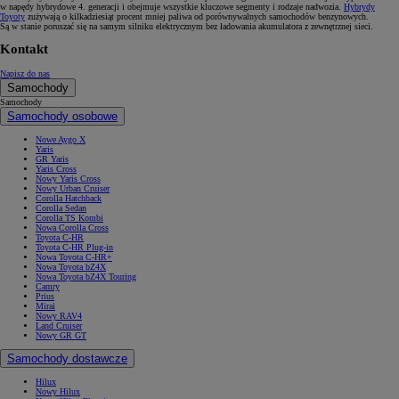
w napędy hybrydowe 4. generacji i obejmuje wszystkie kluczowe segmenty i rodzaje nadwozia.
Hybrydy
Toyoty
zużywają o kilkadziesiąt procent mniej paliwa od porównywalnych samochodów benzynowych.
Są w stanie poruszać się na samym silniku elektrycznym bez ładowania akumulatora z zewnętrznej sieci.
Kontakt
Napisz do nas
Samochody
Samochody
Samochody osobowe
Nowe Aygo X
Yaris
GR Yaris
Yaris Cross
Nowy Yaris Cross
Nowy Urban Cruiser
Corolla Hatchback
Corolla Sedan
Corolla TS Kombi
Nowa Corolla Cross
Toyota C-HR
Toyota C-HR Plug-in
Nowa Toyota C-HR+
Nowa Toyota bZ4X
Nowa Toyota bZ4X Touring
Camry
Prius
Mirai
Nowy RAV4
Land Cruiser
Nowy GR GT
Samochody dostawcze
Hilux
Nowy Hilux