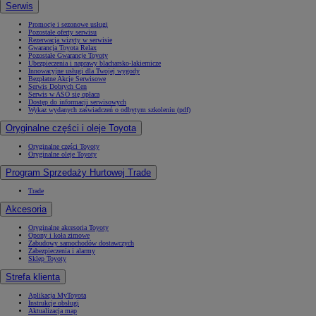
Serwis
Promocje i sezonowe usługi
Pozostałe oferty serwisu
Rezerwacja wizyty w serwisie
Gwarancja Toyota Relax
Pozostałe Gwarancje Toyoty
Ubezpieczenia i naprawy blacharsko-lakiernicze
Innowacyjne usługi dla Twojej wygody
Bezpłatne Akcje Serwisowe
Serwis Dobrych Cen
Serwis w ASO się opłaca
Dostęp do informacji serwisowych
Wykaz wydanych zaświadczeń o odbytym szkoleniu (pdf)
Oryginalne części i oleje Toyota
Oryginalne części Toyoty
Oryginalne oleje Toyoty
Program Sprzedaży Hurtowej Trade
Trade
Akcesoria
Oryginalne akcesoria Toyoty
Opony i koła zimowe
Zabudowy samochodów dostawczych
Zabezpieczenia i alarmy
Sklep Toyoty
Strefa klienta
Aplikacja MyToyota
Instrukcje obsługi
Aktualizacja map