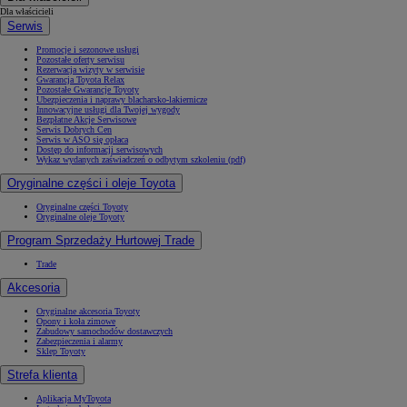
Dla właścicieli
Serwis
Promocje i sezonowe usługi
Pozostałe oferty serwisu
Rezerwacja wizyty w serwisie
Gwarancja Toyota Relax
Pozostałe Gwarancje Toyoty
Ubezpieczenia i naprawy blacharsko-lakiernicze
Innowacyjne usługi dla Twojej wygody
Bezpłatne Akcje Serwisowe
Serwis Dobrych Cen
Serwis w ASO się opłaca
Dostęp do informacji serwisowych
Wykaz wydanych zaświadczeń o odbytym szkoleniu (pdf)
Oryginalne części i oleje Toyota
Oryginalne części Toyoty
Oryginalne oleje Toyoty
Program Sprzedaży Hurtowej Trade
Trade
Akcesoria
Oryginalne akcesoria Toyoty
Opony i koła zimowe
Zabudowy samochodów dostawczych
Zabezpieczenia i alarmy
Sklep Toyoty
Strefa klienta
Aplikacja MyToyota