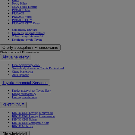
Hilux
Nowy Hilux
Nowy Hilux Electric
PROACE Max
PROACE
PROACE Verso
PROACE CITY
PROACE CITY Verso
Samochody używane
Umów się na jazdę testową
Zobacz wszystkie cenniki
Konfiguruj swoją Toyotę
Oferty specjalne i Finansowanie
Oferty specjalne i Finansowanie
Aktualne oferty
Finał wyprzedaży 2025
Samochody dostawcze Toyota Professional
Oferta biznesowa
Auta używane
Toyota Financial Services
Kredyt niższych rat Toyota Easy
Kredyt standardowy
Leasing standardowy
KINTO ONE
KINTO ONE Leasing niższych rat
KINTO ONE Leasing konsumencki
KINTO ONE Najem
KINTO ONE Zarządzanie flotą
KINTO Mobility
Dla właścicieli