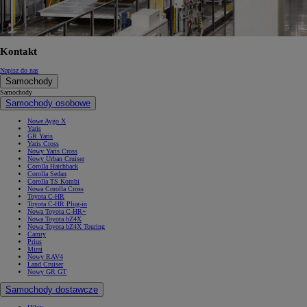
Kontakt
Napisz do nas
Samochody
Samochody
Samochody osobowe
Nowe Aygo X
Yaris
GR Yaris
Yaris Cross
Nowy Yaris Cross
Nowy Urban Cruiser
Corolla Hatchback
Corolla Sedan
Corolla TS Kombi
Nowa Corolla Cross
Toyota C-HR
Toyota C-HR Plug-in
Nowa Toyota C-HR+
Nowa Toyota bZ4X
Nowa Toyota bZ4X Touring
Camry
Prius
Mirai
Nowy RAV4
Land Cruiser
Nowy GR GT
Samochody dostawcze