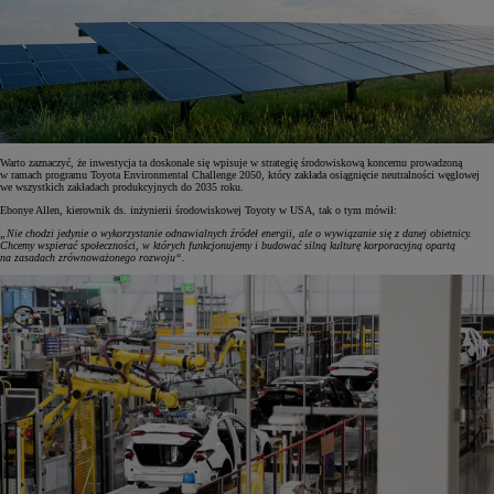
Warto zaznaczyć, że inwestycja ta doskonale się wpisuje w strategię środowiskową koncernu prowadzoną
w ramach programu Toyota Environmental Challenge 2050, który zakłada osiągnięcie neutralności węglowej
we wszystkich zakładach produkcyjnych do 2035 roku.
Ebonye Allen, kierownik ds. inżynierii środowiskowej Toyoty w USA, tak o tym mówił:
„Nie chodzi jedynie o wykorzystanie odnawialnych źródeł energii, ale o wywiązanie się z danej obietnicy.
Chcemy wspierać społeczności, w których funkcjonujemy i budować silną kulturę korporacyjną opartą
na zasadach zrównoważonego rozwoju“.