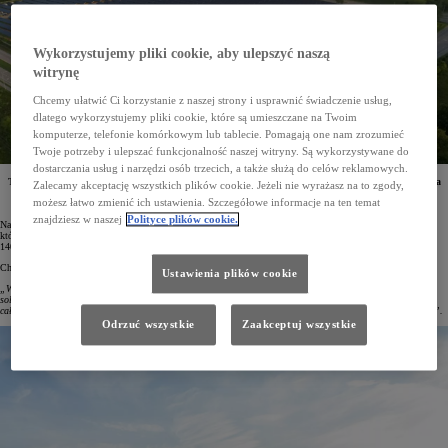
Wykorzystujemy pliki cookie, aby ulepszyć naszą
witrynę
Chcemy ułatwić Ci korzystanie z naszej strony i usprawnić świadczenie usług,
dlatego wykorzystujemy pliki cookie, które są umieszczane na Twoim
komputerze, telefonie komórkowym lub tablecie. Pomagają one nam zrozumieć
Twoje potrzeby i ulepszać funkcjonalność naszej witryny. Są wykorzystywane do
dostarczania usług i narzędzi osób trzecich, a także służą do celów reklamowych.
Toyota Kentucky w Georgetown to największy zakład produkcyjny Toyoty na świecie. Uruchomiona
Zalecamy akceptację wszystkich plików cookie. Jeżeli nie wyrażasz na to zgody,
w nim została nowa farma paneli słonecznych, a od 2026 roku w fabryce rozpocznie się produkcja
możesz łatwo zmienić ich ustawienia. Szczegółowe informacje na ten temat
nowego w pełni elektrycznego modelu na rynek amerykański.
znajdziesz w naszej
Polityce plików cookie.
Na terenie zakładu Toyota Kentucky w Georgetown powstała blisko trzydziestoakrowa farma fotowoltaiczna,
która rocznie będzie generować około 15 mln kilowatogodzin czystej energii. Odpowiada to zapotrzebowaniu
1400 amerykańskich gospodarstw domowych.
Chad Miller, wiceprezes ds. produkcji w zakładzie Toyota Kentucky, mówiąc o tym projekcie, podkreślił:
Ustawienia plików cookie
„W Toyocie wierzymy, że budujemy coś więcej niż tylko samochody – budujemy przyszłość. Nowa instalacja
solarna to wyraz naszej determinacji i chęci dostosowania działalności operacyjnej do celów redukcji
całkowitego wpływu Toyoty na środowisko. Ten projekt to odzwierciedlenie naszych wartości i zobowiązań”.
Odrzuć wszystkie
Zaakceptuj wszystkie