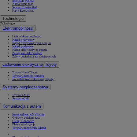
Instrukcje obsługi
Aktualizacja map
System Bluetooth®
Karty Ratownicze
Technologie
Technologie
Elektromobilność
Lider elektromobilności
Napęd hybrydowy
Napęd hybrydowy typu plug-in
Napęd wodorowy
Napęd elektryczny na baterię
Zasięg aut elektrycznych
Zalety posiadania aut elektrycznych
Ładowanie elektrycznej Toyoty
Toyota HomeCharge
Toyota Charging Network
Jak naładować elektryczną Toyotę?
Systemy bezpieczeństwa
Toyota T-Mate
System eCall
Komunikacja z autem
Nowa aplikacja MyToyota
Cyfrowy opiekun auta
Usługi Connected
Płatne subskrypcje
Toyota Connectivity Match