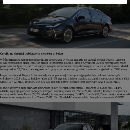
Corolla najchętniej wybieranym modelem w Polsce
Wśród dziesięciu najpopularniejszych aut osobowych w Polsce znalazło się aż pięć modeli Toyoty. Liderem
w tym zestawieniu niezmiennie od trzech lat pozostaje Corolla, która z wynikiem 26 850 egzemplarzy może
poszczycić się tym, że jest co czwartym nowym samochodem zarejestrowanym w Polsce w 2023 roku. Model
ten uzyskał aż 28,9% udziału segmencie C, przy czym w samym grudniu z salonów wyjechało aż 2768 sztuk.
Innymi modelami Toyoty, które znalazły się w pierwszej dziesiątce najpopularniejszych aut osobowych
w Polsce w 2023 roku, są kolejno: Yaris (13 459 egz.) na miejscu trzecim, tuż za nim na czwartej lokacie Yaris
Cross (13 402 egz.), Toyota C-HR (10 629 egz.) na pozycji siódmej oraz dziewiąty RAV4 (8366 egz.).
Modele Toyoty z dużą przewagą przewodzą także w swoich segmentach. I tak Aygo X (3359 egz., 34,1%
udziału) zajmuje pierwszą pozycję w kategorii najmniejszych aut, Yaris (26,8% udziału) lideruje w segmencie
aut miejskich, Yaris Cross (22,7% udziału) to najpopularniejszy B-SUV, Corolla (28,9% udziału) zdominowała
kategorię aut kompaktowych, a Toyota C-HR (14,1% udziału) nie ma sobie równych w segmencie C-SUV.