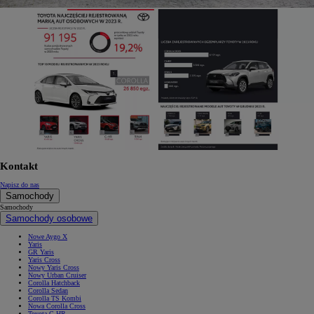
Kontakt
Napisz do nas
Samochody
Samochody
Samochody osobowe
Nowe Aygo X
Yaris
GR Yaris
Yaris Cross
Nowy Yaris Cross
Nowy Urban Cruiser
Corolla Hatchback
Corolla Sedan
Corolla TS Kombi
Nowa Corolla Cross
Toyota C-HR