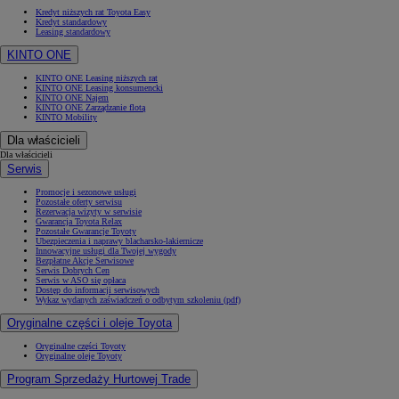
Kredyt niższych rat Toyota Easy
Kredyt standardowy
Leasing standardowy
KINTO ONE
KINTO ONE Leasing niższych rat
KINTO ONE Leasing konsumencki
KINTO ONE Najem
KINTO ONE Zarządzanie flotą
KINTO Mobility
Dla właścicieli
Dla właścicieli
Serwis
Promocje i sezonowe usługi
Pozostałe oferty serwisu
Rezerwacja wizyty w serwisie
Gwarancja Toyota Relax
Pozostałe Gwarancje Toyoty
Ubezpieczenia i naprawy blacharsko-lakiernicze
Innowacyjne usługi dla Twojej wygody
Bezpłatne Akcje Serwisowe
Serwis Dobrych Cen
Serwis w ASO się opłaca
Dostęp do informacji serwisowych
Wykaz wydanych zaświadczeń o odbytym szkoleniu (pdf)
Oryginalne części i oleje Toyota
Oryginalne części Toyoty
Oryginalne oleje Toyoty
Program Sprzedaży Hurtowej Trade