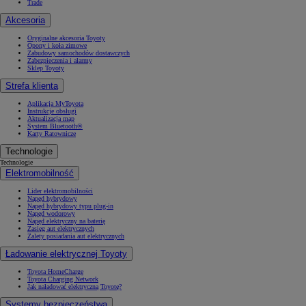
Trade
Akcesoria
Oryginalne akcesoria Toyoty
Opony i koła zimowe
Zabudowy samochodów dostawczych
Zabezpieczenia i alarmy
Sklep Toyoty
Strefa klienta
Aplikacja MyToyota
Instrukcje obsługi
Aktualizacja map
System Bluetooth®
Karty Ratownicze
Technologie
Technologie
Elektromobilność
Lider elektromobilności
Napęd hybrydowy
Napęd hybrydowy typu plug-in
Napęd wodorowy
Napęd elektryczny na baterię
Zasięg aut elektrycznych
Zalety posiadania aut elektrycznych
Ładowanie elektrycznej Toyoty
Toyota HomeCharge
Toyota Charging Network
Jak naładować elektryczną Toyotę?
Systemy bezpieczeństwa