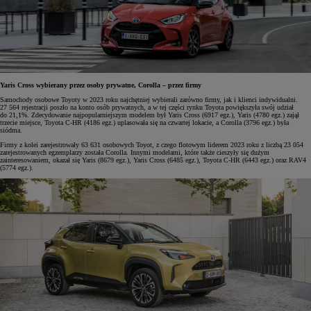
Yaris Cross wybierany przez osoby prywatne, Corolla – przez firmy
Samochody osobowe Toyoty w 2023 roku najchętniej wybierali zarówno firmy, jak i klienci indywidualni.
27 564 rejestracji poszło na konto osób prywatnych, a w tej części rynku Toyota powiększyła swój udział
do 21,1%. Zdecydowanie najpopularniejszym modelem był Yaris Cross (6917 egz.), Yaris (4780 egz.) zajął
trzecie miejsce, Toyota C-HR (4186 egz.) uplasowała się na czwartej lokacie, a Corolla (3796 egz.) była
siódma.
Firmy z kolei zarejestrowały 63 631 osobowych Toyot, z czego flotowym liderem 2023 roku z liczbą 23 054
zarejestrowanych egzemplarzy została Corolla. Innymi modelami, które także cieszyły się dużym
zainteresowaniem, okazał się Yaris (8679 egz.), Yaris Cross (6485 egz.), Toyota C-HR (6443 egz.) oraz RAV4
(5774 egz.).