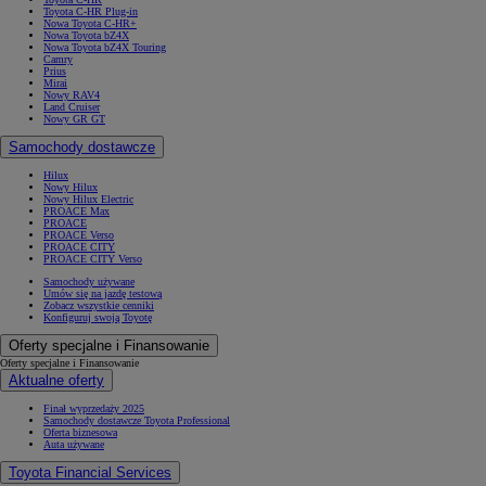
Toyota C-HR Plug-in
Nowa Toyota C-HR+
Nowa Toyota bZ4X
Nowa Toyota bZ4X Touring
Camry
Prius
Mirai
Nowy RAV4
Land Cruiser
Nowy GR GT
Samochody dostawcze
Hilux
Nowy Hilux
Nowy Hilux Electric
PROACE Max
PROACE
PROACE Verso
PROACE CITY
PROACE CITY Verso
Samochody używane
Umów się na jazdę testową
Zobacz wszystkie cenniki
Konfiguruj swoją Toyotę
Oferty specjalne i Finansowanie
Oferty specjalne i Finansowanie
Aktualne oferty
Finał wyprzedaży 2025
Samochody dostawcze Toyota Professional
Oferta biznesowa
Auta używane
Toyota Financial Services