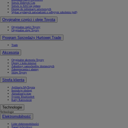
Serwis Dobrych Cen
Serwis w ASO się opłaca
Dostęp do informacji serwisowych
Wykaz wydanych zaświadczeń o odbytym szkoleniu (pdf)
Oryginalne części i oleje Toyota
Oryginalne części Toyoty
Oryginalne oleje Toyoty
Program Sprzedaży Hurtowej Trade
Trade
Akcesoria
Oryginalne akcesoria Toyoty
Opony i koła zimowe
Zabudowy samochodów dostawczych
Zabezpieczenia i alarmy
Sklep Toyoty
Strefa klienta
Aplikacja MyToyota
Instrukcje obsługi
Aktualizacja map
System Bluetooth®
Karty Ratownicze
Technologie
Technologie
Elektromobilność
Lider elektromobilności
Napęd hybrydowy