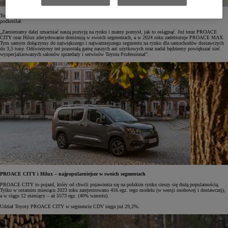
Tomasz Suliga, Regional LCV Manager Toyota Central Europe, mówiąc o dalszych planach koncernu,
podkreślał:
„Zamierzamy dalej umacniać naszą pozycję na rynku i mamy pomysł, jak to osiągnąć. Już teraz PROACE
CITY oraz Hilux zdecydowanie dominują w swoich segmentach, a w 2024 roku zadebiutuje PROACE MAX.
Tym samym dołączymy do największego i najważniejszego segmentu na rynku dla samochodów dostawczych
do 3,5 tony. Odświeżymy też pozostałą gamę naszych aut użytkowych oraz nadal będziemy powiększać sieć
wyspecjalizowanych salonów sprzedaży i serwisów Toyota Professional”.
PROACE CITY i Hilux – najpopularniejsze w swoich segmentach
PROACE CITY to pojazd, który od chwili pojawienia się na polskim rynku cieszy się dużą popularnością.
Tylko w ostatnim miesiącu 2023 roku zarejestrowano 416 egz. tego modelu (w wersji osobowej i dostawczej),
a w ciągu 12 miesięcy – aż 5573 egz. (40% wzrostu).
Udział Toyoty PROACE CITY w segmencie CDV sięga już 29,2%.