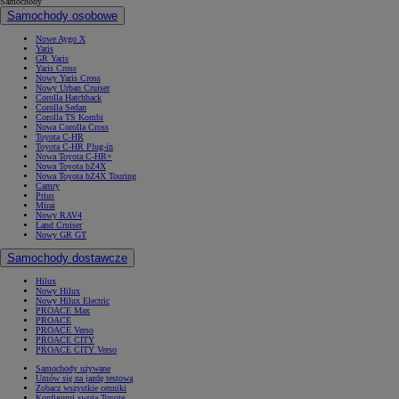
Samochody
Samochody osobowe
Nowe Aygo X
Yaris
GR Yaris
Yaris Cross
Nowy Yaris Cross
Nowy Urban Cruiser
Corolla Hatchback
Corolla Sedan
Corolla TS Kombi
Nowa Corolla Cross
Toyota C-HR
Toyota C-HR Plug-in
Nowa Toyota C-HR+
Nowa Toyota bZ4X
Nowa Toyota bZ4X Touring
Camry
Prius
Mirai
Nowy RAV4
Land Cruiser
Nowy GR GT
Samochody dostawcze
Hilux
Nowy Hilux
Nowy Hilux Electric
PROACE Max
PROACE
PROACE Verso
PROACE CITY
PROACE CITY Verso
Samochody używane
Umów się na jazdę testową
Zobacz wszystkie cenniki
Konfiguruj swoją Toyotę