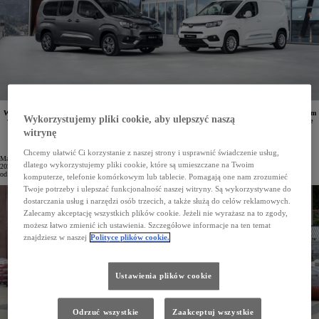
W 2023 roku zarejestrowano 10 128 samochodów użytkowych marki Toyota. W porównaniu z rokiem
Wykorzystujemy pliki cookie, aby ulepszyć naszą
wcześniejszym jest to wzrost o 34%. W 2024 roku gama modelowa Toyota Professional nadal będzie
poszerzana, a sieć sprzedaży rozwijana.
witrynę
Chcemy ułatwić Ci korzystanie z naszej strony i usprawnić świadczenie usług,
Marka Toyota Professional zyskuje coraz silniejszą pozycję na polskim rynku. Tylko od stycznia do grudnia
dlatego wykorzystujemy pliki cookie, które są umieszczane na Twoim
2023 roku zarejestrowano 10 128 aut użytkowych japońskiego producenta. To rezultat o 34% lepszy
od uzyskanego w 2022 roku.
komputerze, telefonie komórkowym lub tablecie. Pomagają one nam zrozumieć
Twoje potrzeby i ulepszać funkcjonalność naszej witryny. Są wykorzystywane do
dostarczania usług i narzędzi osób trzecich, a także służą do celów reklamowych.
Zalecamy akceptację wszystkich plików cookie. Jeżeli nie wyrażasz na to zgody,
możesz łatwo zmienić ich ustawienia. Szczegółowe informacje na ten temat
znajdziesz w naszej
Polityce plików cookie.
Ustawienia plików cookie
Odrzuć wszystkie
Zaakceptuj wszystkie