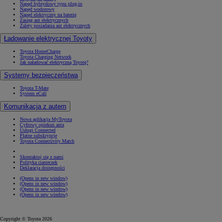
Napęd hybrydowy typu plug-in
Napęd wodorowy
Napęd elektryczny na baterię
Zasięg aut elektrycznych
Zalety posiadania aut elektrycznych
Ładowanie elektrycznej Toyoty
Toyota HomeCharge
Toyota Charging Network
Jak naładować elektryczną Toyotę?
Systemy bezpieczeństwa
Toyota T-Mate
System eCall
Komunikacja z autem
Nowa aplikacja MyToyota
Cyfrowy opiekun auta
Usługi Connected
Płatne subskrypcje
Toyota Connectivity Match
Skontaktuj się z nami
Polityka ciasteczek
Deklaracja dostępności
(Opens in new window)
(Opens in new window)
(Opens in new window)
(Opens in new window)
Copyright © Toyota 2026