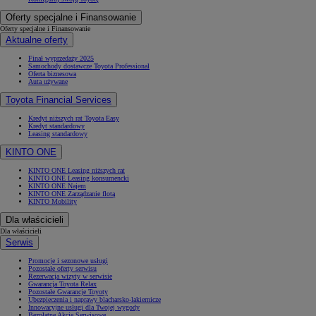
Oferty specjalne i Finansowanie
Oferty specjalne i Finansowanie
Aktualne oferty
Finał wyprzedaży 2025
Samochody dostawcze Toyota Professional
Oferta biznesowa
Auta używane
Toyota Financial Services
Kredyt niższych rat Toyota Easy
Kredyt standardowy
Leasing standardowy
KINTO ONE
KINTO ONE Leasing niższych rat
KINTO ONE Leasing konsumencki
KINTO ONE Najem
KINTO ONE Zarządzanie flotą
KINTO Mobility
Dla właścicieli
Dla właścicieli
Serwis
Promocje i sezonowe usługi
Pozostałe oferty serwisu
Rezerwacja wizyty w serwisie
Gwarancja Toyota Relax
Pozostałe Gwarancje Toyoty
Ubezpieczenia i naprawy blacharsko-lakiernicze
Innowacyjne usługi dla Twojej wygody
Bezpłatne Akcje Serwisowe