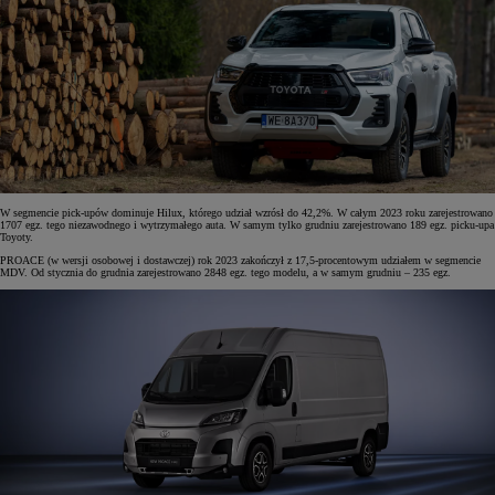
W segmencie pick-upów dominuje Hilux, którego udział wzrósł do 42,2%. W całym 2023 roku zarejestrowano
1707 egz. tego niezawodnego i wytrzymałego auta. W samym tylko grudniu zarejestrowano 189 egz. picku-upa
Toyoty.
PROACE (w wersji osobowej i dostawczej) rok 2023 zakończył z 17,5-procentowym udziałem w segmencie
MDV. Od stycznia do grudnia zarejestrowano 2848 egz. tego modelu, a w samym grudniu – 235 egz.