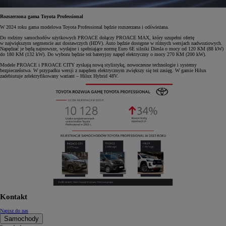
Rozszerzona gama Toyota Professional
W 2024 roku gama modelowa Toyota Professional będzie rozszerzana i odświeżana.
Do rodziny samochodów użytkowych PROACE dołączy PROACE MAX, który uzupełni ofertę
w największym segmencie aut dostawczych (HDV). Auto będzie dostępne w różnych wersjach nadwoziowych.
Napędzać je będą najnowsze, wydajne i spełniające normę Euro 6E silniki Diesla o mocy od 120 KM (88 kW)
do 180 KM (132 kW). Do wyboru będzie też bateryjny napęd elektryczny o mocy 270 KM (200 kW).
Modele PROACE i PROACE CITY zyskają nową stylistykę, nowoczesne technologie i systemy
bezpieczeństwa. W przypadku wersji z napędem elektrycznym zwiększy się też zasięg. W gamie Hilux
zadebiutuje zelektryfikowany wariant – Hilux Hybrid 48V.
Kontakt
Napisz do nas
Samochody