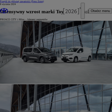
Przejdź do głównej zawartości
(Press Enter)
8 stycznia 2024
Intensywny wzrost marki Toyota Professional
Otwórz menu
PROACE CITY i Hilux – liderami segmentów