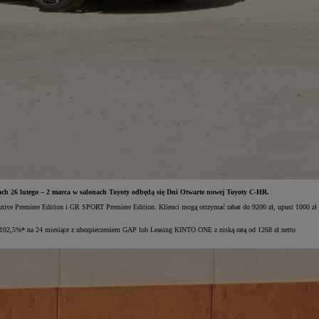
ach 26 lutego – 2 marca w salonach Toyoty odbędą się Dni Otwarte nowej Toyoty C-HR.
utive Premiere Edition i GR SPORT Premiere Edition. Klienci mogą otrzymać rabat do 9200 zł, upust 1000 zł
102,5%* na 24 miesiące z ubezpieczeniem GAP lub Leasing KINTO ONE z niską ratą od 1268 zł netto