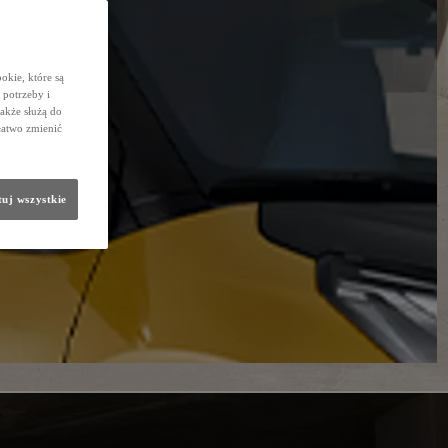
okie, które są
potrzeby i
także służą do
łatwo zmienić
uj wszystkie