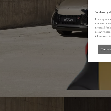
Wykorzystu
Chcemy ułatwi
umieszczane 
ulepszać funk
celów reklamo
ich ustawieni
Ustawie