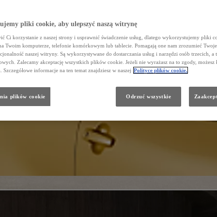
jemy pliki cookie, aby ulepszyć naszą witrynę
ć Ci korzystanie z naszej strony i usprawnić świadczenie usług, dlatego wykorzystujemy pliki co
na Twoim komputerze, telefonie komórkowym lub tablecie. Pomagają one nam zrozumieć Twoje 
cjonalność naszej witryny. Są wykorzystywane do dostarczania usług i narzędzi osób trzecich, a 
wych. Zalecamy akceptację wszystkich plików cookie. Jeżeli nie wyrażasz na to zgody, możesz 
a. Szczegółowe informacje na ten temat znajdziesz w naszej
Polityce plików cookie.
nia plików cookie
Odrzuć wszystkie
Zaakcept