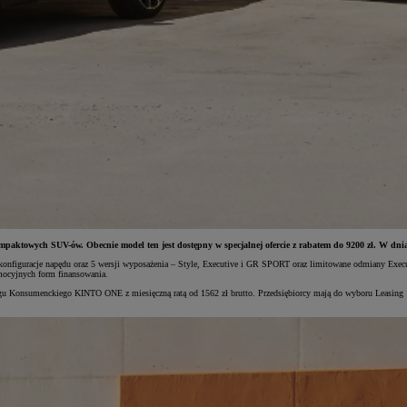
mpaktowych SUV-ów. Obecnie model ten jest dostępny w specjalnej ofercie z rabatem do 9200 zł. W dni
 konfiguracje napędu oraz 5 wersji wyposażenia – Style, Executive i GR SPORT oraz limitowane odmiany Exec
omocyjnych form finansowania.
gu Konsumenckiego KINTO ONE z miesięczną ratą od 1562 zł brutto. Przedsiębiorcy mają do wyboru Leasing 