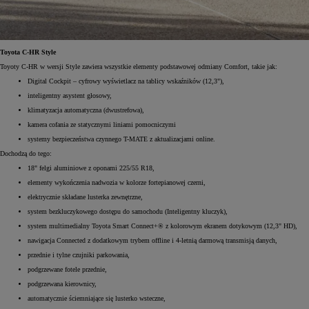
Toyota C-HR Style
Toyoty C-HR w wersji Style zawiera wszystkie elementy podstawowej odmiany Comfort, takie jak:
Digital Cockpit – cyfrowy wyświetlacz na tablicy wskaźników (12,3"),
inteligentny asystent głosowy,
klimatyzacja automatyczna (dwustrefowa),
kamera cofania ze statycznymi liniami pomocniczymi
systemy bezpieczeństwa czynnego T-MATE z aktualizacjami online.
Dochodzą do tego:
18" felgi aluminiowe z oponami 225/55 R18,
elementy wykończenia nadwozia w kolorze fortepianowej czerni,
elektrycznie składane lusterka zewnętrzne,
system bezkluczykowego dostępu do samochodu (Inteligentny kluczyk),
system multimedialny Toyota Smart Connect+® z kolorowym ekranem dotykowym (12,3" HD),
nawigacja Connected z dodatkowym trybem offline i 4-letnią darmową transmisją danych,
przednie i tylne czujniki parkowania,
podgrzewane fotele przednie,
podgrzewana kierownicy,
automatycznie ściemniające się lusterko wsteczne,