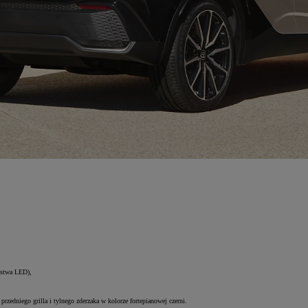
istwa LED),
edniego grilla i tylnego zderzaka w kolorze fortepianowej czerni.