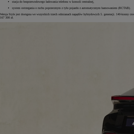
stacja do bezprzewodowego ładowania telefonu w konsoli centralnej,
system ostrzegania o ruchu poprzecznym z tyłu pojazdu z automatycznym hamowaniem (RCTAB).
Wersja Style jest dostępna we wszystkich trzech odmianach napędów hybrydowych 5. generacji. 140-konny cr
167 300 zł.