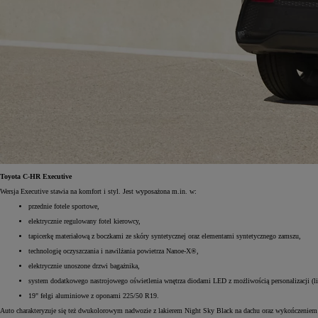
Od
105 300 zł
Corolla Hatchback
HYBRID
Toyota C-HR Executive
Wersja Executive stawia na komfort i styl. Jest wyposażona m.in. w:
przednie fotele sportowe,
elektrycznie regulowany fotel kierowcy,
tapicerkę materiałową z boczkami ze skóry syntetycznej oraz elementami syntetycznego zamszu,
technologię oczyszczania i nawilżania powietrza Nanoe-X®,
elektrycznie unoszone drzwi bagażnika,
system dodatkowego nastrojowego oświetlenia wnętrza diodami LED z możliwością personalizacji (l
19" felgi aluminiowe z oponami 225/50 R19.
Auto charakteryzuje się też dwukolorowym nadwozie z lakierem Night Sky Black na dachu oraz wykończeniem prz