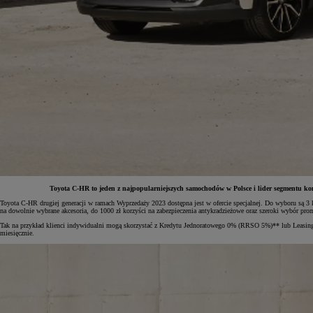
Toyota C-HR to jeden z najpopularniejszych samochodów w Polsce i lider segmentu ko
Toyota C-HR drugiej generacji w ramach Wyprzedaży 2023 dostępna jest w ofercie specjalnej. Do wyboru są 3
na dowolnie wybrane akcesoria, do 1000 zł korzyści na zabezpieczenia antykradzieżowe oraz szeroki wybór pr
Od
81 900 zł
Tak na przykład klienci indywidualni mogą skorzystać z Kredytu Jednoratowego 0% (RRSO 5%)** lub Leasin
miesięcznie.
Yaris Cross
HYBRID