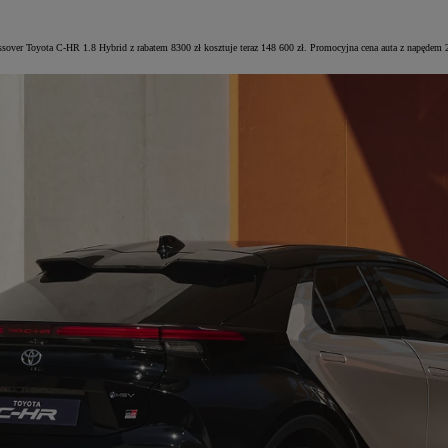
ossover Toyota C-HR 1.8 Hybrid z rabatem 8300 zł kosztuje teraz 148 600 zł. Promocyjna cena auta z napęde