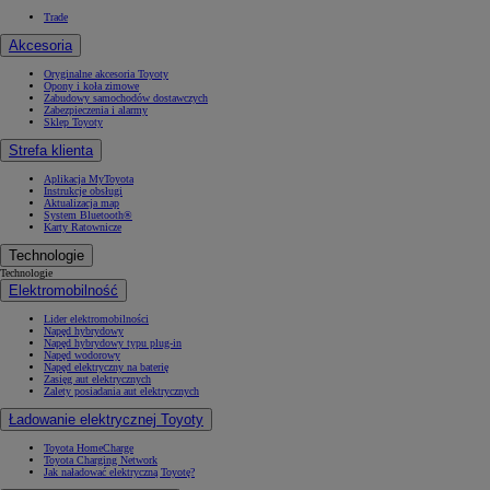
Trade
Akcesoria
Oryginalne akcesoria Toyoty
Opony i koła zimowe
Zabudowy samochodów dostawczych
Zabezpieczenia i alarmy
Sklep Toyoty
Strefa klienta
Aplikacja MyToyota
Instrukcje obsługi
Aktualizacja map
System Bluetooth®
Karty Ratownicze
Technologie
Technologie
Elektromobilność
Lider elektromobilności
Napęd hybrydowy
Napęd hybrydowy typu plug-in
Napęd wodorowy
Napęd elektryczny na baterię
Zasięg aut elektrycznych
Zalety posiadania aut elektrycznych
Ładowanie elektrycznej Toyoty
Toyota HomeCharge
Toyota Charging Network
Jak naładować elektryczną Toyotę?