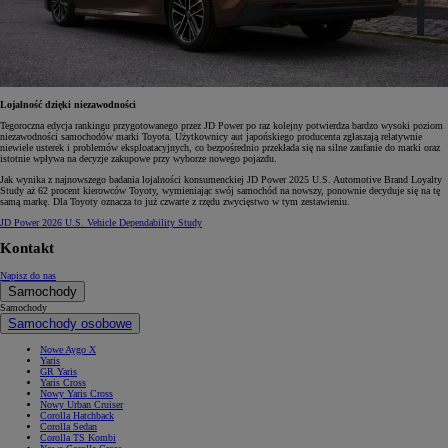
Lojalność dzięki niezawodności
Tegoroczna edycja rankingu przygotowanego przez JD Power po raz kolejny potwierdza bardzo wysoki poziom
niezawodności samochodów marki Toyota. Użytkownicy aut japońskiego producenta zgłaszają relatywnie
niewiele usterek i problemów eksploatacyjnych, co bezpośrednio przekłada się na silne zaufanie do marki oraz
istotnie wpływa na decyzje zakupowe przy wyborze nowego pojazdu.
Jak wynika z najnowszego badania lojalności konsumenckiej JD Power 2025 U.S. Automotive Brand Loyalty
Study aż 62 procent kierowców Toyoty, wymieniając swój samochód na nowszy, ponownie decyduje się na tę
samą markę. Dla Toyoty oznacza to już czwarte z rzędu zwycięstwo w tym zestawieniu.
JD Power 2026 U.S. Vehicle Dependability Study
Kontakt
Napisz do nas
Samochody
Samochody
Samochody osobowe
Nowe Aygo X
Yaris
GR Yaris
Yaris Cross
Nowy Yaris Cross
Nowy Urban Cruiser
Corolla Hatchback
Corolla Sedan
Corolla TS Kombi