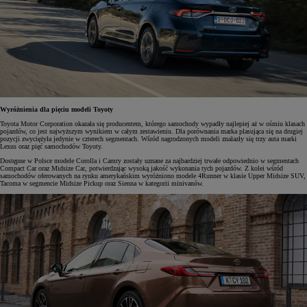
Wyróżnienia dla pięciu modeli Toyoty
Toyota Motor Corporation okazała się producentem, którego samochody wypadły najlepiej aż w ośmiu klasach
pojazdów, co jest najwyższym wynikiem w całym zestawieniu. Dla porównania marka plasująca się na drugiej
pozycji zwyciężyła jedynie w czterech segmentach. Wśród nagrodzonych modeli znalazły się trzy auta marki
Lexus oraz pięć samochodów Toyoty.
Dostępne w Polsce modele Corolla i Camry zostały uznane za najbardziej trwałe odpowiednio w segmentach
Compact Car oraz Midsize Car, potwierdzając wysoką jakość wykonania tych pojazdów. Z kolei wśród
samochodów oferowanych na rynku amerykańskim wyróżniono modele 4Runner w klasie Upper Midsize SUV,
Tacoma w segmencie Midsize Pickup oraz Sienna w kategorii minivanów.