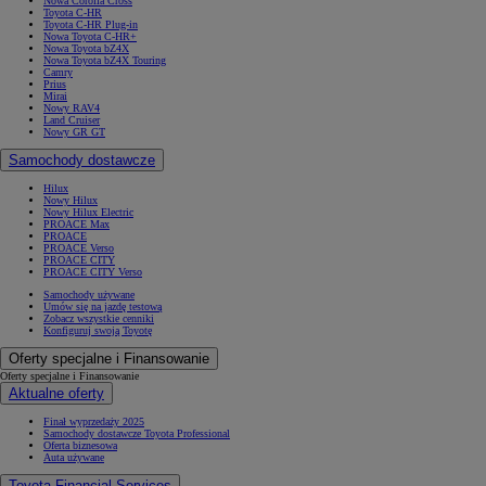
Nowa Corolla Cross
Toyota C-HR
Toyota C-HR Plug-in
Nowa Toyota C-HR+
Nowa Toyota bZ4X
Nowa Toyota bZ4X Touring
Camry
Prius
Mirai
Nowy RAV4
Land Cruiser
Nowy GR GT
Samochody dostawcze
Hilux
Nowy Hilux
Nowy Hilux Electric
PROACE Max
PROACE
PROACE Verso
PROACE CITY
PROACE CITY Verso
Samochody używane
Umów się na jazdę testową
Zobacz wszystkie cenniki
Konfiguruj swoją Toyotę
Oferty specjalne i Finansowanie
Oferty specjalne i Finansowanie
Aktualne oferty
Finał wyprzedaży 2025
Samochody dostawcze Toyota Professional
Oferta biznesowa
Auta używane
Toyota Financial Services