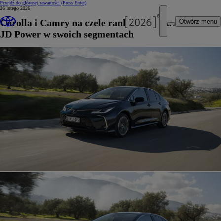
Przejdź do głównej zawartości
(Press Enter)
26 lutego 2026
Corolla i Camry na czele rankingu niezawodności
Otwórz menu
JD Power w swoich segmentach