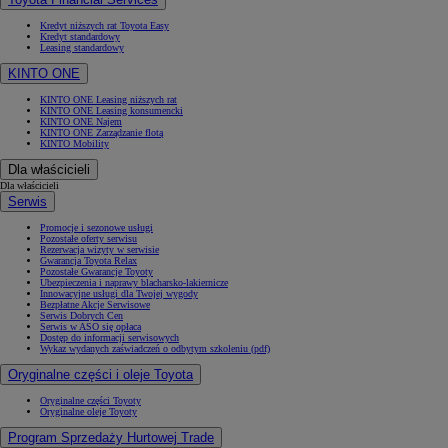
Kredyt niższych rat Toyota Easy
Kredyt standardowy
Leasing standardowy
KINTO ONE
KINTO ONE Leasing niższych rat
KINTO ONE Leasing konsumencki
KINTO ONE Najem
KINTO ONE Zarządzanie flotą
KINTO Mobility
Dla właścicieli
Dla właścicieli
Serwis
Promocje i sezonowe usługi
Pozostałe oferty serwisu
Rezerwacja wizyty w serwisie
Gwarancja Toyota Relax
Pozostałe Gwarancje Toyoty
Ubezpieczenia i naprawy blacharsko-lakiernicze
Innowacyjne usługi dla Twojej wygody
Bezpłatne Akcje Serwisowe
Serwis Dobrych Cen
Serwis w ASO się opłaca
Dostęp do informacji serwisowych
Wykaz wydanych zaświadczeń o odbytym szkoleniu (pdf)
Oryginalne części i oleje Toyota
Oryginalne części Toyoty
Oryginalne oleje Toyoty
Program Sprzedaży Hurtowej Trade