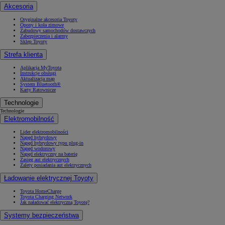
Akcesoria
Oryginalne akcesoria Toyoty
Opony i koła zimowe
Zabudowy samochodów dostawczych
Zabezpieczenia i alarmy
Sklep Toyoty
Strefa klienta
Aplikacja MyToyota
Instrukcje obsługi
Aktualizacja map
System Bluetooth®
Karty Ratownicze
Technologie
Technologie
Elektromobilność
Lider elektromobilności
Napęd hybrydowy
Napęd hybrydowy typu plug-in
Napęd wodorowy
Napęd elektryczny na baterię
Zasięg aut elektrycznych
Zalety posiadania aut elektrycznych
Ładowanie elektrycznej Toyoty
Toyota HomeCharge
Toyota Charging Network
Jak naładować elektryczną Toyotę?
Systemy bezpieczeństwa