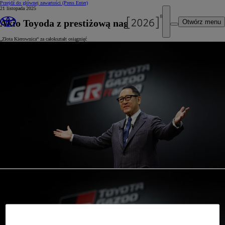
Przejdź do głównej zawartości
(Press Enter)
21 listopada 2025
Akio Toyoda z prestiżową nagrodą
Otwórz menu
„Złota Kierownica“ za całokształt osiągnięć