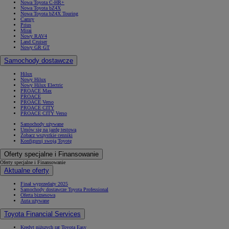
Nowa Toyota C-HR+
Nowa Toyota bZ4X
Nowa Toyota bZ4X Touring
Camry
Prius
Mirai
Nowy RAV4
Land Cruiser
Nowy GR GT
Samochody dostawcze
Hilux
Nowy Hilux
Nowy Hilux Electric
PROACE Max
PROACE
PROACE Verso
PROACE CITY
PROACE CITY Verso
Samochody używane
Umów się na jazdę testową
Zobacz wszystkie cenniki
Konfiguruj swoją Toyotę
Oferty specjalne i Finansowanie
Oferty specjalne i Finansowanie
Aktualne oferty
Finał wyprzedaży 2025
Samochody dostawcze Toyota Professional
Oferta biznesowa
Auta używane
Toyota Financial Services
Kredyt niższych rat Toyota Easy