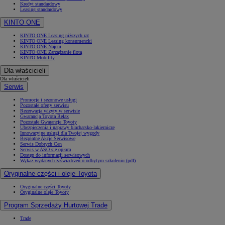
Kredyt standardowy
Leasing standardowy
KINTO ONE
KINTO ONE Leasing niższych rat
KINTO ONE Leasing konsumencki
KINTO ONE Najem
KINTO ONE Zarządzanie flotą
KINTO Mobility
Dla właścicieli
Dla właścicieli
Serwis
Promocje i sezonowe usługi
Pozostałe oferty serwisu
Rezerwacja wizyty w serwisie
Gwarancja Toyota Relax
Pozostałe Gwarancje Toyoty
Ubezpieczenia i naprawy blacharsko-lakiernicze
Innowacyjne usługi dla Twojej wygody
Bezpłatne Akcje Serwisowe
Serwis Dobrych Cen
Serwis w ASO się opłaca
Dostęp do informacji serwisowych
Wykaz wydanych zaświadczeń o odbytym szkoleniu (pdf)
Oryginalne części i oleje Toyota
Oryginalne części Toyoty
Oryginalne oleje Toyoty
Program Sprzedaży Hurtowej Trade
Trade