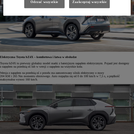
Odrzuć wszystkie
Zaakceptuj wszystkie
Elektryczna Toyota bZ4X – komfortowa i łatwa w obsłudze
Toyota bZ4X to pierwszy globalny model marki z bateryjnym napędem elektrycznym. Pojazd jest dostępny
z napędem na przednią oś lub w wersji z napędem na wszystkie koła.
Wersja z napędem na przednią oś z przodu ma zamontowany silnik elektryczny o mocy
204 KM i 265 Nm momentu obrotowego. Auto rozpędza się od 0 do 100 km/h w 7,5 s, a prędkość
maksymalna wynosi 160 km/h.