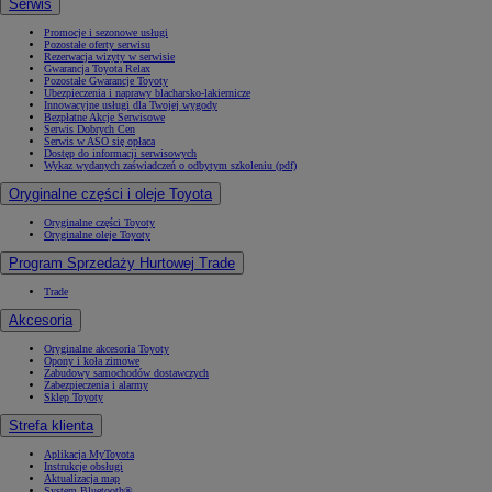
Serwis
Promocje i sezonowe usługi
Pozostałe oferty serwisu
Rezerwacja wizyty w serwisie
Gwarancja Toyota Relax
Pozostałe Gwarancje Toyoty
Ubezpieczenia i naprawy blacharsko-lakiernicze
Innowacyjne usługi dla Twojej wygody
Bezpłatne Akcje Serwisowe
Serwis Dobrych Cen
Serwis w ASO się opłaca
Dostęp do informacji serwisowych
Wykaz wydanych zaświadczeń o odbytym szkoleniu (pdf)
Oryginalne części i oleje Toyota
Oryginalne części Toyoty
Oryginalne oleje Toyoty
Program Sprzedaży Hurtowej Trade
Trade
Akcesoria
Oryginalne akcesoria Toyoty
Opony i koła zimowe
Zabudowy samochodów dostawczych
Zabezpieczenia i alarmy
Sklep Toyoty
Strefa klienta
Aplikacja MyToyota
Instrukcje obsługi
Aktualizacja map
System Bluetooth®