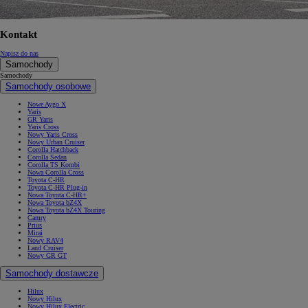
Kontakt
Napisz do nas
Samochody
Samochody
Samochody osobowe
Nowe Aygo X
Yaris
GR Yaris
Yaris Cross
Nowy Yaris Cross
Nowy Urban Cruiser
Corolla Hatchback
Corolla Sedan
Corolla TS Kombi
Nowa Corolla Cross
Toyota C-HR
Toyota C-HR Plug-in
Nowa Toyota C-HR+
Nowa Toyota bZ4X
Nowa Toyota bZ4X Touring
Camry
Prius
Mirai
Nowy RAV4
Land Cruiser
Nowy GR GT
Samochody dostawcze
Hilux
Nowy Hilux
Nowy Hilux Electric