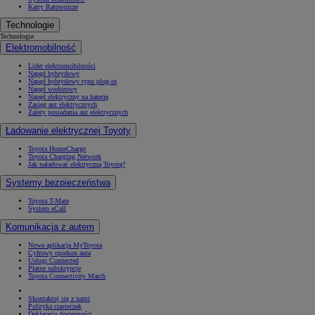
Karty Ratownicze
Technologie
Technologie
Elektromobilność
Lider elektromobilności
Napęd hybrydowy
Napęd hybrydowy typu plug-in
Napęd wodorowy
Napęd elektryczny na baterię
Zasięg aut elektrycznych
Zalety posiadania aut elektrycznych
Ładowanie elektrycznej Toyoty
Toyota HomeCharge
Toyota Charging Network
Jak naładować elektryczną Toyotę?
Systemy bezpieczeństwa
Toyota T-Mate
System eCall
Komunikacja z autem
Nowa aplikacja MyToyota
Cyfrowy opiekun auta
Usługi Connected
Płatne subskrypcje
Toyota Connectivity Match
Skontaktuj się z nami
Polityka ciasteczek
Deklaracja dostępności