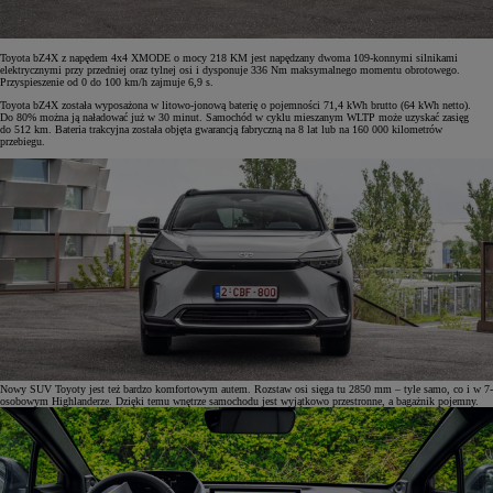
Toyota bZ4X z napędem 4x4 XMODE o mocy 218 KM jest napędzany dwoma 109-konnymi silnikami
elektrycznymi przy przedniej oraz tylnej osi i dysponuje 336 Nm maksymalnego momentu obrotowego.
Przyspieszenie od 0 do 100 km/h zajmuje 6,9 s.
Toyota bZ4X została wyposażona w litowo-jonową baterię o pojemności 71,4 kWh brutto (64 kWh netto).
Do 80% można ją naładować już w 30 minut. Samochód w cyklu mieszanym WLTP może uzyskać zasięg
do 512 km. Bateria trakcyjna została objęta gwarancją fabryczną na 8 lat lub na 160 000 kilometrów
przebiegu.
Nowy SUV Toyoty jest też bardzo komfortowym autem. Rozstaw osi sięga tu 2850 mm – tyle samo, co i w 7-
osobowym Highlanderze. Dzięki temu wnętrze samochodu jest wyjątkowo przestronne, a bagażnik pojemny.