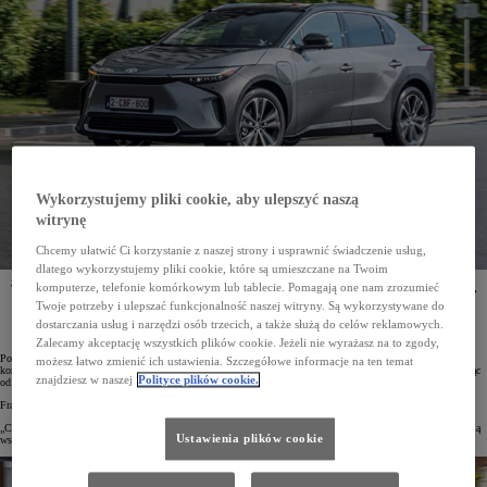
Wykorzystujemy pliki cookie, aby ulepszyć naszą
witrynę
Chcemy ułatwić Ci korzystanie z naszej strony i usprawnić świadczenie usług,
dlatego wykorzystujemy pliki cookie, które są umieszczane na Twoim
komputerze, telefonie komórkowym lub tablecie. Pomagają one nam zrozumieć
Toyota i francuska firma G7, będąca jednym z największych operatorów taksówkowych w Europie,
podpisały umowę o strategicznym partnerstwie. Do 2025 roku japoński koncern dostarczy
Twoje potrzeby i ulepszać funkcjonalność naszej witryny. Są wykorzystywane do
G7 500 egzemplarzy elektrycznego SUV-a Toyota bZ4X, a do 2030 roku – 2500 aut elektrycznych.
dostarczania usług i narzędzi osób trzecich, a także służą do celów reklamowych.
Zalecamy akceptację wszystkich plików cookie. Jeżeli nie wyrażasz na to zgody,
Po podpisaniu umowy o współpracy Toyota została strategicznym partnerem G7. Do 2030 roku japoński
możesz łatwo zmienić ich ustawienia. Szczegółowe informacje na ten temat
koncern dostarczy wiodącemu europejskiemu operatorowi taksówek łącznie 2500 aut elektrycznych, zaczynając
znajdziesz w naszej
Polityce plików cookie.
od 500 egzemplarzy modelu bZ4X do 2025 roku.
Frank Marotte, Prezes i Dyrektor Generalny Toyota France, po podpisaniu umowy mówił:
„Chcemy być kluczowym graczem w niskoemisyjnej mobilności miejskiej, dlatego cieszymy się możliwością
Ustawienia plików cookie
współpracy z G7”.