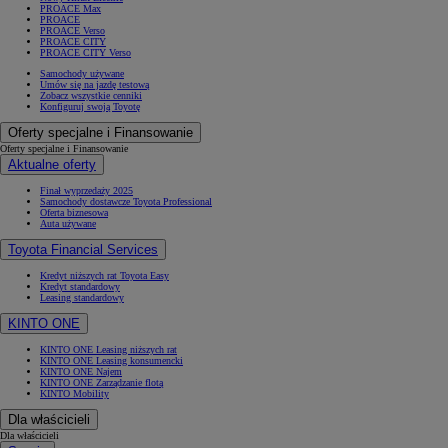
PROACE Max
PROACE
PROACE Verso
PROACE CITY
PROACE CITY Verso
Samochody używane
Umów się na jazdę testową
Zobacz wszystkie cenniki
Konfiguruj swoją Toyotę
Oferty specjalne i Finansowanie
Oferty specjalne i Finansowanie
Aktualne oferty
Finał wyprzedaży 2025
Samochody dostawcze Toyota Professional
Oferta biznesowa
Auta używane
Toyota Financial Services
Kredyt niższych rat Toyota Easy
Kredyt standardowy
Leasing standardowy
KINTO ONE
KINTO ONE Leasing niższych rat
KINTO ONE Leasing konsumencki
KINTO ONE Najem
KINTO ONE Zarządzanie flotą
KINTO Mobility
Dla właścicieli
Dla właścicieli