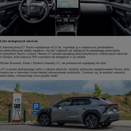
Lider ekologicznych taksówek
Z francuską firmą G7 Toyota współpracuje od 15 lat, wspierając ją w stopniowym przechodzeniu
na zelektryfikowane układy napędowe. Już dziś większość aut należących do popularnego przewoźnika
to hybrydowe Toyoty i Lexusy. Obecnie G7 posiada największą flotę hybrydowych i elektrycznych taksówek
w Europie, które stanowią 70% wszystkich aut dostępnych w jej usłudze.
Nicolas Rousselet, Prezes i Dyrektor Generalny G7, tak podsumował współpracę obu firm:
„G7 to pionier ekologicznego ruchu w sektorze taksówek. Jesteśmy zachwyceni zaangażowaniem Toyoty, która
wspiera nas w kreowaniu świata bardziej zrównoważonej mobilności. Cieszymy się, że możemy wzmocnić
nasze relacje, wykorzystując nowe pojazdy marki” .