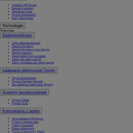
Aplikacja MyToyota
Instrukcje obsługi
Aktualizacja map
System Bluetooth®
Karty Ratownicze
Technologie
Technologie
Elektromobilność
Lider elektromobilności
Napęd hybrydowy
Napęd hybrydowy typu plug-in
Napęd wodorowy
Napęd elektryczny na baterię
Zasięg aut elektrycznych
Zalety posiadania aut elektrycznych
Ładowanie elektrycznej Toyoty
Toyota HomeCharge
Toyota Charging Network
Jak naładować elektryczną Toyotę?
Systemy bezpieczeństwa
Toyota T-Mate
System eCall
Komunikacja z autem
Nowa aplikacja MyToyota
Cyfrowy opiekun auta
Usługi Connected
Płatne subskrypcje
Toyota Connectivity Match