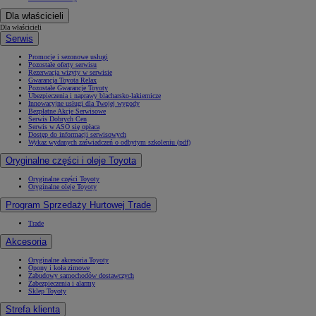
Dla właścicieli
Dla właścicieli
Serwis
Promocje i sezonowe usługi
Pozostałe oferty serwisu
Rezerwacja wizyty w serwisie
Gwarancja Toyota Relax
Pozostałe Gwarancje Toyoty
Ubezpieczenia i naprawy blacharsko-lakiernicze
Innowacyjne usługi dla Twojej wygody
Bezpłatne Akcje Serwisowe
Serwis Dobrych Cen
Serwis w ASO się opłaca
Dostęp do informacji serwisowych
Wykaz wydanych zaświadczeń o odbytym szkoleniu (pdf)
Oryginalne części i oleje Toyota
Oryginalne części Toyoty
Oryginalne oleje Toyoty
Program Sprzedaży Hurtowej Trade
Trade
Akcesoria
Oryginalne akcesoria Toyoty
Opony i koła zimowe
Zabudowy samochodów dostawczych
Zabezpieczenia i alarmy
Sklep Toyoty
Strefa klienta