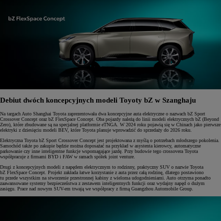
Debiut dwóch koncepcyjnych modeli Toyoty bZ w Szanghaju
Na targach Auto Shanghai Toyota zaprezentowała dwa koncepcyjne auta elektryczne o nazwach bZ Sport
Crossover Concept oraz bZ FlexSpace Concept. Oba pojazdy należą do linii modeli elektrycznych bZ (Beyond
Zero), które zbudowane są na specjalnej platformie eTNGA. W 2024 roku pojawią się w Chinach jako pierwsze
elektryki z dziesięciu modeli BEV, które Toyota planuje wprowadzić do sprzedaży do 2026 roku.
Elektryczna Toyota bZ Sport Crossover Concept jest projektowana z myślą o potrzebach młodszego pokolenia.
Samochód także po zakupie będzie można doposażać na przykład w asystenta kierowcy, automatyczne
parkowanie czy inne inteligentne funkcje wspomagające jazdę. Przy budowie tego crossovera Toyota
współpracuje z firmami BYD i FAW w ramach spółek joint venture.
Drugi z koncepcyjnych modeli z napędem elektrycznym to rodzinny, praktyczny SUV o nazwie Toyota
bZ FlexSpace Concept. Projekt zakłada łatwe korzystanie z auta przez całą rodzinę, dlatego postawiono
tu przede wszystkim na stworzenie przestronnej kabiny z wieloma udogodnieniami. Auto otrzyma ponadto
zaawansowane systemy bezpieczeństwa z zestawem inteligentnych funkcji oraz wydajny napęd o dużym
zasięgu. Prace nad nowym SUV-em trwają we współpracy z firmą Guangzhou Automobile Group.