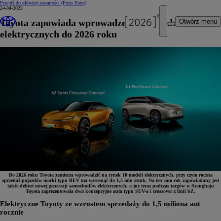
Przejdź do głównej zawartości
(Press Enter)
24-04-2023
Toyota zapowiada wprowadzenie 10 modeli
Otwórz menu
elektrycznych do 2026 roku
Do 2026 roku Toyota zamierza wprowadzić na rynek 10 modeli elektrycznych, przy czym roczna
sprzedaż pojazdów marki typu BEV ma wzrosnąć do 1,5 mln sztuk. Na ten sam rok zapowiadany jest
także debiut nowej generacji samochodów elektrycznych, a już teraz podczas targów w Szanghaju
Toyota zaprezentowała dwa koncepcyjne auta typu SUV-a i crossover z linii bZ.
Elektryczne Toyoty ze wzrostem sprzedaży do 1,5 miliona aut
rocznie