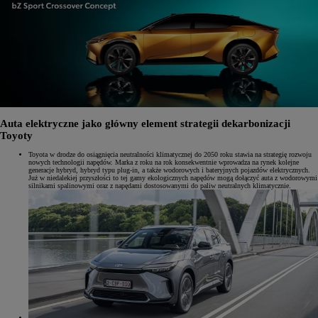
Auta elektryczne jako główny element strategii dekarbonizacji
Toyoty
Toyota w drodze do osiągnięcia neutralności klimatycznej do 2050 roku stawia na strategię rozwoju
nowych technologii napędów. Marka z roku na rok konsekwentnie wprowadza na rynek kolejne
generacje hybryd, hybryd typu plug-in, a także wodorowych i bateryjnych pojazdów elektrycznych.
Już w niedalekiej przyszłości to tej gamy ekologicznych napędów mogą dołączyć auta z wodorowymi
silnikami spalinowymi oraz z napędami dostosowanymi do paliw neutralnych klimatycznie.