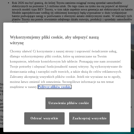
Rok 2026 ma być granicą, do której Toyota zamierza osiągnąć roczną sprzedaż samochodów
elektrycznych na poziomie 1,5 miliona sztuk. Do tego czasu na rynku ma się pojawić aż dziesięć
nowych modeli typu BEV Toyoty, w tym także zupełnie nowa generacja aut elektrycznych na baterie.
Modele zaprojektowane według tej odmiennej koncepcji będą wyposażone w dużo wydajniejsze
baterie podwajające zasięg w porównaniu z obecnymi autami elektrycznymi marki. W realizacji tych
planów Toyoty ma pomóc stworzenie odrębnego działu rozwoju, produkcji i sprzedaży samochodów
elektrycznych.
Wykorzystujemy pliki cookie, aby ulepszyć naszą
witrynę
Chcemy ułatwić Ci korzystanie z naszej strony i usprawnić świadczenie usług,
dlatego wykorzystujemy pliki cookie, które są umieszczane na Twoim
komputerze, telefonie komórkowym lub tablecie. Pomagają one nam zrozumieć
Twoje potrzeby i ulepszać funkcjonalność naszej witryny. Są wykorzystywane do
dostarczania usług i narzędzi osób trzecich, a także służą do celów reklamowych.
Zalecamy akceptację wszystkich plików cookie. Jeżeli nie wyrażasz na to zgody,
możesz łatwo zmienić ich ustawienia. Szczegółowe informacje na ten temat
Strategia wprowadzania na rynek elektrycznych samochodów na baterie będzie miała różny przebieg
znajdziesz w naszej
Polityce plików cookie.
w poszczególnych regionach. Znaczne rozszerzenie oferty Toyoty z napędem BEV ma nastąpić w Europie,
Japonii, Chinach i USA, gdzie w pierwszej kolejności do sprzedaży zostaną wprowadzone kolejne modele
z linii bZ, a dopiero potem auta nowej generacji.
W USA w 2025 roku wystartuje produkcja elektrycznego SUV-a z 3 rzędami siedzeń, do którego baterie będą
Ustawienia plików cookie
produkowane w Karolinie Północnej. W Chinach już w 2024 roku zadebiutują modele bZ4X i bZ3 oraz dwa
auta elektryczne przeznaczone specjalnie na ten rynek, natomiast w kolejnych latach gama modeli BEV będzie
się systematycznie zwiększać.
Azja wraz z innymi rozwijającymi się rynkami także postawią na rozwój bateryjnych pojazdów elektrycznych
Odrzuć wszystkie
Zaakceptuj wszystkie
Toyoty. Jeszcze przed końcem bieżącego roku ruszy lokalna produkcja pickupów BEV, a następnie firma
wprowadzi do oferty nowy model małego samochodu z napędem tego typu.