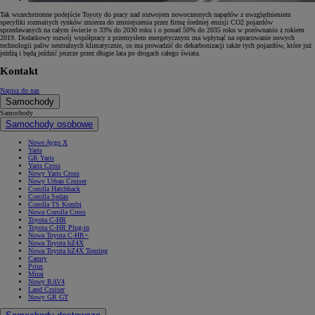
Tak wszechstronne podejście Toyoty do pracy nad rozwojem nowoczesnych napędów z uwzględnieniem
specyfiki rozmaitych rynków zmierza do zmniejszenia przez firmę średniej emisji CO2 pojazdów
sprzedawanych na całym świecie o 33% do 2030 roku i o ponad 50% do 2035 roku w porównaniu z rokiem
2019. Dodatkowy rozwój współpracy z przemysłem energetycznym ma wpłynąć na opracowanie nowych
technologii paliw neutralnych klimatycznie, co ma prowadzić do dekarbonizacji także tych pojazdów, które już
jeżdżą i będą jeździć jeszcze przez długie lata po drogach całego świata.
Kontakt
Napisz do nas
Samochody
Samochody
Samochody osobowe
Nowe Aygo X
Yaris
GR Yaris
Yaris Cross
Nowy Yaris Cross
Nowy Urban Cruiser
Corolla Hatchback
Corolla Sedan
Corolla TS Kombi
Nowa Corolla Cross
Toyota C-HR
Toyota C-HR Plug-in
Nowa Toyota C-HR+
Nowa Toyota bZ4X
Nowa Toyota bZ4X Touring
Camry
Prius
Mirai
Nowy RAV4
Land Cruiser
Nowy GR GT