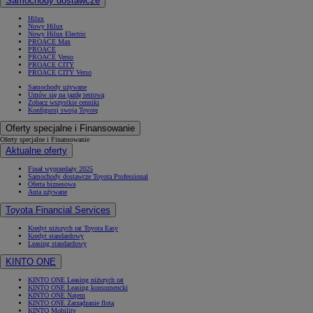
Samochody dostawcze
Hilux
Nowy Hilux
Nowy Hilux Electric
PROACE Max
PROACE
PROACE Verso
PROACE CITY
PROACE CITY Verso
Samochody używane
Umów się na jazdę testową
Zobacz wszystkie cenniki
Konfiguruj swoją Toyotę
Oferty specjalne i Finansowanie
Oferty specjalne i Finansowanie
Aktualne oferty
Finał wyprzedaży 2025
Samochody dostawcze Toyota Professional
Oferta biznesowa
Auta używane
Toyota Financial Services
Kredyt niższych rat Toyota Easy
Kredyt standardowy
Leasing standardowy
KINTO ONE
KINTO ONE Leasing niższych rat
KINTO ONE Leasing konsumencki
KINTO ONE Najem
KINTO ONE Zarządzanie flotą
KINTO Mobility