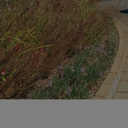
Od
81 900 zł
Yaris Cross
HYBRID