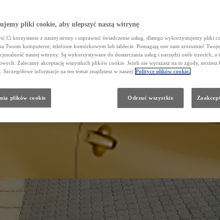
jemy pliki cookie, aby ulepszyć naszą witrynę
ć Ci korzystanie z naszej strony i usprawnić świadczenie usług, dlatego wykorzystujemy pliki co
na Twoim komputerze, telefonie komórkowym lub tablecie. Pomagają one nam zrozumieć Twoje 
cjonalność naszej witryny. Są wykorzystywane do dostarczania usług i narzędzi osób trzecich, a 
wych. Zalecamy akceptację wszystkich plików cookie. Jeżeli nie wyrażasz na to zgody, możesz 
a. Szczegółowe informacje na ten temat znajdziesz w naszej
Polityce plików cookie.
nia plików cookie
Odrzuć wszystkie
Zaakcept