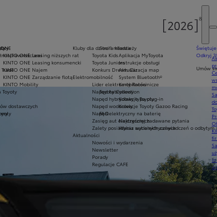
oty
yoty
 ONE
Kluby dla dzieci i młodzieży
Strefa klienta
Świętuje
ełnosprawnościami
KINTO ONE Leasing niższych rat
Toyota Kids
Aplikacja MyToyota
Odkryj 3
Ak
KINTO ONE Leasing konsumencki
Toyota Juniors
Instrukcje obsługi
pr
Umów się
 Trade
KINTO ONE Najem
Konkurs Dream Car
Aktualizacja map
Ce
KINTO ONE Zarządzanie flotą
Elektromobilność
System Bluetooth®
ws
KINTO Mobility
Lider elektromobilności
Karty Ratownicze
mo
 Toyoty
Napęd hybrydowy
Toyota Collection
S
Napęd hybrydowy typu plug-in
Kolekcje Toyoty
do
ów dostawczych
Napęd wodorowy
Kolekcje Toyoty Gazoo Racing
To
oyoty
army
Napęd elektryczny na baterię
FAQ
Pr
Zasięg aut elektrycznych
Najczęściej zadawane pytania
Of
Zalety posiadania aut elektrycznych
Wykaz wydanych zaświadczeń o odbytym s
KI
Aktualności
fi
Nowości i wydarzenia
S
Newsletter
u
Porady
in
Regulacje CAFE
w
U
si
ja
te