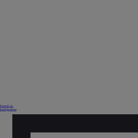
Od
105 300 zł
Corolla Hatchback
HYBRID
Przejdź do
konfiguratora