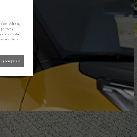
okie, które są
potrzeby i
także służą do
łatwo zmienić
uj wszystkie