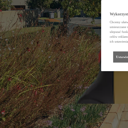
Wykorzystu
Chcemy ułatwi
umieszczane 
ulepszać funk
celów reklamo
ich ustawieni
Ustawie