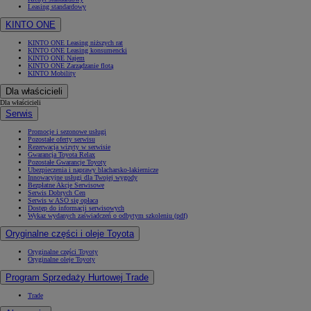
Leasing standardowy
KINTO ONE
KINTO ONE Leasing niższych rat
KINTO ONE Leasing konsumencki
KINTO ONE Najem
KINTO ONE Zarządzanie flotą
KINTO Mobility
Dla właścicieli
Dla właścicieli
Serwis
Promocje i sezonowe usługi
Pozostałe oferty serwisu
Rezerwacja wizyty w serwisie
Gwarancja Toyota Relax
Pozostałe Gwarancje Toyoty
Ubezpieczenia i naprawy blacharsko-lakiernicze
Innowacyjne usługi dla Twojej wygody
Bezpłatne Akcje Serwisowe
Serwis Dobrych Cen
Serwis w ASO się opłaca
Dostęp do informacji serwisowych
Wykaz wydanych zaświadczeń o odbytym szkoleniu (pdf)
Oryginalne części i oleje Toyota
Oryginalne części Toyoty
Oryginalne oleje Toyoty
Program Sprzedaży Hurtowej Trade
Trade