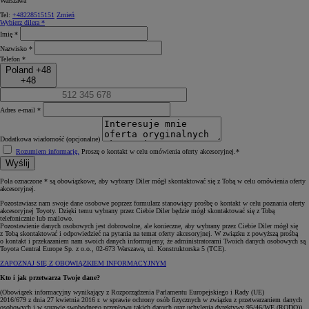
Warszawa
Tel:
+48228515151
Zmień
Wybierz dilera *
Imię *
Nazwisko *
Telefon *
Poland +48
+48
Adres e-mail *
Dodatkowa wiadomość (opcjonalne)
Rozumiem informację.
Proszę o kontakt w celu omówienia oferty akcesoryjnej.*
Wyślij
Pola oznaczone * są obowiązkowe, aby wybrany Diler mógł skontaktować się z Tobą w celu omówienia oferty
akcesoryjnej.
Pozostawiasz nam swoje dane osobowe poprzez formularz stanowiący prośbę o kontakt w celu poznania oferty
akcesoryjnej Toyoty. Dzięki temu wybrany przez Ciebie Diler będzie mógł skontaktować się z Tobą
telefonicznie lub mailowo.
Pozostawienie danych osobowych jest dobrowolne, ale konieczne, aby wybrany przez Ciebie Diler mógł się
z Tobą skontaktować i odpowiedzieć na pytania na temat oferty akcesoryjnej. W związku z powyższą prośbą
o kontakt i przekazaniem nam swoich danych informujemy, że administratorami Twoich danych osobowych są
Toyota Central Europe Sp. z o.o., 02-673 Warszawa, ul. Konstruktorska 5 (TCE).
ZAPOZNAJ SIĘ Z OBOWIĄZKIEM INFORMACYJNYM
Kto i jak przetwarza Twoje dane?
(Obowiązek informacyjny wynikający z Rozporządzenia Parlamentu Europejskiego i Rady (UE)
2016/679 z dnia 27 kwietnia 2016 r. w sprawie ochrony osób fizycznych w związku z przetwarzaniem danych
osobowych i w sprawie swobodnego przepływu takich danych oraz uchylenia dyrektywy 95/46/WE (RODO))