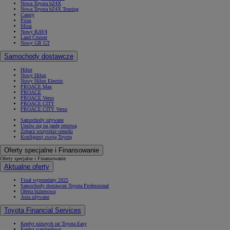
Nowa Toyota bZ4X
Nowa Toyota bZ4X Touring
Camry
Prius
Mirai
Nowy RAV4
Land Cruiser
Nowy GR GT
Samochody dostawcze
Hilux
Nowy Hilux
Nowy Hilux Electric
PROACE Max
PROACE
PROACE Verso
PROACE CITY
PROACE CITY Verso
Samochody używane
Umów się na jazdę testową
Zobacz wszystkie cenniki
Konfiguruj swoją Toyotę
Oferty specjalne i Finansowanie
Oferty specjalne i Finansowanie
Aktualne oferty
Finał wyprzedaży 2025
Samochody dostawcze Toyota Professional
Oferta biznesowa
Auta używane
Toyota Financial Services
Kredyt niższych rat Toyota Easy
Kredyt standardowy