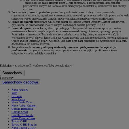
- przez okres do czasu złożenia przez Ciebie sprzeciwu, z zastrzeżeniem konieczności
przetwarzania danych do końca okresu niezbędnego do ustalenia, dochodzenia lub obrony
roszczeń.
Pouczenie o prawach:
posiadasz prawo dostępu do treści swoich danych oraz prawo ich
sprostowania, usunięcia, ograniczenia przetwarzania, prawo do przenoszenia danych, prawo wniesienia
sprzeciwu wobec przetwarzania danych, prawo wniesienia sprzeciwu wobec profilowania;
Prawo do skargi:
masz prawo wniesienia skargi do Prezesa Urzędu Ochrony Danych Osobowych,
gdy uznasz, iż przetwarzanie Twoich danych osobowych narusza przepisy RODO;
Prawo do sprzeciwu:
w każdej chwili przysługuje Tobie prawo do wniesienia sprzeciwu wobec
przetwarzania Twoich danych na podstawie prawnie uzasadnionego interesu, opisanego powyżej.
Przestaniemy przetwarzać Twoje dane w tych celach, chyba że będziemy w stanie wykazać, że
w stosunku do tych danych istnieją dla nas ważne prawnie uzasadnione podstawy, które są nadrzędne
wobec Twoich interesów, praw i wolności, lub dane będą nam niezbędne do ewentualnego ustalenia,
dochodzenia lub obrony roszczeń;
Twoje dane osobowe
nie podlegają zautomatyzowanemu podejmowaniu decyzji, w tym
profilowaniu
związanym z automatycznym podejmowaniem decyzji tj. profilowaniu które
odbywałoby się bez udziału człowieka.
Dziękujemy za wiadomość, wkrótce się z Tobą skontaktujemy.
Samochody
Samochody
Samochody osobowe
Nowe Aygo X
Yaris
GR Yaris
Yaris Cross
Nowy Yaris Cross
Nowy Urban Cruiser
Corolla Hatchback
Corolla Sedan
Corolla TS Kombi
Nowa Corolla Cross
Toyota C-HR
Toyota C-HR Plug-in
Nowa Toyota C-HR+