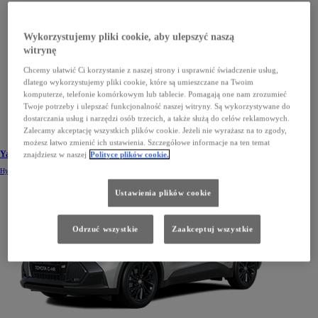
Wykorzystujemy pliki cookie, aby ulepszyć naszą
witrynę
Chcemy ułatwić Ci korzystanie z naszej strony i usprawnić świadczenie usług,
dlatego wykorzystujemy pliki cookie, które są umieszczane na Twoim
komputerze, telefonie komórkowym lub tablecie. Pomagają one nam zrozumieć
Twoje potrzeby i ulepszać funkcjonalność naszej witryny. Są wykorzystywane do
dostarczania usług i narzędzi osób trzecich, a także służą do celów reklamowych.
Zalecamy akceptację wszystkich plików cookie. Jeżeli nie wyrażasz na to zgody,
możesz łatwo zmienić ich ustawienia. Szczegółowe informacje na ten temat
Yaris Cross
znajdziesz w naszej
Polityce plików cookie.
Hybrid
Ustawienia plików cookie
Odrzuć wszystkie
Zaakceptuj wszystkie