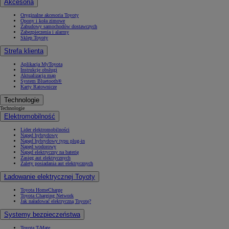
Akcesoria
Oryginalne akcesoria Toyoty
Opony i koła zimowe
Zabudowy samochodów dostawczych
Zabezpieczenia i alarmy
Sklep Toyoty
Strefa klienta
Aplikacja MyToyota
Instrukcje obsługi
Aktualizacja map
System Bluetooth®
Karty Ratownicze
Technologie
Technologie
Elektromobilność
Lider elektromobilności
Napęd hybrydowy
Napęd hybrydowy typu plug-in
Napęd wodorowy
Napęd elektryczny na baterię
Zasięg aut elektrycznych
Zalety posiadania aut elektrycznych
Ładowanie elektrycznej Toyoty
Toyota HomeCharge
Toyota Charging Network
Jak naładować elektryczną Toyotę?
Systemy bezpieczeństwa
Toyota T-Mate