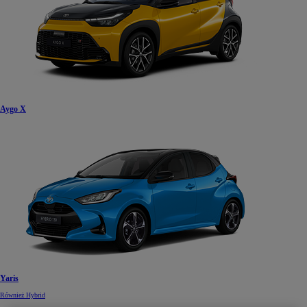
Aygo X
Yaris
Również Hybrid