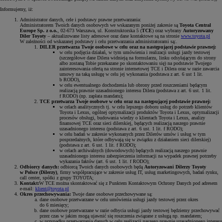
Informujemy, iż:
Administrator danych, cele i podstawy prawne przetwarzania:
Administratorem Twoich danych osobowych we wskazanym poniżej zakresie są
Toyota Central
Europe Sp. z o.o.
, 02-673 Warszawa, ul. Konstruktorska 5 (
TCE
) oraz wybrany
Autoryzowany
Diler Toyoty
– aktualizowane listy adresowe oraz dane kontaktowe są na stronie
www.toyota.pl
W zależności od wskazanej podstawy i celu przetwarzania administratorami są:.
DILER przetwarza Twoje osobowe w celu oraz na następującej podstawie prawnej:
w celu podjęcia działań, w tym umówienia i realizacji usługi jazdy testowej
(szczegółowe dane Dilera widnieją na formularzu, linku odsyłającym do strony
albo zostaną Tobie przekazane po skontaktowaniu się) na podstawie Twojego
zainteresowania ofertą na stronie internetowej TCE i Dilera oraz w razie zawarcia
umowy na taką usługę w celu jej wykonania (podstawa z art. 6 ust 1 lit.
b RODO),
w celu ewentualnego dochodzenia lub obrony przed roszczeniami będącym
realizacją prawnie uzasadnionego interesu Dilera (podstawa z art. 6 ust. 1 lit.
f RODO) (np. zapłata mandatu);
TCE przetwarza Twoje osobowe w celu oraz na następującej podstawie prawnej:
w celach analitycznych tj. w celu lepszego doboru usług do potrzeb klientów
Toyota i Lexus, ogólnej optymalizacji produktów Toyota i Lexus, optymalizacji
procesów obsługi, budowania wiedzy o klientach Toyota i Lexus, analizy
finansowej TCE oraz sieci dilerskiej, będących realizacją naszego prawnie
uzasadnionego interesu (podstawa z art. 6 ust. 1 lit. f RODO);
w celu badań w zakresie wykonanych przez Dilerów umów i usług w tym
posprzedażnych, które odbywają się w związku z działaniem sieci dilerskiej)
(podstawa z art. 6 ust. 1 lit. f RODO);
w celach archiwalnych (dowodowych) będących realizacją naszego prawnie
uzasadnionego interesu zabezpieczenia informacji na wypadek prawnej potrzeby
wykazania faktów (art. 6 ust. 1 lit. f RODO);
Odbiorcy danych:
odbiorcą Twoich danych osobowych będą
Autoryzowani Dilerzy Toyoty
w Polsce (Dilerzy)
, firmy współpracujące w zakresie usług IT, usług marketingowych, badań rynku,
call center, spółki z grupy TOYOTA;
Kontakt:
W TCE można skontaktować się z Punktem Kontaktowym Ochrony Danych pod adresem
e-mail:
klient@toyota.pl
Okres przechowywania:
Twoje dane osobowe przechowywane są:
dane osobowe przetwarzane w celu umówienia usługi jazdy testowej przez okres
do 6 miesięcy;
dane osobowe przetwarzane w razie odbycia usługi jazdy testowej będziemy przechowywać
przez czas w jakim mogą ujawnić się roszczenia związane z usługą np. mandatem;
w przypadku przetwarzania danych w celu realizacji naszego prawnie uzasadnionego interesu