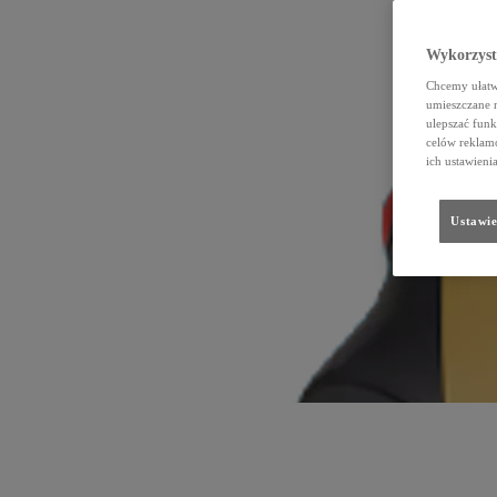
Wykorzystu
Chcemy ułatwi
umieszczane 
ulepszać funk
celów reklamo
ich ustawieni
Ustawie