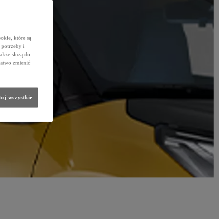
okie, które są
potrzeby i
także służą do
łatwo zmienić
uj wszystkie