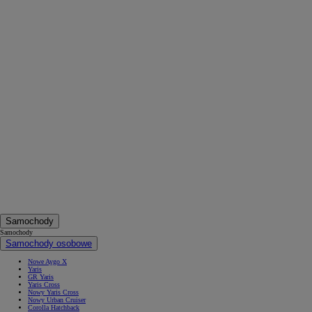
Od
105 300 zł
Corolla Hatchback
HYBRID
Samochody
Samochody
Samochody osobowe
Nowe Aygo X
Yaris
GR Yaris
Yaris Cross
Nowy Yaris Cross
Nowy Urban Cruiser
Corolla Hatchback