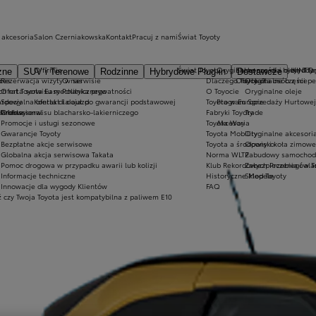
 akcesoria
Salon Czerniakowska
Kontakt
Pracuj z nami
Świat Toyoty
O firmie
Świat Toyoty
Oryginalne części i oleje Toy
Ekobonus dla hybryd To
KINTO
zne
SUV i Terenowe
Rodzinne
Hybrydowe Plug-in
Dostawcze
h
ices
Rezerwacja wizyty w serwisie
O nas
Dlaczego Toyota?
Oferta dla osób z niep
Oryginalne części
ch rat Toyota Easy
Oferta serwisu mechanicznego
Polityka prywatności
O Toyocie
Oryginalne oleje
ardowy
Specjalna oferta dla aut po gwarancji podstawowej
Kontakt i dojazd
Toyota w Europie
Program Sprzedaży Hurtowej
Professional
dardowy
Oferta serwisu blacharsko-lakierniczego
Fabryki Toyoty
Trade
Promocje i usługi sezonowe
Toyota Way
Akcesoria
Gwarancje Toyoty
Toyota Mobility
Oryginalne akcesoria
Bezpłatne akcje serwisowe
Toyota a środowisko
Opony i koła zimowe
Globalna akcja serwisowa Takata
Norma WLTP
Zabudowy samochod
Pomoc drogowa w przypadku awarii lub kolizji
Klub Rekordowych Przebiegów T
Zabezpieczenia i al
Informacje techniczne
Historyczne Modele
Sklep Toyoty
Innowacje dla wygody Klientów
FAQ
 czy Twoja Toyota jest kompatybilna z paliwem E10