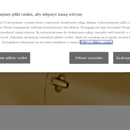
jemy pliki cookie, aby ulepszyć naszą witrynę
ć Ci korzystanie z naszej strony i usprawnić świadczenie usług, dlatego wykorzystujemy pliki co
na Twoim komputerze, telefonie komórkowym lub tablecie. Pomagają one nam zrozumieć Twoje 
cjonalność naszej witryny. Są wykorzystywane do dostarczania usług i narzędzi osób trzecich, a 
wych. Zalecamy akceptację wszystkich plików cookie. Jeżeli nie wyrażasz na to zgody, możesz 
a. Szczegółowe informacje na ten temat znajdziesz w naszej
Polityce plików cookie.
nia plików cookie
Odrzuć wszystkie
Zaakcept