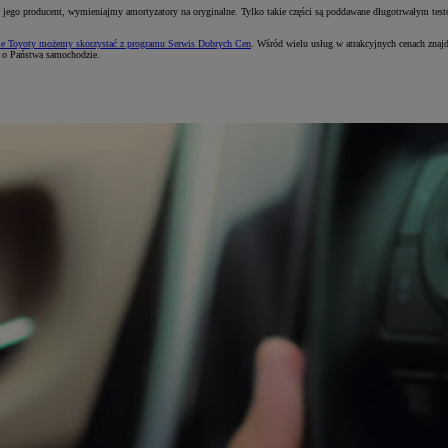
ał to jego producent, wymieniajmy amortyzatory na oryginalne. Tylko takie części są poddawane długotrwałym 
e Toyoty możemy skorzystać z programu Serwis Dobrych Cen
. Wśród wielu usług w atrakcyjnych cenach zna
ą o Państwa samochodzie.