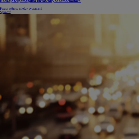
Rodzaje wspomagania kierownicy w samochodach
Poznaj różnice między systemami
Sprawdź
Od
105 300 zł
Corolla Hatchback
HYBRID