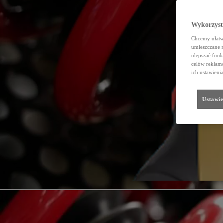
Wykorzystu
Chcemy ułatwi
umieszczane 
ulepszać funk
celów reklamo
ich ustawieni
Ustawie