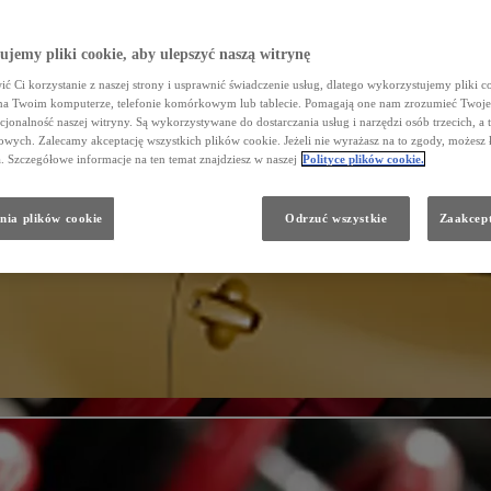
jemy pliki cookie, aby ulepszyć naszą witrynę
ć Ci korzystanie z naszej strony i usprawnić świadczenie usług, dlatego wykorzystujemy pliki co
na Twoim komputerze, telefonie komórkowym lub tablecie. Pomagają one nam zrozumieć Twoje 
cjonalność naszej witryny. Są wykorzystywane do dostarczania usług i narzędzi osób trzecich, a 
wych. Zalecamy akceptację wszystkich plików cookie. Jeżeli nie wyrażasz na to zgody, możesz 
a. Szczegółowe informacje na ten temat znajdziesz w naszej
Polityce plików cookie.
nia plików cookie
Odrzuć wszystkie
Zaakcept