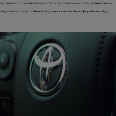
testom w najtrudniejszych warunkach drogowych. Zawieszenie wykorzystujące oryginalne amortyzatory zapewni
jdziemy również te związane z zawieszeniem i wymianą amortyzatorów. Gwarantujemy wykonanie usługi z