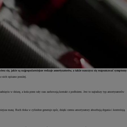
esz się, jakie są najpopularniejsze rodzaje amortyzatorów, a także nauczysz się rozpoznawać symptomy
z nich opisano poniżej.
adnięciu w dziurę, a koła przez cały czas zachowują kontakt z podłożem. Jest to najtańszy typ amortyzatorów
iejsza masę. Ruch tłoka w cylindrze generuje opór, dzięki czemu amortyzatory absorbują drgania i kontrolują