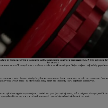
ją za tłumienie drgań i stabilność jazdy, zapewniając kontrolę i bezpieczeństwo. Z tego artykułu dowi
ich zużycia.
sowane we współczesnych autach możemy podzielić na kilka rodzajów. Najważniejsze i najbardziej popularne 
ez zawory z jednej komory do drugiej, tłumiąc nierówności drogi i sprawiając, że auto nie „sprężynuje” po wp
 masy oraz wolnej reakcji na nierówności drogi raczej nie spotkamy ich w pojazdach sportowych.
ała na cylindrze wypełnionym olejem, z dodatkiem gazu (najczęściej azotu), który zwiększa ich wydajność i zmn
 lepszą charakterystykę pracy w różnych warunkach i pozwalają na bardziej dynamiczną jazdę.