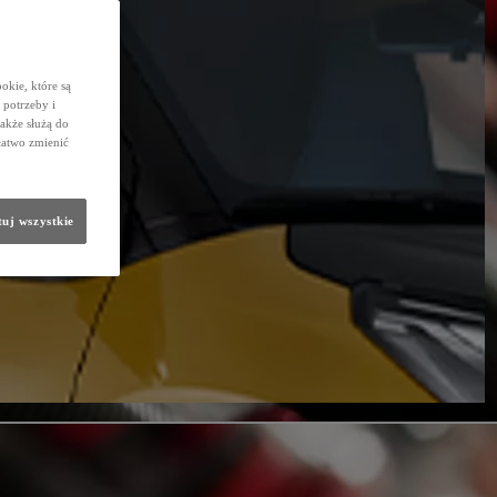
okie, które są
potrzeby i
także służą do
łatwo zmienić
uj wszystkie