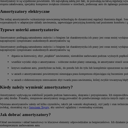
Amortyzatory te są wypełnione powietrzem. Ich największą zaletą jest fakt, że pozwalają na łatwą regulację
stopnia załadowania, specjalny kompresor zwiększa ciśnienie w miechach, podnosząc auto do żądanego poziomu 
Amortyzatory elektryczne
Ten rodzaj amortyzatorów wykorzystuje nowoczesną technologię do dynamicznej regulacji tłumienia drgań. Se
wyposażonych w adaptacyjne układy zawieszenia, zapewniające precyzyjną kontrolę nad poziomem komfortu i 
Typowe usterki amortyzatorów
Amortyzatory podlegają naturalnemu zużyciu i z biegiem lat charakterystyka ich pracy jest coraz mniej wydajn
najczęstszymi symptomami uszkodzonych amortyzatorów są:
Amortyzatory podlegają naturalnemu zużyciu i z biegiem lat charakterystyka ich pracy jest coraz mniej wydajn
najczęstszymi symptomami uszkodzonych amortyzatorów są:
drgania na kierownicy, zbyt „miękkie” zawieszenie, niestabilne zachowanie podczas wyższych prędkoś
wszelkie wycieki oleju z amortyzatora – widoczne mokre plamy oznaczają, że amortyzator stracił szcz
krzywo osadzone auto, przechylone na boki, do przodu lub do tyłu lub kompletnie opuszczone na zie
w autach z amortyzatorami powietrznymi nieustająca praca kompresora objawiająca się buczeniem pod
w autach z elektronicznym sterowaniem zbyt twarda praca zawieszenia, której zwykle towarzyszą błędy
Kiedy należy wymienić amortyzatory?
Amortyzatory wpływają na stabilność pojazdu podczas hamowania, skręcania i przyspieszania. Ich nieprawidło
po całej drodze. Ponadto, niesprawne amortyzatory mogą prowadzić do przedwczesnego zużycia innych części uk
Wymiana amortyzatorów zależy od kilku czynników, takich jak warunki eksploatacji, styl jazdy i stan tech
zwlekaj, skontaktuj się z
Serwisem Toyoty
, aby umówić oględziny i ewentualną wymianę.
Jak dobrać amortyzatory?
Układ zawieszenia i układ hamulcowy to kluczowe elementy odpowiedzialne za bezpieczeństwo. Ich działani
niebezpiecznym zachowaniem auta.