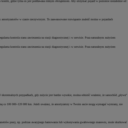
ypu kombi, gdzie tylna oś jest poddawana różnym obciążeniom. Aby utrzymać pojazd w poziomie niezależnie od
try amortyzatorów w czasie rzeczywistym. To zaawansowane rozwiązanie znaleźć można w pojazdach
egularna kontrola stanu zawieszenia na stacji diagnostycznej i w serwisie. Poza naturalnym zużyciem
egularna kontrola stanu zawieszenia na stacji diagnostycznej i w serwisie. Poza naturalnym zużyciem
. W ekstremalnych przypadkach, gdy zużycie jest bardzo wysokie, można odnieść wrażenie, że samochód „pływa”
ymianę co 100 000–120 000 km. Jeżeli uważasz, że amortyzatory w Twoim aucie mogą wymagać wymiany, nie
d parametrów pracy, np. podczas awaryjnego hamowania lub wykonywania gwałtownego manewru, może skutkować