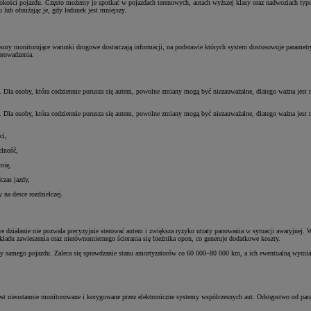
 wysokości pojazdu. Często możemy je spotkać w pojazdach terenowych, autach wyższej klasy oraz nadwoziach t
lub obniżając je, gdy ładunek jest mniejszy.
nsory monitorujące warunki drogowe dostarczają informacji, na podstawie których system dostosowuje parame
prowadzenia.
a. Dla osoby, która codziennie porusza się autem, powolne zmiany mogą być niezauważalne, dlatego ważna jest r
a. Dla osoby, która codziennie porusza się autem, powolne zmiany mogą być niezauważalne, dlatego ważna jest r
ci,
elność,
mię,
czas jazdy,
 na desce rozdzielczej.
we działanie nie pozwala precyzyjnie sterować autem i zwiększa ryzyko utraty panowania w sytuacji awaryjnej
ładu zawieszenia oraz nierównomiernego ścierania się bieżnika opon, co generuje dodatkowe koszty.
niczny samego pojazdu. Zaleca się sprawdzanie stanu amortyzatorów co 60 000–80 000 km, a ich ewentualną w
e jest nieustannie monitorowane i korygowane przez elektroniczne systemy współczesnych aut. Odstępstwo o