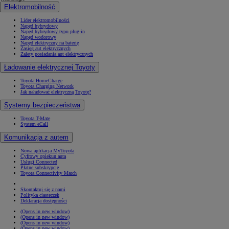
Elektromobilność
Lider elektromobilności
Napęd hybrydowy
Napęd hybrydowy typu plug-in
Napęd wodorowy
Napęd elektryczny na baterię
Zasięg aut elektrycznych
Zalety posiadania aut elektrycznych
Ładowanie elektrycznej Toyoty
Toyota HomeCharge
Toyota Charging Network
Jak naładować elektryczną Toyotę?
Systemy bezpieczeństwa
Toyota T-Mate
System eCall
Komunikacja z autem
Nowa aplikacja MyToyota
Cyfrowy opiekun auta
Usługi Connected
Płatne subskrypcje
Toyota Connectivity Match
Skontaktuj się z nami
Polityka ciasteczek
Deklaracja dostępności
(Opens in new window)
(Opens in new window)
(Opens in new window)
(Opens in new window)