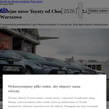
Przejdź do głównej zawartości
(Press Enter)
31 lipca 2025
Kolejne nowe Toyoty od Chodzenia dla Legii
Otwórz menu
Warszawa
Z przyjemnością przekazaliśmy Legii Warszawa kolejnych 10 nowych aut, które będą wspierać codzienną pracę
zespołu.
Wykorzystujemy pliki cookie, aby ulepszyć naszą
witrynę
Chcemy ułatwić Ci korzystanie z naszej strony i usprawnić świadczenie usług,
dlatego wykorzystujemy pliki cookie, które są umieszczane na Twoim
Jako Grupa Chodzeń, z dumą wspieramy mistrzów i cieszymy się, że mamy możliwość dostarczać samochody,
komputerze, telefonie komórkowym lub tablecie. Pomagają one nam zrozumieć
które ułatwią drogę do sukcesu całej drużyny. A zaspokojenie motoryzacyjnych potrzeb pomoże skupić się na