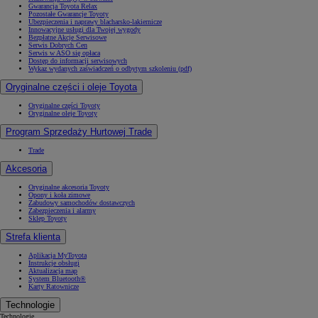
Gwarancja Toyota Relax
Pozostałe Gwarancje Toyoty
Ubezpieczenia i naprawy blacharsko-lakiernicze
Innowacyjne usługi dla Twojej wygody
Bezpłatne Akcje Serwisowe
Serwis Dobrych Cen
Serwis w ASO się opłaca
Dostęp do informacji serwisowych
Wykaz wydanych zaświadczeń o odbytym szkoleniu (pdf)
Oryginalne części i oleje Toyota
Oryginalne części Toyoty
Oryginalne oleje Toyoty
Program Sprzedaży Hurtowej Trade
Trade
Akcesoria
Oryginalne akcesoria Toyoty
Opony i koła zimowe
Zabudowy samochodów dostawczych
Zabezpieczenia i alarmy
Sklep Toyoty
Strefa klienta
Aplikacja MyToyota
Instrukcje obsługi
Aktualizacja map
System Bluetooth®
Karty Ratownicze
Technologie
Technologie