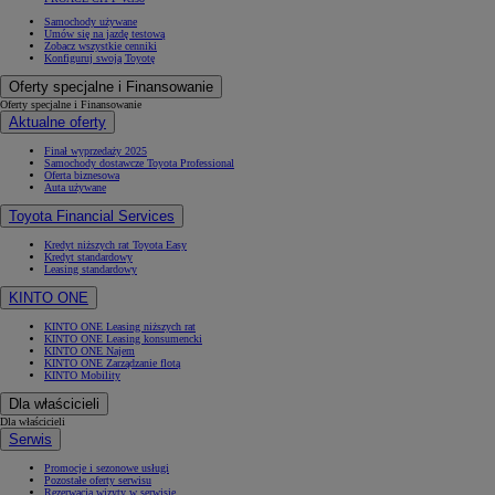
Samochody używane
Umów się na jazdę testową
Zobacz wszystkie cenniki
Konfiguruj swoją Toyotę
Oferty specjalne i Finansowanie
Oferty specjalne i Finansowanie
Aktualne oferty
Finał wyprzedaży 2025
Samochody dostawcze Toyota Professional
Oferta biznesowa
Auta używane
Toyota Financial Services
Kredyt niższych rat Toyota Easy
Kredyt standardowy
Leasing standardowy
KINTO ONE
KINTO ONE Leasing niższych rat
KINTO ONE Leasing konsumencki
KINTO ONE Najem
KINTO ONE Zarządzanie flotą
KINTO Mobility
Dla właścicieli
Dla właścicieli
Serwis
Promocje i sezonowe usługi
Pozostałe oferty serwisu
Rezerwacja wizyty w serwisie