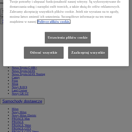
Twoje potrzeby i ulepszać funkcjonalność naszej witryny. Są wykorzystywane do
osiągnięciu doskonałych wyników na boisku! ⚽
dostarczania usług i narzędzi osób trzecich, a także służą do celów reklamowych.
Samochody
Zalecamy akceptację wszystkich plików cookie. Jeżeli nie wyrażasz na to zgody,
Samochody
możesz łatwo zmienić ich ustawienia. Szczegółowe informacje na ten temat
Samochody osobowe
znajdziesz w naszej
Polityce plików cookie.
Nowe Aygo X
Yaris
GR Yaris
Ustawienia plików cookie
Yaris Cross
Nowy Yaris Cross
Nowy Urban Cruiser
Corolla Hatchback
Corolla Sedan
Odrzuć wszystkie
Zaakceptuj wszystkie
Corolla TS Kombi
Nowa Corolla Cross
Toyota C-HR
Toyota C-HR Plug-in
Nowa Toyota C-HR+
Nowa Toyota bZ4X
Nowa Toyota bZ4X Touring
Camry
Prius
Mirai
Nowy RAV4
Land Cruiser
Nowy GR GT
Samochody dostawcze
Hilux
Nowy Hilux
Nowy Hilux Electric
PROACE Max
PROACE
PROACE Verso
PROACE CITY
PROACE CITY Verso