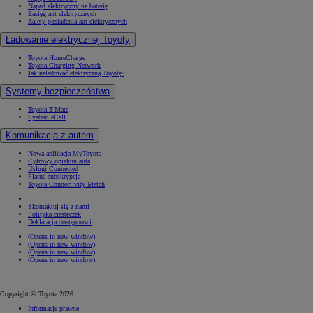
Napęd elektryczny na baterię
Zasięg aut elektrycznych
Zalety posiadania aut elektrycznych
Ładowanie elektrycznej Toyoty
Toyota HomeCharge
Toyota Charging Network
Jak naładować elektryczną Toyotę?
Systemy bezpieczeństwa
Toyota T-Mate
System eCall
Komunikacja z autem
Nowa aplikacja MyToyota
Cyfrowy opiekun auta
Usługi Connected
Płatne subskrypcje
Toyota Connectivity Match
Skontaktuj się z nami
Polityka ciasteczek
Deklaracja dostępności
(Opens in new window)
(Opens in new window)
(Opens in new window)
(Opens in new window)
Copyright © Toyota 2026
Informacje prawne