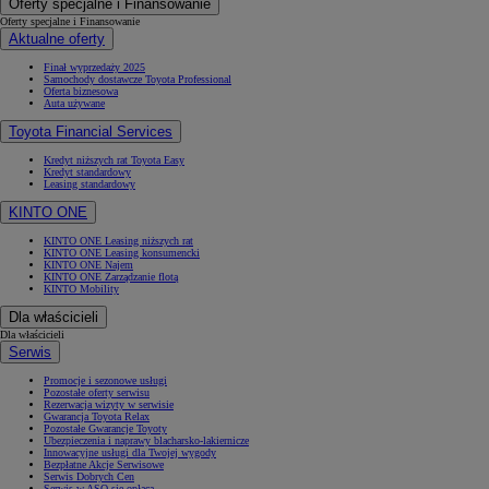
Oferty specjalne i Finansowanie
Oferty specjalne i Finansowanie
Aktualne oferty
Finał wyprzedaży 2025
Samochody dostawcze Toyota Professional
Oferta biznesowa
Auta używane
Toyota Financial Services
Kredyt niższych rat Toyota Easy
Kredyt standardowy
Leasing standardowy
KINTO ONE
KINTO ONE Leasing niższych rat
KINTO ONE Leasing konsumencki
KINTO ONE Najem
KINTO ONE Zarządzanie flotą
KINTO Mobility
Dla właścicieli
Dla właścicieli
Serwis
Promocje i sezonowe usługi
Pozostałe oferty serwisu
Rezerwacja wizyty w serwisie
Gwarancja Toyota Relax
Pozostałe Gwarancje Toyoty
Ubezpieczenia i naprawy blacharsko-lakiernicze
Innowacyjne usługi dla Twojej wygody
Bezpłatne Akcje Serwisowe
Serwis Dobrych Cen
Serwis w ASO się opłaca