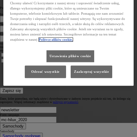
Chcemy ułatwić Ci korzystanie z naszej strony i usprawnić świadczenie usług,
Powiedz nam coś o sobie
dlatego wykorzystujemy pliki cookie, które są umieszczane na Twoim
komputerze, telefonie komórkowym lub tablecie. Pomagają one nam zrozumieć
Imię
Twoje potrzeby i ulepszać funkcjonalność naszej witryny. Są wykorzystywane do
dostarczania usług i narzędzi osób trzecich, a także służą do celów reklamowych.
Nazwisko
Zalecamy akceptację wszystkich plików cookie. Jeżeli nie wyrażasz na to zgody,
E-mail
możesz łatwo zmienić ich ustawienia. Szczegółowe informacje na ten temat
znajdziesz w naszej
Polityce plików cookie.
Wypełniając niniejszy formularz, wyrażasz jednocześnie prośbę o przesyłanie Ci informacji handlowych związanych z nową Toyotą
Hilux GR SPORT oraz ewentualnie zaproszenia na jazdę testową ww. modelem. Podajesz swoje dane osobowe celem umożliwienia
skontaktowania się przez nas z Tobą mailowo lub telefonicznie (kontakt telefoniczny na etapie umawiania jazdy testowej).
Ustawienia plików cookie
Zapoznałem się z
Informacją o ochronie prywatności
Zapoznałem się z
Ogólną Polityką Prywatności i Ochrony Danych Osobowych Toyota
Odrzuć wszystkie
Zaakceptuj wszystkie
Zapisz się
Dane, które przesyłasz, nie będą użyte i dystrybuowane w żadnym innym projekcie niż ten, do którego się
zapisujesz. Więcej informacji znajdziesz w
polityce prywatności
.
Form campaign
Samochody
Samochody
Samochody osobowe