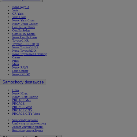
Nowe Aygo X
Yaris
GR Yaris
Yaris Cross
Nowy Yaris Cross
Nowy Urban Cruiser
Corolla Hatchback
Corolla Sedan
Corolla TS Kombi
Nowa Corolla Cross
Toyota C-HR
Toyota C-HR Plug-in
Nowa Toyota C-HR+
Nowa Toyota bZ4X
Nowa Toyota bZ4X Touring
Camry
Prius
Mirai
Nowy RAV4
Land Cruiser
Nowy GR GT
Samochody dostawcze
Hilux
Nowy Hilux
Nowy Hilux Electric
PROACE Max
PROACE
PROACE Verso
PROACE CITY
PROACE CITY Verso
Samochody używane
Umów się na jazdę testową
Zobacz wszystkie cenniki
Konfiguruj swoją Toyotę