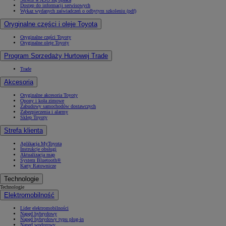
Dostęp do informacji serwisowych
Wykaz wydanych zaświadczeń o odbytym szkoleniu (pdf)
Oryginalne części i oleje Toyota
Oryginalne części Toyoty
Oryginalne oleje Toyoty
Program Sprzedaży Hurtowej Trade
Trade
Akcesoria
Oryginalne akcesoria Toyoty
Opony i koła zimowe
Zabudowy samochodów dostawczych
Zabezpieczenia i alarmy
Sklep Toyoty
Strefa klienta
Aplikacja MyToyota
Instrukcje obsługi
Aktualizacja map
System Bluetooth®
Karty Ratownicze
Technologie
Technologie
Elektromobilność
Lider elektromobilności
Napęd hybrydowy
Napęd hybrydowy typu plug-in
Napęd wodorowy