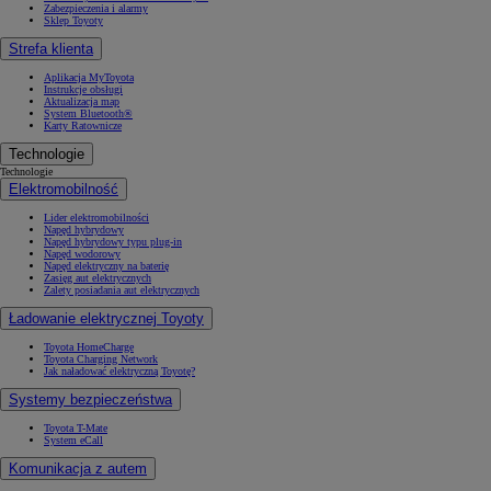
Zabezpieczenia i alarmy
Sklep Toyoty
Strefa klienta
Aplikacja MyToyota
Instrukcje obsługi
Aktualizacja map
System Bluetooth®
Karty Ratownicze
Technologie
Technologie
Elektromobilność
Lider elektromobilności
Napęd hybrydowy
Napęd hybrydowy typu plug-in
Napęd wodorowy
Napęd elektryczny na baterię
Zasięg aut elektrycznych
Zalety posiadania aut elektrycznych
Ładowanie elektrycznej Toyoty
Toyota HomeCharge
Toyota Charging Network
Jak naładować elektryczną Toyotę?
Systemy bezpieczeństwa
Toyota T-Mate
System eCall
Komunikacja z autem