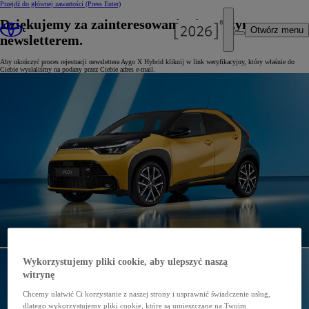
Przejdź do głównej zawartości
(Press Enter)
Dziękujemy za zainteresowanie się naszym
Otwórz menu
newsletterem.
Aby ukończyć proces rejestracji newslettera Aygo X Hybrid kliknij w link weryfikacyjny, który właśnie do
Ciebie wysłaliśmy na podany przez Ciebie adres e-mail.
Wykorzystujemy pliki cookie, aby ulepszyć naszą
witrynę
Chcemy ułatwić Ci korzystanie z naszej strony i usprawnić świadczenie usług,
dlatego wykorzystujemy pliki cookie, które są umieszczane na Twoim