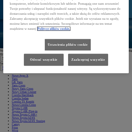
komputerze, telefonie komórkowym lub tablecie. Pomagają one nam zrozumieć
Twoje potrzeby i ulepszać funkcjonalność naszej witryny. Są wykorzystywane do
dostarczania usług i narzędzi osób trzecich, a także służą do celów reklamowych.
Zalecamy akceptację wszystkich plików cookie. Jeżeli nie wyrażasz na to zgody,
możesz łatwo zmienić ich ustawienia. Szczegółowe informacje na ten temat
znajdziesz w naszej
Polityce plików cookie.
Ustawienia plików cookie
Nie otrzymałeś wiadomości? Nie zapomnij sprawdzić folderu spam. W przypadku problemów z Twoją skrzynką
mailową, możesz również ponowić
proces subskrypcji
.
Samochody
Odrzuć wszystkie
Zaakceptuj wszystkie
Samochody
Samochody osobowe
Nowe Aygo X
Yaris
GR Yaris
Yaris Cross
Nowy Yaris Cross
Nowy Urban Cruiser
Corolla Hatchback
Corolla Sedan
Corolla TS Kombi
Nowa Corolla Cross
Toyota C-HR
Toyota C-HR Plug-in
Nowa Toyota C-HR+
Nowa Toyota bZ4X
Nowa Toyota bZ4X Touring
Camry
Prius
Mirai