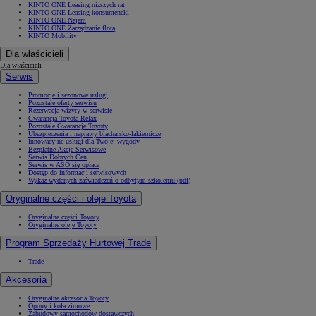
KINTO ONE Leasing niższych rat
KINTO ONE Leasing konsumencki
KINTO ONE Najem
KINTO ONE Zarządzanie flotą
KINTO Mobility
Dla właścicieli
Dla właścicieli
Serwis
Promocje i sezonowe usługi
Pozostałe oferty serwisu
Rezerwacja wizyty w serwisie
Gwarancja Toyota Relax
Pozostałe Gwarancje Toyoty
Ubezpieczenia i naprawy blacharsko-lakiernicze
Innowacyjne usługi dla Twojej wygody
Bezpłatne Akcje Serwisowe
Serwis Dobrych Cen
Serwis w ASO się opłaca
Dostęp do informacji serwisowych
Wykaz wydanych zaświadczeń o odbytym szkoleniu (pdf)
Oryginalne części i oleje Toyota
Oryginalne części Toyoty
Oryginalne oleje Toyoty
Program Sprzedaży Hurtowej Trade
Trade
Akcesoria
Oryginalne akcesoria Toyoty
Opony i koła zimowe
Zabudowy samochodów dostawczych