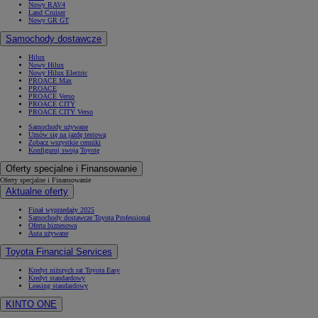
Nowy RAV4
Land Cruiser
Nowy GR GT
Samochody dostawcze
Hilux
Nowy Hilux
Nowy Hilux Electric
PROACE Max
PROACE
PROACE Verso
PROACE CITY
PROACE CITY Verso
Samochody używane
Umów się na jazdę testową
Zobacz wszystkie cenniki
Konfiguruj swoją Toyotę
Oferty specjalne i Finansowanie
Oferty specjalne i Finansowanie
Aktualne oferty
Finał wyprzedaży 2025
Samochody dostawcze Toyota Professional
Oferta biznesowa
Auta używane
Toyota Financial Services
Kredyt niższych rat Toyota Easy
Kredyt standardowy
Leasing standardowy
KINTO ONE