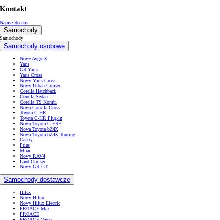
Kontakt
Napisz do nas
Samochody
Samochody
Samochody osobowe
Nowe Aygo X
Yaris
GR Yaris
Yaris Cross
Nowy Yaris Cross
Nowy Urban Cruiser
Corolla Hatchback
Corolla Sedan
Corolla TS Kombi
Nowa Corolla Cross
Toyota C-HR
Toyota C-HR Plug-in
Nowa Toyota C-HR+
Nowa Toyota bZ4X
Nowa Toyota bZ4X Touring
Camry
Prius
Mirai
Nowy RAV4
Land Cruiser
Nowy GR GT
Samochody dostawcze
Hilux
Nowy Hilux
Nowy Hilux Electric
PROACE Max
PROACE
PROACE Verso