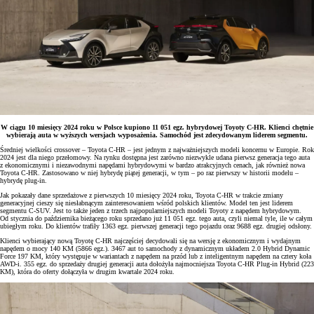
W ciągu 10 miesięcy 2024 roku w Polsce kupiono 11 051 egz. hybrydowej Toyoty C-HR. Klienci chętnie
wybierają auta w wyższych wersjach wyposażenia. Samochód jest zdecydowanym liderem segmentu.
Średniej wielkości crossover – Toyota C-HR – jest jednym z najważniejszych modeli koncernu w Europie. Rok
2024 jest dla niego przełomowy. Na rynku dostępna jest zarówno niezwykle udana pierwsz generacja tego auta
z ekonomicznymi i niezawodnymi napędami hybrydowymi w bardzo atrakcyjnych cenach, jak również nowa
Toyota C-HR. Zastosowano w niej hybrydę piątej generacji, w tym – po raz pierwszy w historii modelu –
hybrydę plug-in.
Jak pokazały dane sprzedażowe z pierwszych 10 miesięcy 2024 roku, Toyota C-HR w trakcie zmiany
generacyjnej cieszy się niesłabnącym zainteresowaniem wśród polskich klientów. Model ten jest liderem
segmentu C-SUV. Jest to także jeden z trzech najpopularniejszych modeli Toyoty z napędem hybrydowym.
Od stycznia do października bieżącego roku sprzedano już 11 051 egz. tego auta, czyli niemal tyle, ile w całym
ubiegłym roku. Do klientów trafiły 1363 egz. pierwszej generacji tego pojazdu oraz 9688 egz. drugiej odsłony.
Klienci wybierający nową Toyotę C-HR najczęściej decydowali się na wersję z ekonomicznym i wydajnym
napędem o mocy 140 KM (5866 egz.). 3467 aut to samochody z dynamicznym układem 2.0 Hybrid Dynamic
Force 197 KM, który występuje w wariantach z napędem na przód lub z inteligentnym napędem na cztery koła
AWD-i. 355 egz. do sprzedaży drugiej generacji auta dołożyła najmocniejsza Toyota C-HR Plug-in Hybrid (223
KM), która do oferty dołączyła w drugim kwartale 2024 roku.