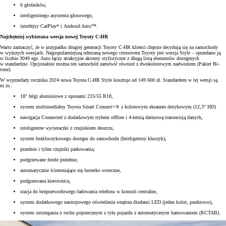
6 głośników,
inteligentnego asystenta głosowego,
interfejsy CarPlay* i Android Auto™.
Najchętniej wybierana wersja nowej Toyoty C-HR
Warto zaznaczyć, że w przypadku drugiej generacji Toyoty C-HR klienci chętnie decydują się na samochody
w wyższych wersjach. Najpopularniejszą odmianą nowego crossovera Toyoty jest wersja Style – sprzedano ją
w liczbie 3049 egz. Auto łączy atrakcyjne akcenty stylistyczne z długą listą elementów dostępnych
w standardzie. Opcjonalnie można ten samochód zamówić również z dwukolorowym nadwoziem (Pakiet Bi-
tone).
W wyprzedaży rocznika 2024 nowa Toyota C-HR Style kosztuje od 149 600 zł. Standardem w tej wersji są
m.in.:
18" felgi aluminiowe z oponami 225/55 R18,
system multimedialny Toyota Smart Connect+® z kolorowym ekranem dotykowym (12,3" HD)
nawigacja Connected z dodatkowym trybem offline i 4-letnią darmową transmisją danych,
inteligentne wycieraczki z czujnikiem deszczu,
system bezkluczykowego dostępu do samochodu (Inteligentny kluczyk),
przednie i tylne czujniki parkowania,
podgrzewane fotele przednie,
automatycznie ściemniające się lusterko wsteczne,
podgrzewana kierownica,
stacja do bezprzewodowego ładowania telefonu w konsoli centralne,
system dodatkowego nastrojowego oświetlenia wnętrza diodami LED (jeden kolor, punktowo),
system ostrzegania o ruchu poprzecznym z tyłu pojazdu z automatycznym hamowaniem (RCTAB).