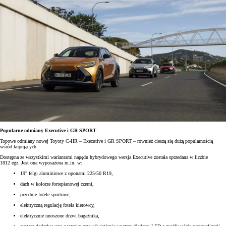
Popularne odmiany Executive i GR SPORT
Topowe odmiany nowej Toyoty C-HR – Executive i GR SPORT – również cieszą się dużą popularnością
wśród kupujących.
Dostępna ze wszystkimi wariantami napędu hybrydowego wersja Executive została sprzedana w liczbie
1812 egz. Jest ona wyposażona m.in. w:
19" felgi aluminiowe z oponami 225/50 R19,
dach w kolorze fortepianowej czerni,
przednie fotele sportowe,
elektryczną regulację fotela kierowcy,
elektrycznie unoszone drzwi bagażnika,