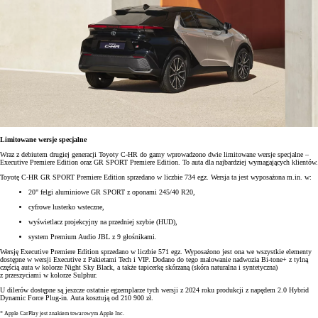
Limitowane wersje specjalne
Wraz z debiutem drugiej generacji Toyoty C-HR do gamy wprowadzono dwie limitowane wersje specjalne –
Executive Premiere Edition oraz GR SPORT Premiere Edition. To auta dla najbardziej wymagających klientów.
Toyotę C-HR GR SPORT Premiere Edition sprzedano w liczbie 734 egz. Wersja ta jest wyposażona m.in. w:
20" felgi aluminiowe GR SPORT z oponami 245/40 R20,
cyfrowe lusterko wsteczne,
wyświetlacz projekcyjny na przedniej szybie (HUD),
system Premium Audio JBL z 9 głośnikami.
Wersję Executive Premiere Edition sprzedano w liczbie 571 egz. Wyposażono jest ona we wszystkie elementy
dostępne w wersji Executive z Pakietami Tech i VIP. Dodano do tego malowanie nadwozia Bi-tone+ z tylną
częścią auta w kolorze Night Sky Black, a także tapicerkę skórzaną (skóra naturalna i syntetyczna)
z przeszyciami w kolorze Sulphur.
U dilerów dostępne są jeszcze ostatnie egzemplarze tych wersji z 2024 roku produkcji z napędem 2.0 Hybrid
Dynamic Force Plug-in. Auta kosztują od 210 900 zł.
* Apple CarPlay jest znakiem towarowym Apple Inc.