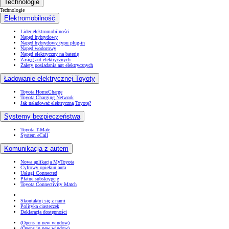
Technologie
Technologie
Elektromobilność
Lider elektromobilności
Napęd hybrydowy
Napęd hybrydowy typu plug-in
Napęd wodorowy
Napęd elektryczny na baterię
Zasięg aut elektrycznych
Zalety posiadania aut elektrycznych
Ładowanie elektrycznej Toyoty
Toyota HomeCharge
Toyota Charging Network
Jak naładować elektryczną Toyotę?
Systemy bezpieczeństwa
Toyota T-Mate
System eCall
Komunikacja z autem
Nowa aplikacja MyToyota
Cyfrowy opiekun auta
Usługi Connected
Płatne subskrypcje
Toyota Connectivity Match
Skontaktuj się z nami
Polityka ciasteczek
Deklaracja dostępności
(Opens in new window)
(Opens in new window)