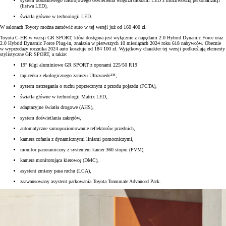
system dodatkowego nastrojowego oświetlenia wnętrza diodami LED z możliwością personalizacji
(listwa LED),
światła główne w technologii LED.
W salonach Toyoty można zamówić auto w tej wersji już od 160 400 zł.
Toyota C-HR w wersji GR SPORT, która dostępna jest wyłącznie z napędami 2.0 Hybrid Dynamic Force oraz
2.0 Hybrid Dynamic Force Plug-in, znalazła w pierwszych 10 miesiącach 2024 roku 618 nabywców. Obecnie
w wyprzedaży rocznika 2024 auto kosztuje od 184 100 zł. Wyjątkowy charakter tej wersji podkreślają elementy
stylistyczne GR SPORT, a także:
19" felgi aluminiowe GR SPORT z oponami 225/50 R19
tapicerka z ekologicznego zamszu Ultrasuede™,
system ostrzegania o ruchu poprzecznym z przodu pojazdu (FCTA),
światła główne w technologii Matrix LED,
adaptacyjne światła drogowe (AHS),
system doświetlania zakrętów,
automatyczne samopoziomowanie reflektorów przednich,
kamera cofania z dynamicznymi liniami pomocniczymi,
monitor panoramiczny z systemem kamer 360 stopni (PVM),
kamera monitorująca kierowcę (DMC),
asystent zmiany pasa ruchu (LCA),
zaawansowany asystent parkowania Toyota Teammate Advanced Park.