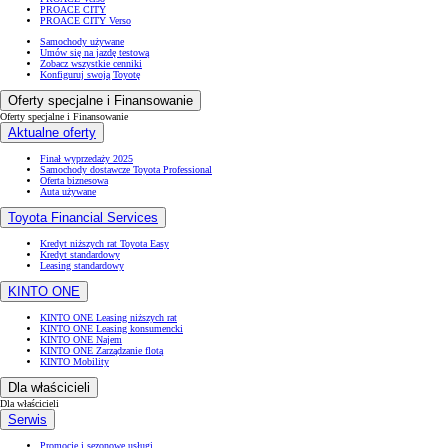
PROACE CITY
PROACE CITY Verso
Samochody używane
Umów się na jazdę testową
Zobacz wszystkie cenniki
Konfiguruj swoją Toyotę
Oferty specjalne i Finansowanie
Oferty specjalne i Finansowanie
Aktualne oferty
Finał wyprzedaży 2025
Samochody dostawcze Toyota Professional
Oferta biznesowa
Auta używane
Toyota Financial Services
Kredyt niższych rat Toyota Easy
Kredyt standardowy
Leasing standardowy
KINTO ONE
KINTO ONE Leasing niższych rat
KINTO ONE Leasing konsumencki
KINTO ONE Najem
KINTO ONE Zarządzanie flotą
KINTO Mobility
Dla właścicieli
Dla właścicieli
Serwis
Promocje i sezonowe usługi