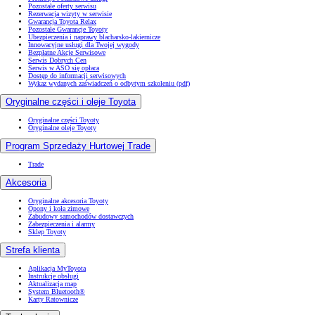
Pozostałe oferty serwisu
Rezerwacja wizyty w serwisie
Gwarancja Toyota Relax
Pozostałe Gwarancje Toyoty
Ubezpieczenia i naprawy blacharsko-lakiernicze
Innowacyjne usługi dla Twojej wygody
Bezpłatne Akcje Serwisowe
Serwis Dobrych Cen
Serwis w ASO się opłaca
Dostęp do informacji serwisowych
Wykaz wydanych zaświadczeń o odbytym szkoleniu (pdf)
Oryginalne części i oleje Toyota
Oryginalne części Toyoty
Oryginalne oleje Toyoty
Program Sprzedaży Hurtowej Trade
Trade
Akcesoria
Oryginalne akcesoria Toyoty
Opony i koła zimowe
Zabudowy samochodów dostawczych
Zabezpieczenia i alarmy
Sklep Toyoty
Strefa klienta
Aplikacja MyToyota
Instrukcje obsługi
Aktualizacja map
System Bluetooth®
Karty Ratownicze