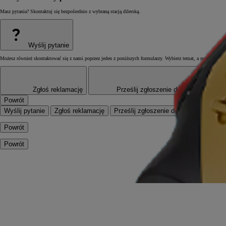
Masz pytania? Skontaktuj się bezpośrednio z wybraną stacją dilerską.
?
Wyślij pytanie
Możesz również skontaktować się z nami poprzez jeden z poniższych formularzy. Wybierz temat, a my postaramy
Zgłoś reklamację
Prześlij zgłoszenie dotyczące Twoi
Powrót
Wyślij pytanie
Zgłoś reklamację
Prześlij zgłoszenie dotyczące Twoi
Powrót
Powrót